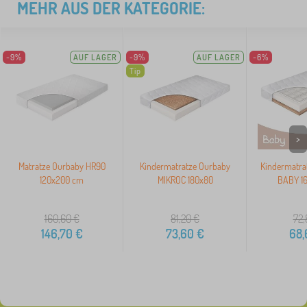
MEHR AUS DER KATEGORIE:
-9%
AUF LAGER
-9%
AUF LAGER
-6%
Tip
>
Matratze Ourbaby HR90
Kindermatratze Ourbaby
Kindermatra
120x200 cm
MIKROC 180x80
BABY 1
160,60
€
81,20
€
72,
146,70
€
73,60
€
68,