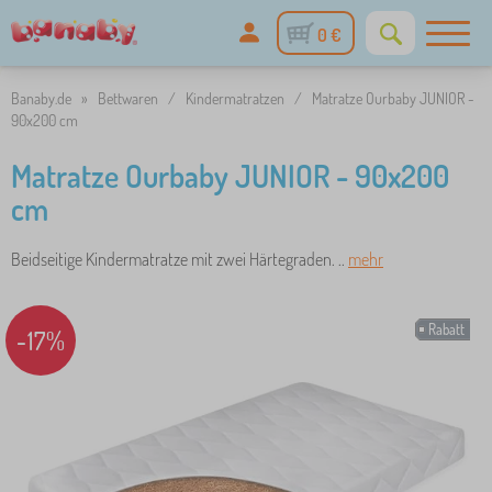
0 €
Banaby.de
»
Bettwaren
/
Kindermatratzen
/
Matratze Ourbaby JUNIOR -
90x200 cm
Matratze Ourbaby JUNIOR - 90x200
cm
Beidseitige Kindermatratze mit zwei Härtegraden. ..
mehr
Rabatt
-17%