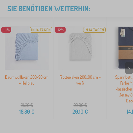
SIE BENÖTIGEN WEITERHIN:
-11%
IN 14 TAGEN
-12%
IN 14 TAGEN
>
Baumwolllaken 200x90 cm
Frotteelaken 200x90 cm –
Spannbett
– Hellblau
weiß
Farbe M
klassischer 
Jersey 
Dec
21,20
€
22,80
€
18,80
€
20,10
€
14,