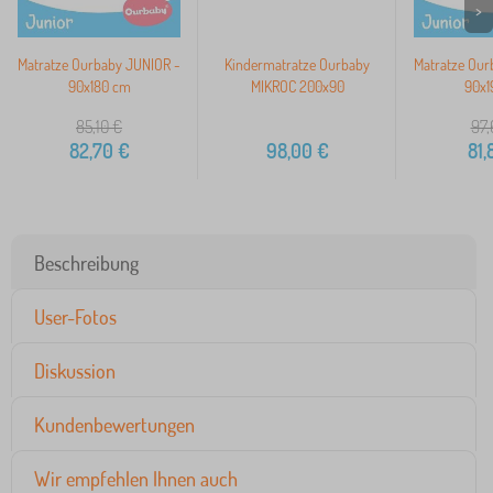
>
Matratze Ourbaby JUNIOR -
Kindermatratze Ourbaby
Matratze Our
90x180 cm
MIKROC 200x90
90x1
85,10
€
97,
82,70
€
98,00
€
81,
Beschreibung
User-Fotos
Diskussion
Kundenbewertungen
Wir empfehlen Ihnen auch