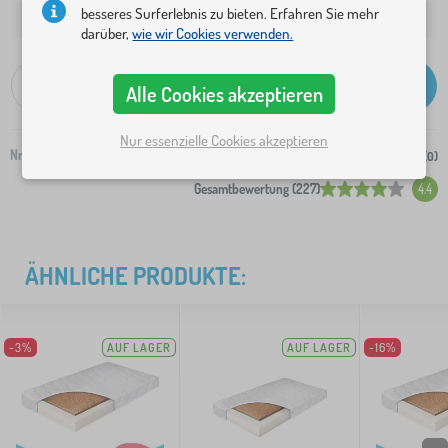
besseres Surferlebnis zu bieten. Erfahren Sie mehr
6,20 €
Versand an Ihre Adresse ab:
darüber,
wie wir Cookies verwenden.
-
+
in den Warenkorb
Alle Cookies akzeptieren
Nur essenzielle Cookies akzeptieren
Nr.:
473-0
Zur Einkaufsliste hinzufügen (
0
)
Gesamtbewertung (227)
4.4
ÄHNLICHE PRODUKTE:
-3%
AUF LAGER
AUF LAGER
-16%