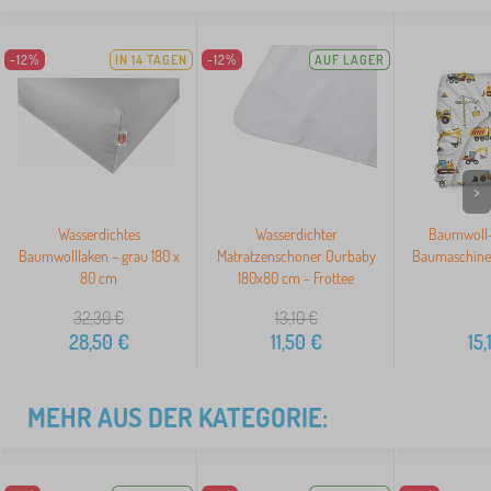
-12%
IN 14 TAGEN
-12%
AUF LAGER
>
Wasserdichtes
Wasserdichter
Baumwoll-
Baumwolllaken – grau 180 x
Matratzenschoner Ourbaby
Baumaschine
80 cm
180x80 cm - Frottee
32,30
€
13,10
€
28,50
€
11,50
€
15,
MEHR AUS DER KATEGORIE: