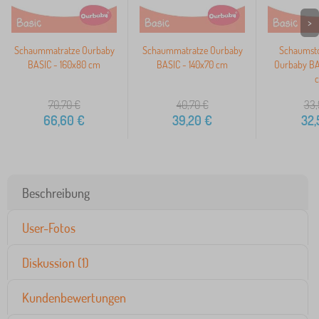
>
Schaummatratze Ourbaby
Schaummatratze Ourbaby
Schaumsto
BASIC - 160x80 cm
BASIC - 140x70 cm
Ourbaby BA
70,70
€
40,70
€
33,
66,60
€
39,20
€
32,
Beschreibung
User-Fotos
Diskussion (1)
Kundenbewertungen