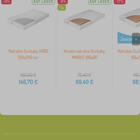
-9%
AUF LAGER
-8%
AUF LAGER
-17%
Tip
>
Matratze Ourbaby HR90
Kindermatratze Ourbaby
Matratze Our
120x200 cm
MIKROC 160x80
90x2
160,60
€
75,40
€
118
146,70
€
69,40
€
98,