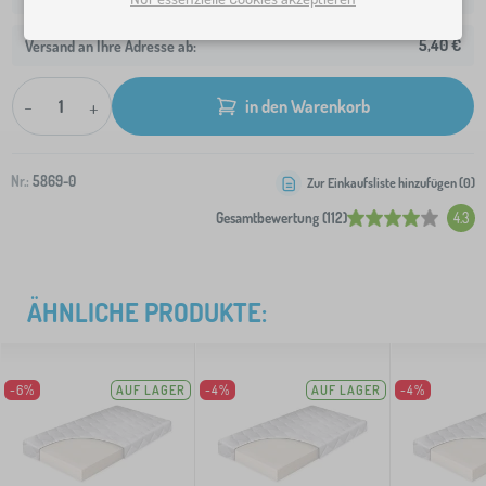
5,40 €
Versand an Ihre Adresse ab:
-
+
in den Warenkorb
Nr.:
5869-0
Zur Einkaufsliste hinzufügen (
0
)
Gesamtbewertung (112)
4.3
ÄHNLICHE PRODUKTE:
-6%
AUF LAGER
-4%
AUF LAGER
-4%