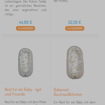
der Mutter...
Lebenstagen. Der Kokon Teddy
Preis
ist ein gemütliches Nestchen,
das eine angenehme und
44 €
55 €
ruhige...
44,00
€
52,20
€
Filtern
2-4 WOCHEN
2-4 WOCHEN
Suche innerhalb des filters
Verfügbarkeit
Löschen
FILTERN
Nest für ein Baby - Igel
Babynest -
und Freunde
Baumwollblumen
Nest für ein Baby mit dem Motiv
Ein Nest für ein Baby mit dem