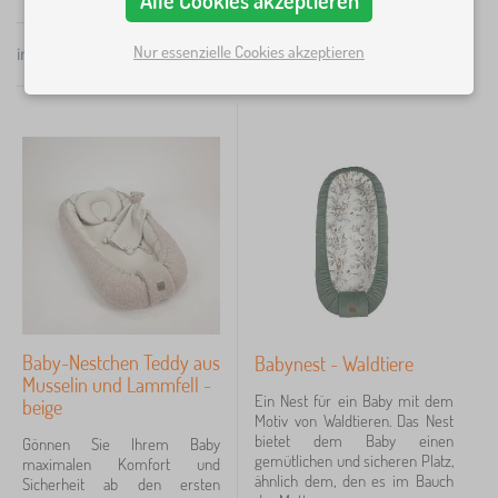
einem Baby auf dem Sprung? Nimm das Nest mit! In
×
wenigen Augenblicken schaffen She eine
FILTER
Nur essenzielle Cookies akzeptieren
insgesamt
5
Produkte
Umgebung, in der das Baby gewohnt ist. Wählen
Popularität
She aus den buntesten Designs das Schönste.
Farbe
Weiß
4
Mix Farben
3
Braun
2
Beige
1
Blau
1
Baby-Nestchen Teddy aus
Babynest - Waldtiere
Musselin und Lammfell -
Gelb
1
Ein Nest für ein Baby mit dem
beige
Motiv von Waldtieren. Das Nest
mehr...
bietet dem Baby einen
Gönnen Sie Ihrem Baby
>
gemütlichen und sicheren Platz,
maximalen Komfort und
ähnlich dem, den es im Bauch
Sicherheit ab den ersten