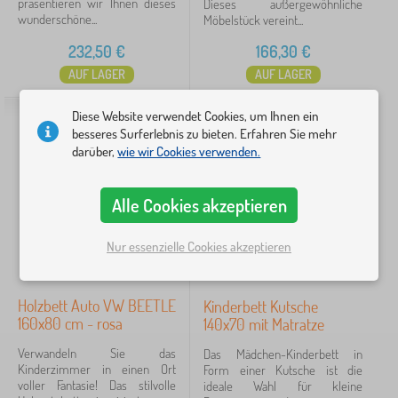
Bettfarben
präsentieren wir Ihnen dieses
Dieses außergewöhnliche
wunderschöne...
Möbelstück vereint...
Natur
2
232,50
€
166,30
€
AUF LAGER
AUF LAGER
Blau
1
Diese Website verwendet Cookies, um Ihnen ein
Rosa
1
besseres Surferlebnis zu bieten. Erfahren Sie mehr
darüber,
wie wir Cookies verwenden.
Preis
Alle Cookies akzeptieren
130 €
233 €
Nur essenzielle Cookies akzeptieren
Filtern
Holzbett Auto VW BEETLE
Kinderbett Kutsche
Suche innerhalb des filters
160x80 cm - rosa
140x70 mit Matratze
Verwandeln Sie das
Das Mädchen-Kinderbett in
Verfügbarkeit
Kinderzimmer in einen Ort
Form einer Kutsche ist die
voller Fantasie! Das stilvolle
ideale Wahl für kleine