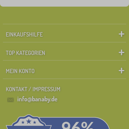
EINKAUFSHILFE
TOP KATEGORIEN
MEIN KONTO
KONTAKT / IMPRESSUM
info@banaby.de