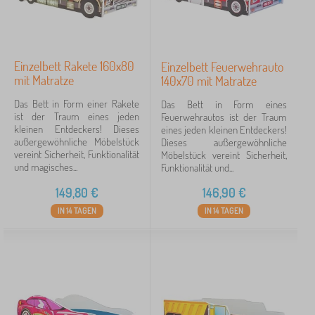
Einzelbett Rakete 160x80
Einzelbett Feuerwehrauto
mit Matratze
140x70 mit Matratze
Das Bett in Form einer Rakete
Das Bett in Form eines
ist der Traum eines jeden
Feuerwehrautos ist der Traum
kleinen Entdeckers! Dieses
eines jeden kleinen Entdeckers!
außergewöhnliche Möbelstück
Dieses außergewöhnliche
vereint Sicherheit, Funktionalität
Möbelstück vereint Sicherheit,
und magisches...
Funktionalität und...
149,80
€
146,90
€
IN 14 TAGEN
IN 14 TAGEN