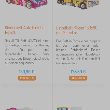
Kinderbett Auto Pink Car
Einzelbett Kipper 160x80
140x70
mit Matratze
Das AUTO-Bett 140x70 ist eine
Das Bett in Form eines Kippers
großartige Lösung für Kinder,
ist der Traum eines jeden
die Motorsport und
kleinen Entdeckers! Dieses
Superhelden lieben. Sein
außergewöhnliche Möbelstück
einzigartiges Design bietet nicht
vereint Sicherheit, Funktionalität
nur einen bequemen...
und magisches...
130,90
€
178,50
€
IN 14 TAGEN
IN 14 TAGEN