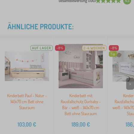
Gesamtbewertung (100)
4.5
ÄHNLICHE PRODUKTE:
AUF LAGER
-8%
2-4 WOCHEN
-8%
Tip
>
Kinderbett Paul - Natur -
Kinderbett mit
Kinder
140x70 cm Bett ohne
Rausfallschutz Ourbaby -
Rausfallsch
Stauraum
Bär - weiß - 140x70 cm
weiß - 140x7
Bett ohne Stauraum
Sta
103,00
€
189,00
€
186