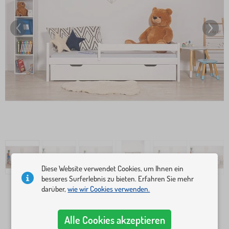
Diese Website verwendet Cookies, um Ihnen ein
besseres Surferlebnis zu bieten. Erfahren Sie mehr
darüber,
wie wir Cookies verwenden.
Bettmaße
140x70 cm
160x80 cm
Alle Cookies akzeptieren
180x80 cm
200x90 cm