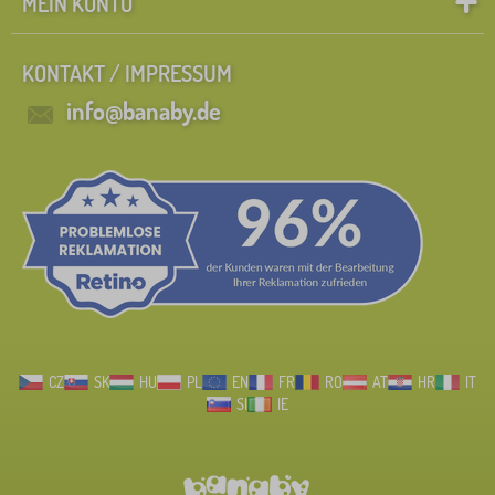
MEIN KONTO
KONTAKT / IMPRESSUM
info@banaby.de
CZ
SK
HU
PL
EN
FR
RO
AT
HR
IT
SI
IE