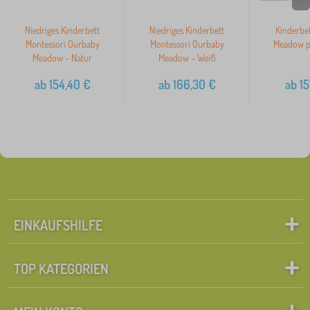
Niedriges Kinderbett
Niedriges Kinderbett
Kinderbe
Montessori Ourbaby
Montessori Ourbaby
Meadow pl
Meadow - Natur
Meadow - Weiß
ab
154,40
€
ab
166,30
€
ab
15
EINKAUFSHILFE
TOP KATEGORIEN