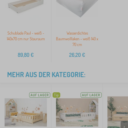
Schublade Paul - weiß -
Wasserdichtes
140x70 cm nur Stauraum
Baumwolllaken – weiß 140 x
70 cm
89,80
€
26,20
€
MEHR AUS DER KATEGORIE:
AUF LAGER
Tip
AUF LAGER
>