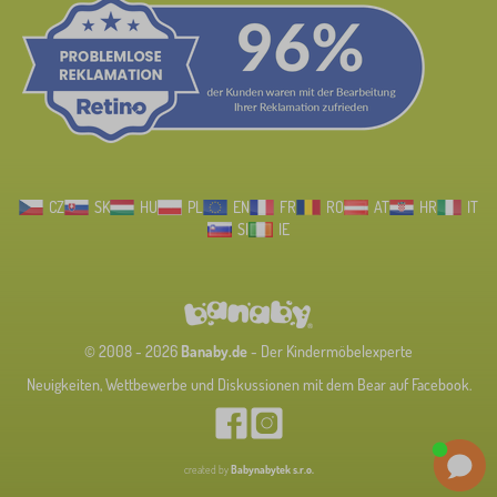
CZ
SK
HU
PL
EN
FR
RO
AT
HR
IT
SI
IE
© 2008 - 2026
Banaby.de
- Der Kindermöbelexperte
Neuigkeiten, Wettbewerbe und Diskussionen mit dem Bear auf Facebook.
created by
Babynabytek s.r.o.