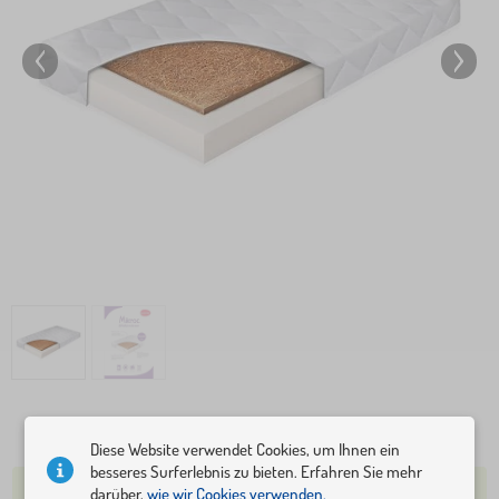
69,40 €
75,40 €
Diese Website verwendet Cookies, um Ihnen ein
besseres Surferlebnis zu bieten. Erfahren Sie mehr
INNERHALB VON 7 TAGEN
darüber,
wie wir Cookies verwenden.