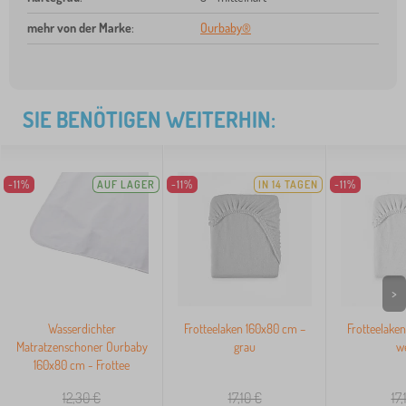
mehr von der Marke
:
Ourbaby®
SIE BENÖTIGEN WEITERHIN:
-11%
AUF LAGER
-11%
IN 14 TAGEN
-11%
>
Wasserdichter
Frotteelaken 160x80 cm –
Frotteelake
Matratzenschoner Ourbaby
grau
w
160x80 cm - Frottee
12,30
€
17,10
€
17,