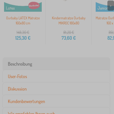
>
Ourbaby LATEX Matratze
Kindermatratze Ourbaby
Matratze Our
160x80 cm
MIKROC 180x80
160 x
148,30
€
81,20
€
89,
125,30
€
73,60
€
82,
Beschreibung
User-Fotos
Diskussion
Kundenbewertungen
Wir empfehlen Ihnen auch