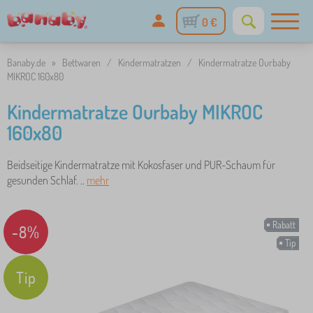
0 €
Banaby.de
»
Bettwaren
/
Kindermatratzen
/
Kindermatratze Ourbaby
MIKROC 160x80
Kindermatratze Ourbaby MIKROC
160x80
Beidseitige Kindermatratze mit Kokosfaser und PUR-Schaum für
gesunden Schlaf. ..
mehr
Rabatt
-8%
Tip
Tip