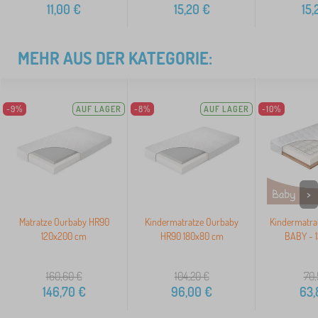
11,00
€
15,20
€
15,
MEHR AUS DER KATEGORIE:
-9%
AUF LAGER
-8%
AUF LAGER
-10%
>
Matratze Ourbaby HR90
Kindermatratze Ourbaby
Kindermatra
120x200 cm
HR90 180x80 cm
BABY - 
160,60
€
104,20
€
70,
146,70
€
96,00
€
63,