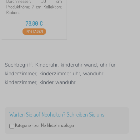
Durchmesser: 30 cm
Produkthöhe: 7 cm Kollektion:
Ribbon...
Suche innerhalb des filters
78,80
€
Verfügbarkeit
IN 14 TAGEN
Löschen
FILTERN
Suchbegriff: Kinderuhr, kinderuhr wand, uhr für
kinderzimmer, kinderzimmer uhr, wanduhr
kinderzimmer, kinder wanduhr
Warten Sie auf Neuheiten? Schreiben Sie uns!
Kategorie -
zur Merkliste hinzufügen