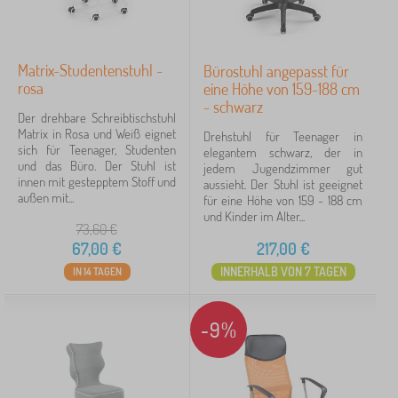
Matrix-Studentenstuhl -
Bürostuhl angepasst für
rosa
eine Höhe von 159-188 cm
- schwarz
Der drehbare Schreibtischstuhl
Matrix in Rosa und Weiß eignet
Drehstuhl für Teenager in
sich für Teenager, Studenten
elegantem schwarz, der in
und das Büro. Der Stuhl ist
jedem Jugendzimmer gut
innen mit gestepptem Stoff und
aussieht. Der Stuhl ist geeignet
außen mit...
für eine Höhe von 159 - 188 cm
und Kinder im Alter...
73,60
€
67,00
€
217,00
€
INNERHALB VON 7 TAGEN
IN 14 TAGEN
-9%