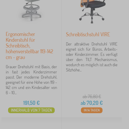
Ergonomischer
Schreibtischstuhl VIRE
Kinderstuhl für
Der attraktive Drehstuhl VIRE
Schreibtisch,
eignet sich für Büros, Arbeits-
höhenverstellbar 119-142
oder Kinderzimmer. Es verfügt
cm - grau
über den TILT Mechanismus,
wodurch es möglich ist auch die
Grauer Drehstuhl mit Basis, der
Sitzhöhe...
in fast jedes Kinderzimmer
passt. Der moderne Drehstuhl,
geeignet für eine Höhe von 119 -
142 cm und ein Kindesalter von
6 - 10...
ab 76,80
€
191,50
€
ab
70,20
€
INNERHALB VON 7 TAGEN
IN 14 TAGEN