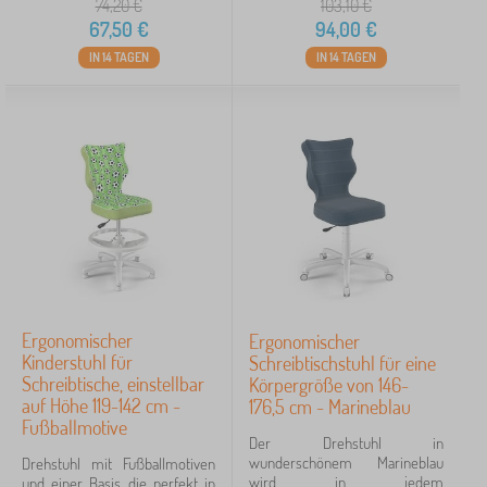
74,20
€
103,10
€
67,50
€
94,00
€
IN 14 TAGEN
IN 14 TAGEN
Ergonomischer
Ergonomischer
Kinderstuhl für
Schreibtischstuhl für eine
Schreibtische, einstellbar
Körpergröße von 146-
auf Höhe 119-142 cm -
176,5 cm - Marineblau
Fußballmotive
Der Drehstuhl in
wunderschönem Marineblau
Drehstuhl mit Fußballmotiven
wird in jedem
und einer Basis, die perfekt in