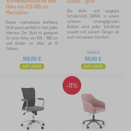
Schreibtischstuhl für eine
DORAL - grün
Höhe von 159-188 cm -
Der dreh- und neigbare
Marineblau
Schülerstuhl DORAL in einem
schönen smaragdgrünen
Dieser marineblaue drehbare
Farbton wird jedes Schulkind
Stuhl passt perfekt in fast jedes
sowohl mit seinem Design als
Interieur. Der Stuhl ist geeignet
auch mit seinem Komfort...
für eine Höhe von 159 - 188 cm
und Kinder im Alter ab 13
Jahren...
74,60
€
166,00
€
68,00
€
AUF LAGER
AUF LAGER
-11%