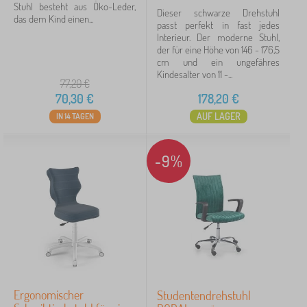
Stuhl besteht aus Öko-Leder,
Dieser schwarze Drehstuhl
das dem Kind einen...
passt perfekt in fast jedes
Interieur. Der moderne Stuhl,
der für eine Höhe von 146 - 176,5
cm und ein ungefähres
Kindesalter von 11 -...
77,20
€
70,30
€
178,20
€
AUF LAGER
IN 14 TAGEN
-9%
Ergonomischer
Studentendrehstuhl