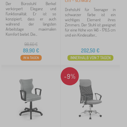
cm - schwarz
Der Bürostuhl Berkel
verkörpert Eleganz und
Drehstuhl für Teenager in
Funktionalität. Er ist so
schwarzer Farbe ist ein
konzipiert, dass er auch
wichtiges Element ihres
während der längsten
Zimmers. Der Stuhl ist geeignet
Arbeitstage maximalen
für eine Höhe von 146 - 176,5 cm
Komfort bietet. Die...
und ein Kindesalter...
98,60
€
89,90
€
202,50
€
INNERHALB VON 7 TAGEN
IN 14 TAGEN
-9%