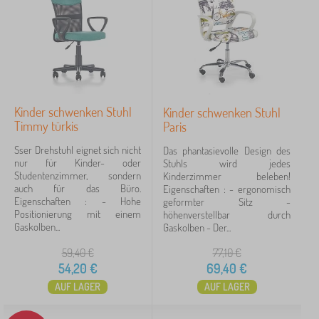
41-51 cm
1
43-55 cm
1
Preis
Kinder schwenken Stuhl
Kinder schwenken Stuhl
Timmy türkis
Paris
50 €
217 €
Sser Drehstuhl eignet sich nicht
Das phantasievolle Design des
nur für Kinder- oder
Stuhls wird jedes
Filtern
Studentenzimmer, sondern
Kinderzimmer beleben!
auch für das Büro.
Eigenschaften : - ergonomisch
Eigenschaften : - Hohe
geformter Sitz -
Positionierung mit einem
höhenverstellbar durch
Suche innerhalb des filters
Gaskolben...
Gaskolben - Der...
Verfügbarkeit
59,40
€
77,10
€
54,20
€
69,40
€
Unterkategorien
AUF LAGER
AUF LAGER
Angebotsart