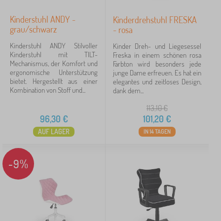
Kinderstuhl ANDY -
Kinderdrehstuhl FRESKA
grau/schwarz
- rosa
Kinderstuhl ANDY Stilvoller
Kinder Dreh- und Liegesessel
Kinderstuhl mit TILT-
Freska in einem schönen rosa
Mechanismus, der Komfort und
Farbton wird besonders jede
ergonomische Unterstützung
junge Dame erfreuen. Es hat ein
bietet. Hergestellt aus einer
elegantes und zeitloses Design,
Kombination von Stoff und...
dank dem...
113,10
€
96,30
€
101,20
€
AUF LAGER
IN 14 TAGEN
-9%