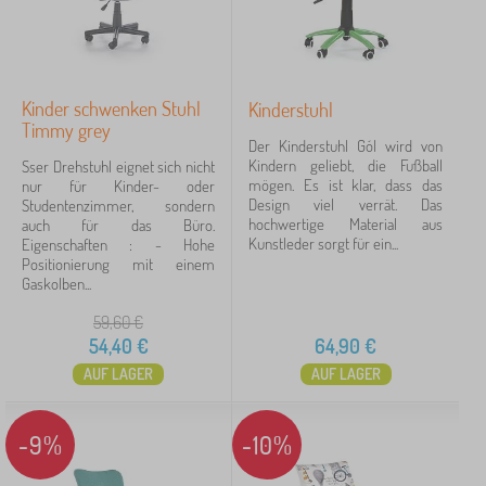
Rosa
7
Weiß
7
Kinder schwenken Stuhl
Kinderstuhl
Schwarz
6
Timmy grey
Der Kinderstuhl Gól wird von
Kindern geliebt, die Fußball
Sser Drehstuhl eignet sich nicht
Grün
5
mögen. Es ist klar, dass das
nur für Kinder- oder
Design viel verrät. Das
Studentenzimmer, sondern
černá
4
hochwertige Material aus
auch für das Büro.
Kunstleder sorgt für ein...
Eigenschaften : - Hohe
mehr...
Positionierung mit einem
>
Gaskolben...
59,60
€
Höhe sofa
54,40
€
64,90
€
AUF LAGER
AUF LAGER
47-60 cm
7
44-57 cm
5
-9%
-10%
44-54 cm
3