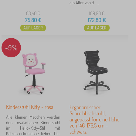
ein Alter von 6 -...
83,40
€
189,90
€
75,80
€
172,80
€
AUF LAGER
AUF LAGER
-9%
Kinderstuhl Kitty - rosa
Ergonomischer
Schreibtischstuhl,
Alle kleinen Mädchen werden
angepasst für eine Höhe
den rosafarbenen Kinderstuhl
von 146-176,5 cm -
im Hello-Kitty-Stil mit
schwarz
Katzenrückenlehne lieben. Der