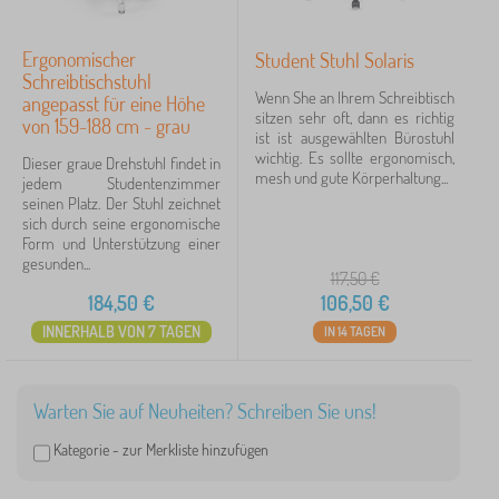
Ergonomischer
Student Stuhl Solaris
Schreibtischstuhl
Wenn She an Ihrem Schreibtisch
angepasst für eine Höhe
sitzen sehr oft, dann es richtig
von 159-188 cm - grau
ist ist ausgewählten Bürostuhl
wichtig. Es sollte ergonomisch,
Dieser graue Drehstuhl findet in
mesh und gute Körperhaltung...
jedem Studentenzimmer
seinen Platz. Der Stuhl zeichnet
sich durch seine ergonomische
Form und Unterstützung einer
gesunden...
117,50
€
184,50
€
106,50
€
INNERHALB VON 7 TAGEN
IN 14 TAGEN
Warten Sie auf Neuheiten? Schreiben Sie uns!
Kategorie -
zur Merkliste hinzufügen