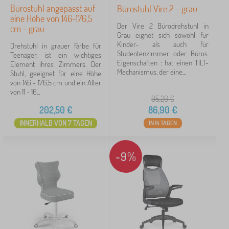
Bürostuhl angepasst auf
Bürostuhl Vire 2 - grau
eine Höhe von 146-176,5
Der Vire 2 Bürodrehstuhl in
cm - grau
Grau eignet sich sowohl für
Kinder- als auch für
Drehstuhl in grauer Farbe für
Studentenzimmer oder Büros.
Teenager, ist ein wichtiges
Eigenschaften : hat einen TILT-
Element ihres Zimmers. Der
Mechanismus, der eine...
Stuhl, geeignet für eine Höhe
von 146 - 176,5 cm und ein Alter
von 11 - 16...
95,20
€
202,50
€
86,90
€
INNERHALB VON 7 TAGEN
IN 14 TAGEN
-9%