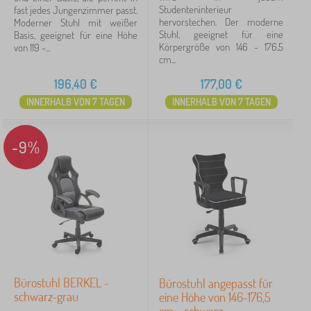
Studenteninterieur
fast jedes Jungenzimmer passt.
hervorstechen. Der moderne
Moderner Stuhl mit weißer
Stuhl, geeignet für eine
Basis, geeignet für eine Höhe
Körpergröße von 146 - 176,5
von 119 -...
cm...
196,40
€
177,00
€
INNERHALB VON 7 TAGEN
INNERHALB VON 7 TAGEN
-9%
Bürostuhl BERKEL -
Bürostuhl angepasst für
schwarz-grau
eine Höhe von 146-176,5