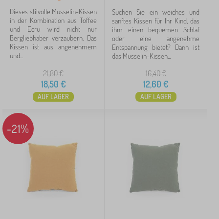
t
i
d
Dieses stilvolle Musselin-Kissen
Suchen Sie ein weiches und
s
e
Suche innerhalb des filters
in der Kombination aus Toffee
sanftes Kissen für Ihr Kind, das
s
c
und Ecru wird nicht nur
ihm einen bequemen Schlaf
e
k
Bergliebhaber verzaubern. Das
oder eine angenehme
n
Verfügbarkeit
e
Kissen ist aus angenehmem
Entspannung bietet? Dann ist
n
und...
das Musselin-Kissen...
u
Angebotsart
n
21,80
€
16,40
€
d
18,50
€
12,60
€
K
Tags
1
AUF LAGER
AUF LAGER
i
s
Ourbaby Forest
4
✓
s
e
-21%
n
Rabatt
422
Neuheiten
99
Tip
59
FILTERN