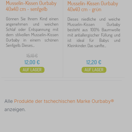
Musselin-Kissen Ourbaby
Musselin-Kissen Ourbaby
40x40 cm - senfgelb
40x40 cm - grün
Gönnen Sie Ihrem Kind einen
Dieses niedliche und weiche
angenehmen und weichen
Musselin-Kissen Ourbaby
Schlaf oder Entspannung mit
besteht aus 100% Baumwolle
dem stilvollen Musselin-Kissen
mit antiallergischer Füllung und
Ourbaby in einem schönen
ist ideal für Babys und
Senfgelb. Dieses...
Kleinkinder. Das sanfte...
15,10
€
12,00
€
12,20
€
AUF LAGER
AUF LAGER
Alle
Produkte der tschechischen Marke Ourbaby®
anzeigen.