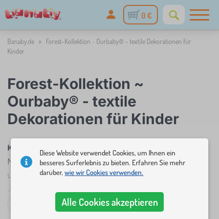
0 €
Banaby.de
»
Forest-Kollektion ~ Ourbaby® - textile Dekorationen für
Kinder
Forest-Kollektion ~
Ourbaby® - textile
Dekorationen für Kinder
Kissen und dekorative Musselin-Accessoires
mit
Diese Website verwendet Cookies, um Ihnen ein
Naturmotiven. Wählen Sie aus verschiedenen Farben
besseres Surferlebnis zu bieten. Erfahren Sie mehr
darüber,
wie wir Cookies verwenden.
und Formen (Tiere, Berge, Blätter). Für Mädchen und
Jungen. Die Produkte sind schön anzusehen,
Alle Cookies akzeptieren
angenehm zu berühren und leicht zu pflegen. Das ist
Mehr lesen...
die neue
Ourbaby® Forest Textil-Accessoires