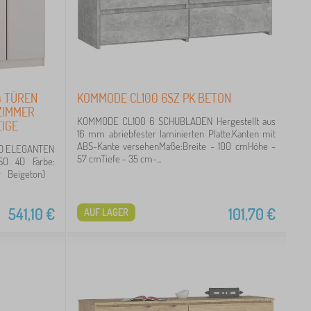
4 TÜREN
KOMMODE CL100 6SZ PK BETON
ZIMMER
KOMMODE CL100 6 SCHUBLADEN Hergestellt aus
IGE
16 mm abriebfester laminierten Platte.Kanten mit
ABS-Kante versehenMaße:Breite - 100 cmHöhe -
ND ELEGANTEN
57 cmTiefe - 35 cm-...
O 4D Farbe:
ler Beigeton)
541,10
€
101,70
€
AUF LAGER