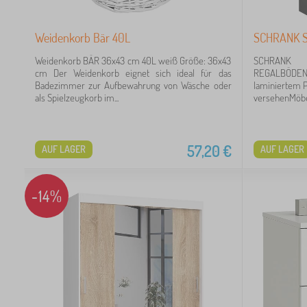
2
Weidenkorb Bär 40L
SCHRANK S
1
Weidenkorb BÄR 36x43 cm 40L weiß Größe: 36x43
SCHRAN
1
cm Der Weidenkorb eignet sich ideal für das
REGALBÖDENHe
Badezimmer zur Aufbewahrung von Wäsche oder
laminiertem P
als Spielzeugkorb im...
versehenMöbel
57,20
€
AUF LAGER
AUF LAGER
40
-14%
39
25
12
8