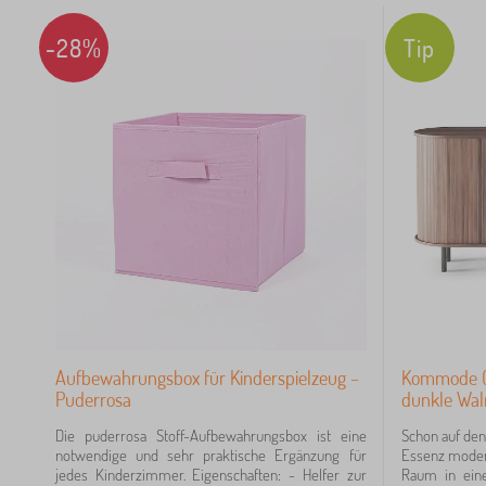
64
-28%
Tip
45
41
32
14
12
Aufbewahrungsbox für Kinderspielzeug –
Kommode Gl
Puderrosa
dunkle Wal
Die puderrosa Stoff-Aufbewahrungsbox ist eine
Schon auf den 
notwendige und sehr praktische Ergänzung für
Essenz moder
jedes Kinderzimmer. Eigenschaften: - Helfer zur
Raum in ein
43