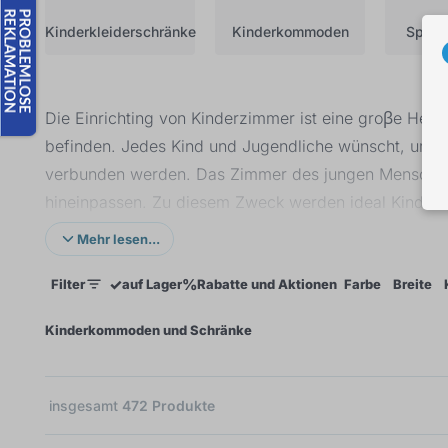
Kinderkleiderschränke
Kinderkommoden
Spiel
Die Einrichting von Kinderzimmer ist eine groβe Her
befinden. Jedes Kind und Jugendliche wünscht, um se
verbunden werden. Das Zimmer des jungen Menschen sol
hineinpassen. Zu diesem Zweck werden ideal Kinde
Spielzeuge dient Spielzeugtruhe oder Spielzeugkorb. D
Mehr lesen...
nicht gefährlich für Kinder. Sehr wichtig ist auch d
✓
%
Filter
auf Lager
Rabatte und Aktionen
Farbe
Breite
Beispiel weiß oder natur.
×
Kinderkommoden und Schränke
insgesamt
472
Produkte