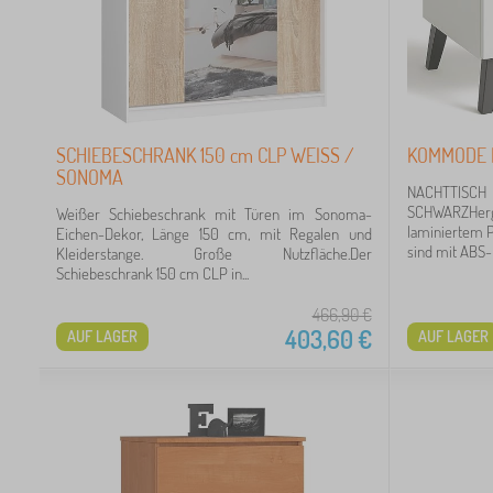
5
SCHIEBESCHRANK 150 cm CLP WEISS /
KOMMODE 
SONOMA
27
NACHTTISC
SCHWARZHerg
Weißer Schiebeschrank mit Türen im Sonoma-
12
laminiertem P
Eichen-Dekor, Länge 150 cm, mit Regalen und
sind mit ABS-K
Kleiderstange. Große Nutzfläche.Der
Schiebeschrank 150 cm CLP in...
7
466,90
€
4
403,60
€
AUF LAGER
AUF LAGER
4
3