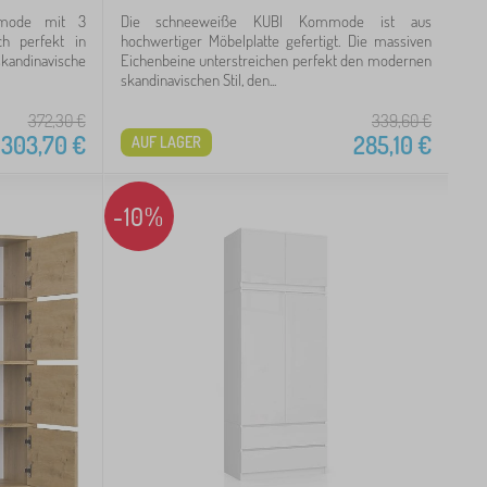
mmode mit 3
Die schneeweiße KUBI Kommode ist aus
ch perfekt in
hochwertiger Möbelplatte gefertigt. Die massiven
kandinavische
Eichenbeine unterstreichen perfekt den modernen
skandinavischen Stil, den...
372,30
€
339,60
€
303,70
€
285,10
€
AUF LAGER
-10%