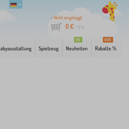
Nicht eingeloggt
0 €
/
0
St
99
409
abyausstattung
Spielzeug
Neuheiten
Rabatte %