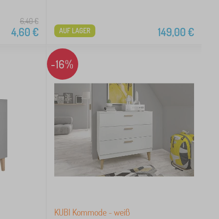
6,40
€
4,60
€
149,00
€
AUF LAGER
-16%
KUBI Kommode - weiß