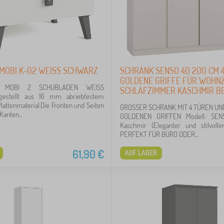
MOBI K-02 WEISS SCHWARZ
SCHRANK SENSO 4D 200 CM 
GOLDENE GRIFFE FÜR WOHN
H MOBI 2 SCHUBLADEN WEISS
SCHLAFZIMMER KASCHMIR BE
estellt aus 16 mm abriebfestem
lattenmaterial.Die Fronten und Seiten
GROSSER SCHRANK MIT 4 TÜREN U
anten...
GOLDENEN GRIFFEN Modell: SENS
Kaschmir (Eleganter und stilvol
PERFEKT FÜR BÜRO ODER...
61,90
€
AUF LAGER