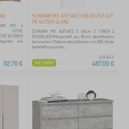
AN
SCHRANK MIT AUFSATZ S90 2D 2SZ CLP
PK WEIßER GLANZ
ANK MIT 4
E: EICHE
SCHRANK MIT AUFSATZ S 90cm 2 TÜREN 2
TÄT IN EINEM
SCHUBLADENHergestellt aus 16mm abriebfestem
egantes und
laminiertem Plattenmaterial.Kanten mit ABS-Kante
beklebtKorpusfarbe:...
539,90
€
112,70
€
487,00
€
AUF LAGER