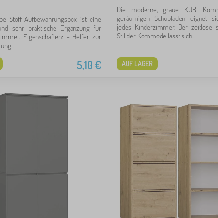
Die moderne, graue KUBI Ko
geräumigen Schubladen eignet si
lbe Stoff-Aufbewahrungsbox ist eine
jedes Kinderzimmer. Der zeitlose s
nd sehr praktische Ergänzung für
Stil der Kommode lässt sich...
zimmer. Eigenschaften: - Helfer zur
ung...
5,10
€
AUF LAGER