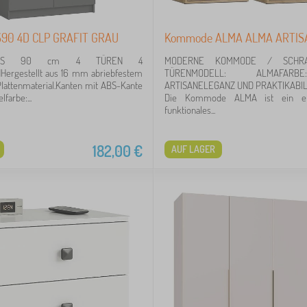
90 4D CLP GRAFIT GRAU
Kommode ALMA ALMA ARTIS
K S 90 cm 4 TÜREN 4
MODERNE KOMMODE / SCHR
rgestellt aus 16 mm abriebfestem
TÜRENMODELL: ALMAFARB
lattenmaterial.Kanten mit ABS-Kante
ARTISANELEGANZ UND PRAKTIKABILI
farbe:...
Die Kommode ALMA ist ein el
funktionales...
182,00
€
AUF LAGER