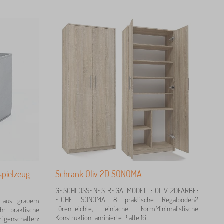
pielzeug –
Schrank Oliv 2D SONOMA
GESCHLOSSENES REGALMODELL: OLIV 2DFARBE:
EICHE SONOMA 8 praktische Regalböden2
x aus grauem
TürenLeichte, einfache FormMinimalistische
hr praktische
KonstruktionLaminierte Platte 16...
Eigenschaften: