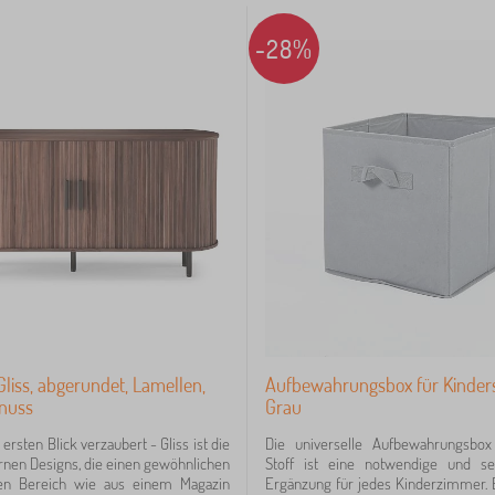
-28%
iss, abgerundet, Lamellen,
Aufbewahrungsbox für Kinders
nuss
Grau
ersten Blick verzaubert - Gliss ist die
Die universelle Aufbewahrungsbo
nen Designs, die einen gewöhnlichen
Stoff ist eine notwendige und se
en Bereich wie aus einem Magazin
Ergänzung für jedes Kinderzimmer. 