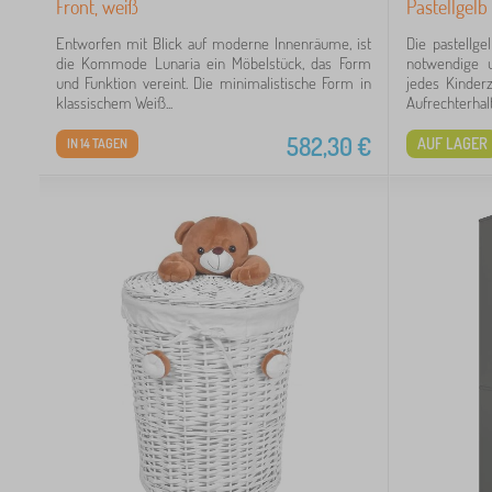
Front, weiß
Pastellgelb
Entworfen mit Blick auf moderne Innenräume, ist
Die pastellge
6
die Kommode Lunaria ein Möbelstück, das Form
notwendige u
und Funktion vereint. Die minimalistische Form in
jedes Kinder
6
klassischem Weiß...
Aufrechterhalt
582,30
€
AUF LAGER
IN 14 TAGEN
6
6
60
43
6