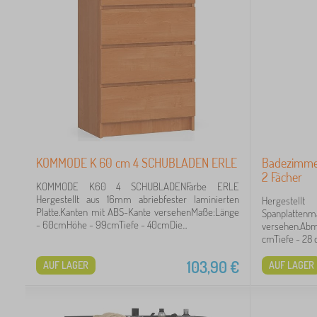
4
3
KOMMODE K 60 cm 4 SCHUBLADEN ERLE
Badezimmer
71
2 Fächer
KOMMODE K60 4 SCHUBLADENFarbe ERLE
57
Hergestellt aus 16mm abriebfester laminierten
Hergestel
Platte.Kanten mit ABS-Kante versehenMaße:Länge
Spanplatten
- 60cmHöhe - 99cmTiefe - 40cmDie...
versehen.Abm
37
cmTiefe - 28 
30
103,90
€
AUF LAGER
AUF LAGER
20