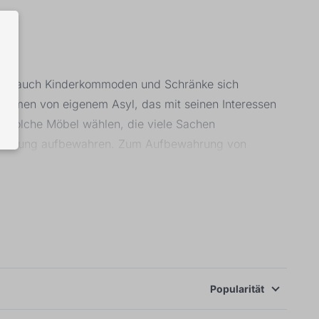
ollem auch Kinderkommoden und Schränke sich
räumen von eigenem Asyl, das mit seinen Interessen
ll solche Möbel wählen, die viele Sachen
Kleidung aufbewahren. Zum Aufbewahrung von
tionell, aus sicherem Material. Aus diesem Grund ist
Babyzimmer wählen Eltern gerne helle Farben wie zum
Popularität