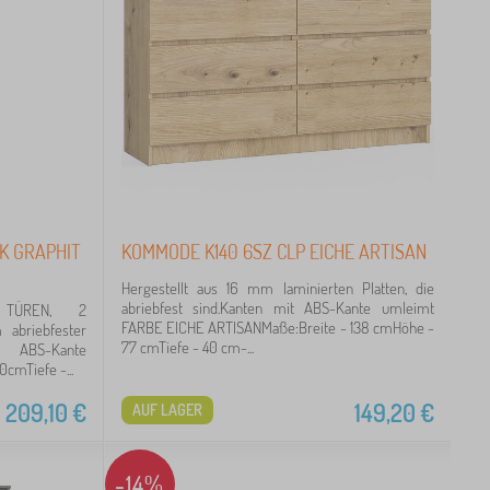
K GRAPHIT
KOMMODE K140 6SZ CLP EICHE ARTISAN
Hergestellt aus 16 mm laminierten Platten, die
abriebfest sind.Kanten mit ABS-Kante umleimt
TÜREN, 2
FARBE EICHE ARTISANMaße:Breite - 138 cmHöhe -
abriebfester
77 cmTiefe - 40 cm-...
t ABS-Kante
cmTiefe -...
209,10
€
149,20
€
AUF LAGER
-14%