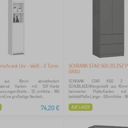
schrank Uni - Weiß - 2 Türen
SCHRANK STAR S60 2D 2SZ P
GRAU
lt aus 18mm abriebfestem
SCHRANK STAR K60 2 
material. Kanten mit SOF-Kante
SCHUBLADENHergestellt aus 16mm 
essungen:Breite - 32 cmHöhe - 180
laminierter Platte.Kanten mi
cmEine großartige Neuheit...
beklebtMaße:Länge - 60cmHöhe - 180
74,20
€
AUF LAGER