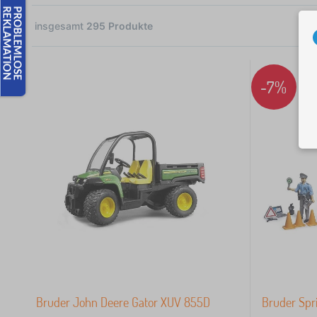
insgesamt
295
Produkte
 €
-7%
Bruder John Deere Gator XUV 855D
Bruder Spri