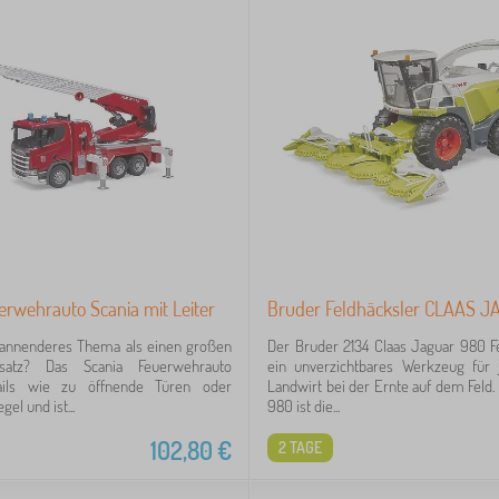
rwehrauto Scania mit Leiter
Bruder Feldhäcksler CLAAS 
spannenderes Thema als einen großen
Der Bruder 2134 Claas Jaguar 980 Fe
nsatz? Das Scania Feuerwehrauto
ein unverzichtbares Werkzeug für 
ails wie zu öffnende Türen oder
Landwirt bei der Ernte auf dem Feld.
el und ist...
980 ist die...
102,80
€
2 TAGE