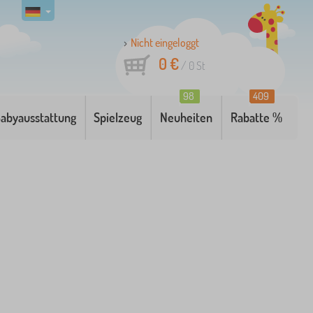
Nicht eingeloggt
0 €
/
0
St
98
409
abyausstattung
Spielzeug
Neuheiten
Rabatte %