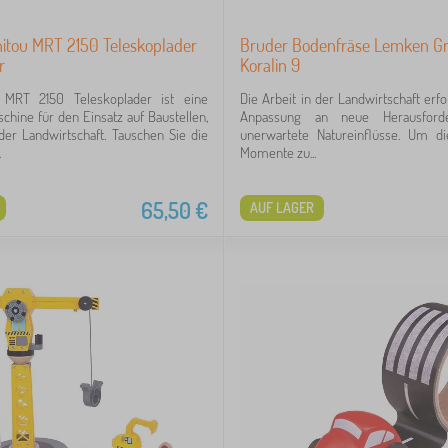
itou MRT 2150 Teleskoplader
Bruder Bodenfräse Lemken G
r
Koralin 9
 MRT 2150 Teleskoplader ist eine
Die Arbeit in der Landwirtschaft erfo
schine für den Einsatz auf Baustellen,
Anpassung an neue Herausford
der Landwirtschaft. Tauschen Sie die
unerwartete Natureinflüsse. Um die
.
Momente zu...
65,50
€
AUF LAGER