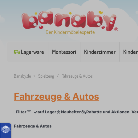
Der Kindermöbelexperte
Lagerware
Montessori
Kinderzimmer
Kinder
Banaby.de
»
Spielzeug
/
Fahrzeuge & Autos
Fahrzeuge & Autos
✓
☆
%
Filter
auf Lager
Neuheiten
Rabatte und Aktionen
Ver
×
Fahrzeuge & Autos