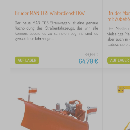
Bruder MAN TGS Winterdienst LKW
Bruder Man
mit Zubehö
Der neue MAN TGS Streuwagen ist eine genaue
Nachbildung des Straßenfahrzeugs, das wir alle
Der Manitou
kennen. Sobald es zu schneien beginnt, sind es
vielseitige Ma
genau diese Fahrzeuge,...
aber auch in 
Ladeschaufel..
69,60
€
64,70
€
AUF LAGER
AUF LAGER