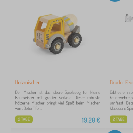
Holzmischer
Bruder Feue
Der Mischer ist das ideale Spielzeug für kleine
Gibt es ein 
Baumeister mit großer Fantasie. Dieser robuste
Feuerwehrei
hölzerne Mischer bringt viel Spaß beim Mischen
umfasst Det
von „Beton“ für...
klappbare Spieg
19,20
€
2 TAGE
2 TAGE