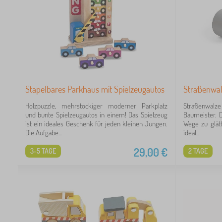
Stapelbares Parkhaus mit Spielzeugautos
Straßenwal
Holzpuzzle, mehrstöckiger moderner Parkplatz
Straßenwalze 
und bunte Spielzeugautos in einem! Das Spielzeug
Baumeister. D
ist ein ideales Geschenk für jeden kleinen Jungen.
Wege zu glätt
Die Aufgabe...
ideal...
29,00
€
3-5 TAGE
2 TAGE