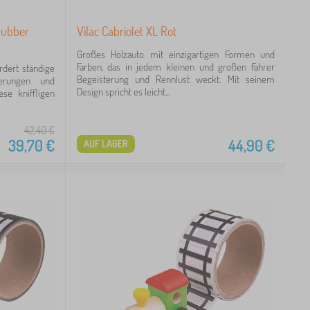
rubber
Vilac Cabriolet XL Rot
Großes Holzauto mit einzigartigen Formen und
Farben, das in jedem kleinen und großen Fahrer
rdert ständige
Begeisterung und Rennlust weckt. Mit seinem
erungen und
Design spricht es leicht...
se kniffligen
42,40
€
39,70
€
44,90
€
AUF LAGER