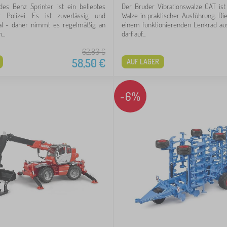
 Benz Sprinter ist ein beliebtes
Der Bruder Vibrationswalze CAT ist
 Polizei. Es ist zuverlässig und
Walze in praktischer Ausführung. Die
nal - daher nimmt es regelmäßig an
einem funktionierenden Lenkrad aus
..
darf auf...
62,80
€
58,50
€
AUF LAGER
-6%