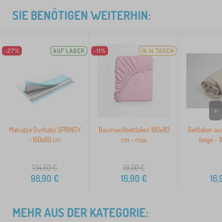
SIE BENÖTIGEN WEITERHIN:
-27%
AUF LAGER
-11%
IN 14 TAGEN
>
Matratze Ourbaby SPRINGY
Baumwollbettlaken 180x80
Bettlaken au
- 180x80 cm
cm – rosa
beige - 
134,60
€
19,00
€
98,90
€
16,90
€
16,
MEHR AUS DER KATEGORIE: