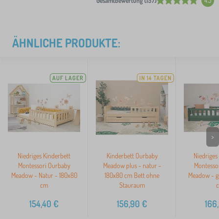
Gesamtbewertung (157)
4.5
ÄHNLICHE PRODUKTE:
AUF LAGER
IN 14 TAGEN
>
Niedriges Kinderbett
Kinderbett Ourbaby
Niedriges
Montessori Ourbaby
Meadow plus - natur -
Montesso
Meadow - Natur - 180x80
180x80 cm Bett ohne
Meadow - g
cm
Stauraum
154,40
€
156,90
€
166