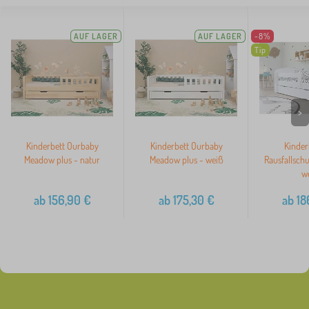
AUF LAGER
AUF LAGER
-8%
Tip
>
Kinderbett Ourbaby
Kinderbett Ourbaby
Kinder
Meadow plus - natur
Meadow plus - weiß
Rausfallsch
w
ab
156,90
€
ab
175,30
€
ab
18