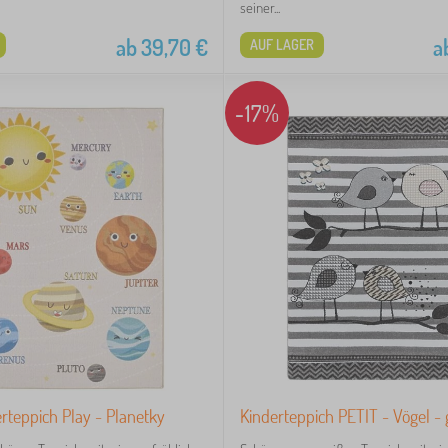
seiner...
ab
39,70
€
a
AUF LAGER
-17%
rteppich Play - Planetky
Kinderteppich PETIT - Vögel -