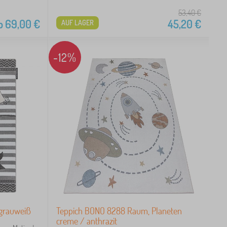
53,40
€
b
69,00
€
45,20
€
AUF LAGER
-12%
 grauweiß
Teppich BONO 8288 Raum, Planeten
creme / anthrazit