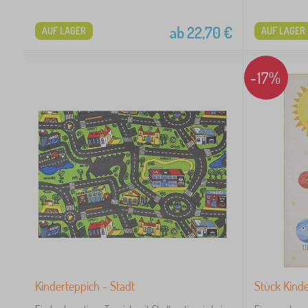
38
ab
22,70
€
AUF LAGER
AUF LAGER
20
-17%
59
47
18
14
Kinderteppich - Stadt
Stück Kinde
13