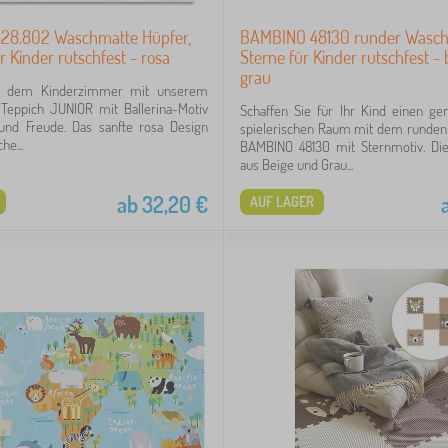
28.802 Waschmatte Hüpfer,
BAMBINO 48130 runder Wasch
r Kinder rutschfest - rosa
Sterne für Kinder rutschfest - 
grau
ie dem Kinderzimmer mit unserem
 Teppich JUNIOR mit Ballerina-Motiv
Schaffen Sie für Ihr Kind einen ge
 und Freude. Das sanfte rosa Design
spielerischen Raum mit dem runden
he...
BAMBINO 48130 mit Sternmotiv. Di
aus Beige und Grau...
ab
32,20
€
AUF LAGER