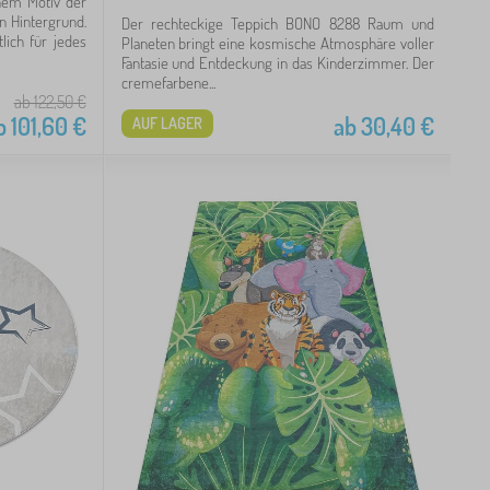
nem Motiv der
n Hintergrund.
Der rechteckige Teppich BONO 8288 Raum und
ich für jedes
Planeten bringt eine kosmische Atmosphäre voller
Fantasie und Entdeckung in das Kinderzimmer. Der
cremefarbene...
ab 122,50
€
b
101,60
€
ab
30,40
€
AUF LAGER