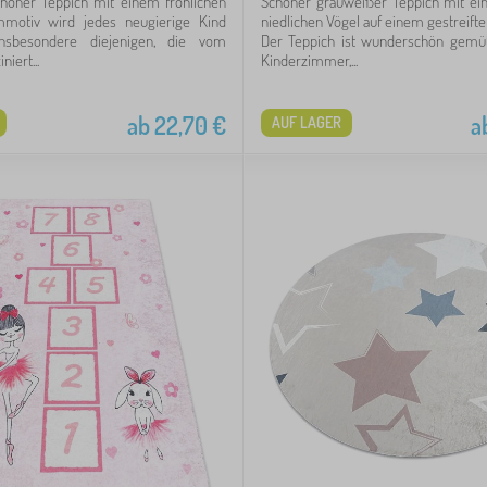
höner Teppich mit einem fröhlichen
Schöner grauweißer Teppich mit ei
motiv wird jedes neugierige Kind
niedlichen Vögel auf einem gestreifte
insbesondere diejenigen, die vom
Der Teppich ist wunderschön gemütl
iert...
Kinderzimmer,...
ab
22,70
€
a
AUF LAGER