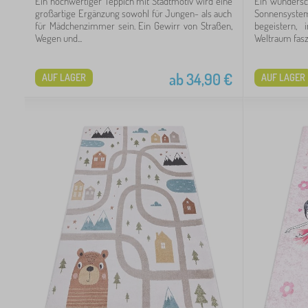
Ein hochwertiger Teppich mit Stadtmotiv wird eine
Ein wundersc
großartige Ergänzung sowohl für Jungen- als auch
Sonnensystem
für Mädchenzimmer sein. Ein Gewirr von Straßen,
begeistern, 
6
Wegen und...
Weltraum faszin
ab
34,90
€
AUF LAGER
AUF LAGER
03
20
10
3
3
2