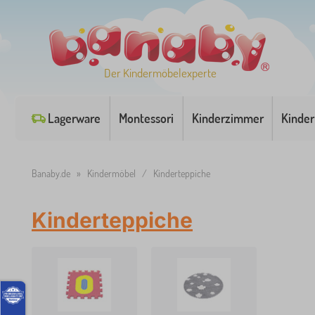
Der Kindermöbelexperte
Lagerware
Montessori
Kinderzimmer
Kinder
Banaby.de
»
Kindermöbel
/
Kinderteppiche
Kinderteppiche