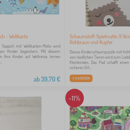
ch - Weltkarte
Schaumstoff-Spielmatte 9 Stü
Rehbraun und Kupfer
e Teppich mit Weltkarten-Motiv wird
igen Kinder begeistern. Mit diesem
Dieses Kinderschaumpuzzle mit fröh
n Ihre Kinder auf Weltreise, lernen
von niedlichen Tieren wird zum Liebli
..
Kleinkindes. Das Pad schafft eine
sicheren Ort...
ab
39,70
€
1-3 WOCHEN
-11%