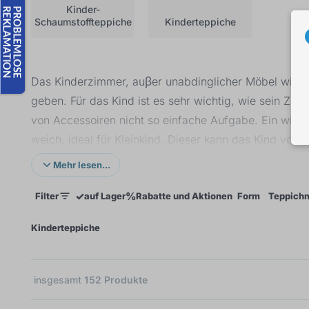
Kinder-
Schaumstoffteppiche
Kinderteppiche
Das Kinderzimmer, auβer unabdinglicher Möbel wie B
geben. Für das Kind ist es sehr wichtig, wie sein Zim
von Accessoiren nicht so einfache Aufgabe. Ein wichti
weich, ideal für Kleinkind. Dieser kann das Kind vor 
optisch gröβer aus. Für Fans von Disney gibt es etwa
Mehr lesen...
beliebte Märchenfigur wählen und freut sich über ei
✓
%
Filter
auf Lager
Rabatte und Aktionen
Form
Teppich
×
Kinderteppiche
insgesamt
152
Produkte
02