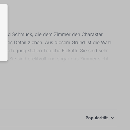
ren und Schmuck, die dem Zimmer den Charakter
 jedes Detail ziehen. Aus diesem Grund ist die Wahl
 Verfügung stellen Tepiche Flokatti. Sie sind sehr
ich. Sie sind efektvoll und sogar das Zimmer sieht
ieten auch Disney-Teppiche an. Das Kind kann seine
n es um die ideale Dekoration von Kinderzimmer geht.
Popularität