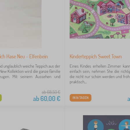
ich Hase Neu - Elfenbein
Kinderteppich Sweet Town
nd unglaublich weiche Teppich aus der
Eines Kindes erhellen Zimmer kan
New Kollektion wird die ganze Familie
einfach sein, nehmen She die richti
zeugen. Mit seinem Aussehen und
die nicht nur schön werden und fröhl
praktisch,...
ab 68,50
€
ab
60,00
€
IN 14 TAGEN