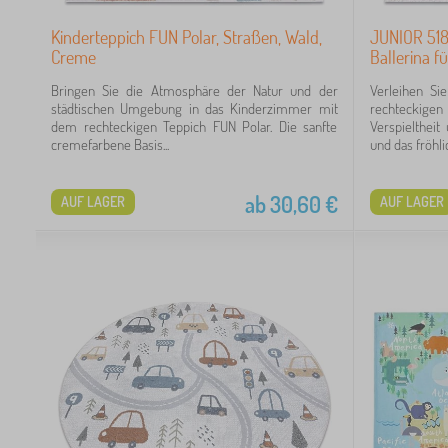
Kinderteppich FUN Polar, Straßen, Wald,
JUNIOR 518
Creme
Ballerina fü
Bringen Sie die Atmosphäre der Natur und der
Verleihen S
städtischen Umgebung in das Kinderzimmer mit
rechteckigen
26
dem rechteckigen Teppich FUN Polar. Die sanfte
Verspieltheit
cremefarbene Basis...
und das fröhlic
ab
30,60
€
AUF LAGER
AUF LAGER
 €