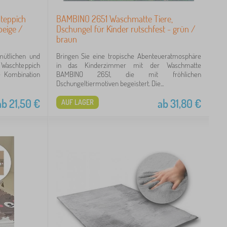
teppich
BAMBINO 2651 Waschmatte Tiere,
beige /
Dschungel für Kinder rutschfest - grün /
braun
mütlichen und
Bringen Sie eine tropische Abenteueratmosphäre
 Waschteppich
in das Kinderzimmer mit der Waschmatte
e Kombination
BAMBINO 2651, die mit fröhlichen
Dschungeltiermotiven begeistert. Die...
ab
21,50
€
ab
31,80
€
AUF LAGER