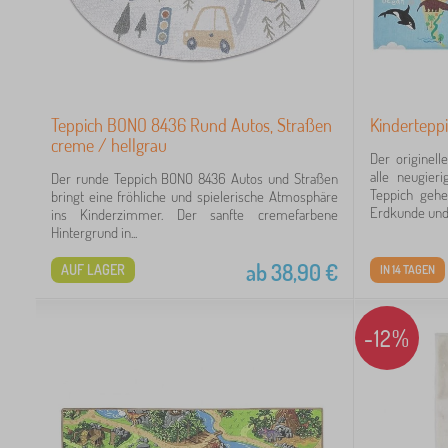
Teppich BONO 8436 Rund Autos, Straßen
Kinderteppi
creme / hellgrau
Der originell
alle neugier
Der runde Teppich BONO 8436 Autos und Straßen
Teppich gehe
bringt eine fröhliche und spielerische Atmosphäre
Erdkunde und.
ins Kinderzimmer. Der sanfte cremefarbene
Hintergrund in...
ab
38,90
€
AUF LAGER
IN 14 TAGEN
-12%