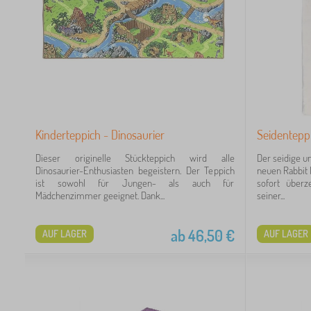
Kinderteppich - Dinosaurier
Seidentepp
Dieser originelle Stückteppich wird alle
Der seidige u
Dinosaurier-Enthusiasten begeistern. Der Teppich
neuen Rabbit 
ist sowohl für Jungen- als auch für
sofort über
Mädchenzimmer geeignet. Dank...
seiner...
ab
46,50
€
AUF LAGER
AUF LAGER