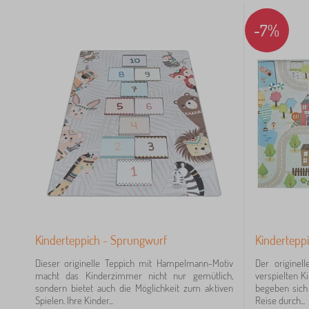
20
-7%
11
8
1
01
Kinderteppich - Sprungwurf
Kinderteppi
90
Dieser originelle Teppich mit Hampelmann-Motiv
Der originel
84
macht das Kinderzimmer nicht nur gemütlich,
verspielten K
sondern bietet auch die Möglichkeit zum aktiven
begeben sich 
Spielen. Ihre Kinder...
Reise durch...
67