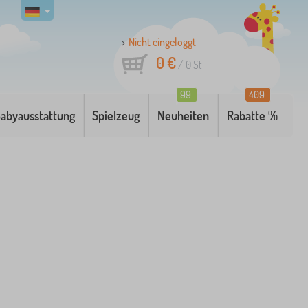
Nicht eingeloggt
0 €
/
0
St
99
409
abyausstattung
Spielzeug
Neuheiten
Rabatte %