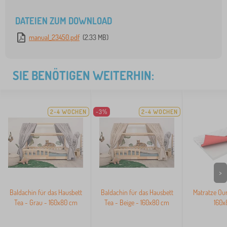
DATEIEN ZUM DOWNLOAD
manual_23450.pdf
(2.33 MB)
SIE BENÖTIGEN WEITERHIN:
2-4 WOCHEN
-3%
2-4 WOCHEN
>
Baldachin für das Hausbett
Baldachin für das Hausbett
Matratze Ou
Tea - Grau - 160x80 cm
Tea - Beige - 160x80 cm
160x