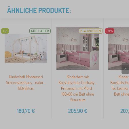
ÄHNLICHE PRODUKTE:
Tip
AUF LAGER
2-4 WOCHEN
-9%
>
Kinderbett Montessori
Kinderbett mit
Kinder
Schornsteinhaus - natur -
Rausfallschutz Ourbaby -
Rausfallsch
160x80 cm
Prinzessin mit Pferd -
Fee Leonka
160x80 cm Bett ohne
Bett ohn
Stauraum
180,70
€
205,90
€
207