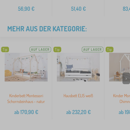
56,90
€
51,40
€
83,
MEHR AUS DER KATEGORIE:
Tip
AUF LAGER
Tip
AUF LAGER
Tip
>
Kinderbett Montessori
Hausbett ELIS weiß
Kinder Mon
Schornsteinhaus - natur
Chimn
ab
170,90
€
ab
232,20
€
ab
19