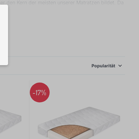
r den Kern der meisten unserer Matratzen bildet. Da
.
Popularität
-17%