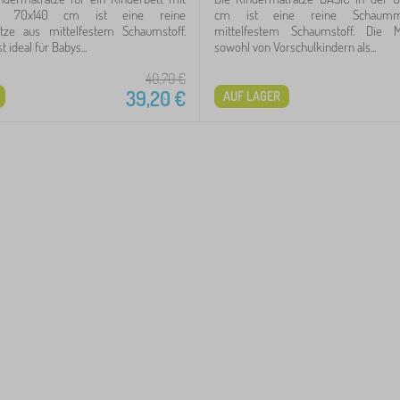
 70x140 cm ist eine reine
cm ist eine reine Schaumma
ze aus mittelfestem Schaumstoff.
mittelfestem Schaumstoff. Die M
t ideal für Babys...
sowohl von Vorschulkindern als...
40,70
€
39,20
€
AUF LAGER