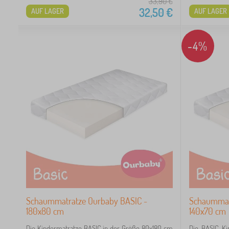
33,90
€
32,50
€
AUF LAGER
AUF LAGER
-4%
Schaummatratze Ourbaby BASIC -
Schaummat
180x80 cm
140x70 cm
Die Kindermatratze BASIC in der Größe 80x180 cm
Die BASIC Ki