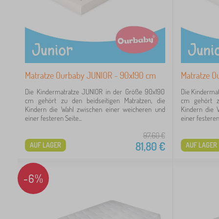
2
2
2
Matratze Ourbaby JUNIOR - 90x190 cm
Matratze O
Die Kindermatratze JUNIOR in der Größe 90x190
Die Kinderma
cm gehört zu den beidseitigen Matratzen, die
cm gehört zu
Kindern die Wahl zwischen einer weicheren und
Kindern die 
einer festeren Seite...
einer festeren 
16
97,60
€
81,80
€
1
AUF LAGER
AUF LAGER
-6%
6
4