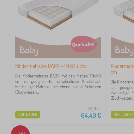
4
2
1
Kindermatratze BABY - 140x70 cm
Kindermatr
17
cm
Die Kindermatratze BABY mit den Maßen 70x140
cm ist geeignet für empfindliche Kinderhaut.
Die Kinderma
Beidseitige Matratze bestehend aus 3 Schichten
ist geeigne
(Buchweizen,...
Zweiseitige 
(Buchweizen, 
1
68,70
€
64,40
€
AUF LAGER
AUF LAGER
 €