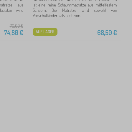
tratze aus
ist eine reine Schaummatratze aus mittelfestem
atratze wird
Schaum. Die Matratze wird sowohl von
Vorschulkindern als auch von...
76,60
€
74,80
€
68,50
€
AUF LAGER