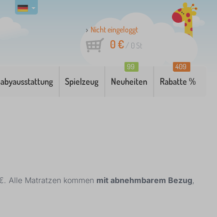
Nicht eingeloggt
0 €
/
0
St
99
409
abyausstattung
Spielzeug
Neuheiten
Rabatte %
5 €. Alle Matratzen kommen
mit abnehmbarem Bezug
,