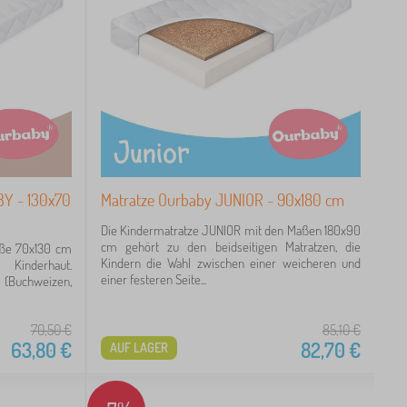
BY - 130x70
Matratze Ourbaby JUNIOR - 90x180 cm
Die Kindermatratze JUNIOR mit den Maßen 180x90
cm gehört zu den beidseitigen Matratzen, die
öße 70x130 cm
Kindern die Wahl zwischen einer weicheren und
 Kinderhaut.
einer festeren Seite...
n (Buchweizen,
70,50
€
85,10
€
63,80
€
82,70
€
AUF LAGER