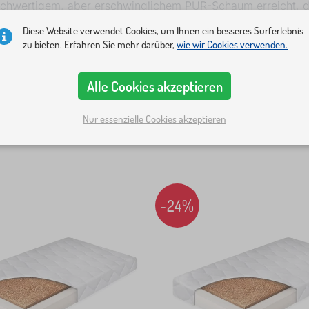
ochwertigem, aber erschwinglichem PUR-Schaum erreicht, de
nen unnötig teuren Matratze für nur ein paar Jahre zu kaufen
Diese Website verwendet Cookies, um Ihnen ein besseres Surferlebnis
zu bieten. Erfahren Sie mehr darüber,
wie wir Cookies verwenden.
Typ
Maße
Höhe
Belastbarkeit
Härtegrad
+ Mehr...
zen nach Größe, Belastbarkeit oder Matratzendicke.
5
Alle Cookies akzeptieren
Nur essenzielle Cookies akzeptieren
-24%