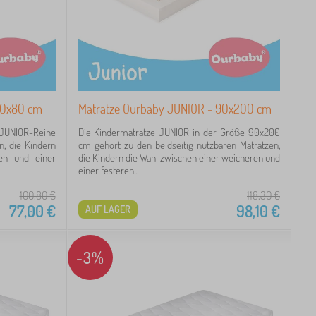
60x80 cm
Matratze Ourbaby JUNIOR - 90x200 cm
 JUNIOR-Reihe
Die Kindermatratze JUNIOR in der Größe 90x200
n, die Kindern
cm gehört zu den beidseitig nutzbaren Matratzen,
en und einer
die Kindern die Wahl zwischen einer weicheren und
einer festeren...
100,80
€
118,30
€
77,00
€
98,10
€
AUF LAGER
-3%