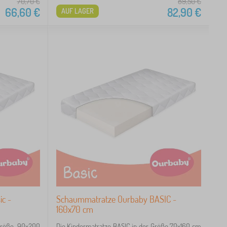
70,70
€
89,50
€
66,60
€
82,90
€
AUF LAGER
c -
Schaummatratze Ourbaby BASIC -
160x70 cm
 Größe 90x200
Die Kindermatratze BASIC in der Größe 70x160 cm