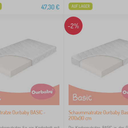
47,30
€
AUF LAGER
-2%
ratze Ourbaby BASIC -
Schaummatratze Ourbaby Basi
200x90 cm
ndermatratze für ein Kinderbett mit
Die Kindermatratze BASIC in der