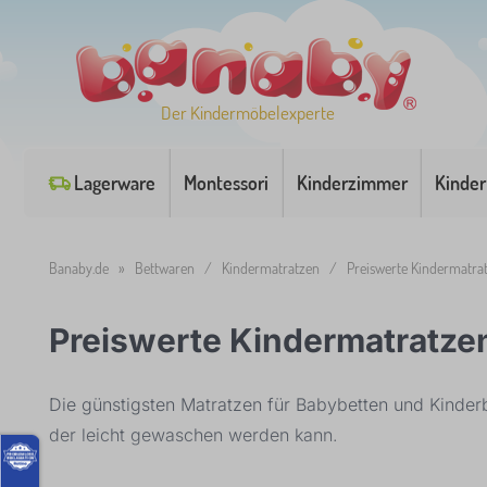
Der Kindermöbelexperte
Lagerware
Montessori
Kinderzimmer
Kinder
Banaby.de
»
Bettwaren
/
Kindermatratzen
/
Preiswerte Kindermatra
Preiswerte Kindermatratze
Die günstigsten Matratzen für Babybetten und Kinderb
der leicht gewaschen werden kann.