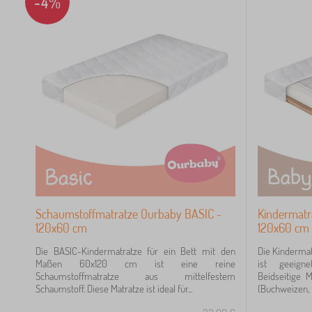
-4%
17
Schaumstoffmatratze Ourbaby BASIC -
Kindermatr
120x60 cm
120x60 cm
52
Die BASIC-Kindermatratze für ein Bett mit den
Die Kinderma
Maßen 60x120 cm ist eine reine
ist geeigne
10
Schaumstoffmatratze aus mittelfestem
Beidseitige 
Schaumstoff. Diese Matratze ist ideal für...
(Buchweizen, 
5