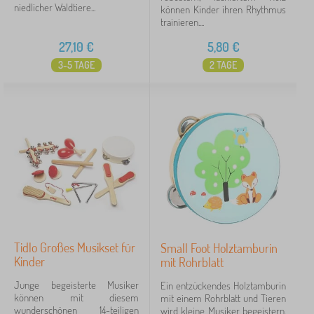
niedlicher Waldtiere...
können Kinder ihren Rhythmus
trainieren....
27,10
€
5,80
€
3-5 TAGE
2 TAGE
Tidlo Großes Musikset für
Small Foot Holztamburin
Kinder
mit Rohrblatt
Junge begeisterte Musiker
Ein entzückendes Holztamburin
können mit diesem
mit einem Rohrblatt und Tieren
wunderschönen 14-teiligen
wird kleine Musiker begeistern.