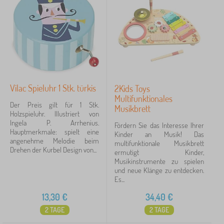
Vilac Spieluhr 1 Stk. türkis
2Kids Toys
Multifunktionales
Der Preis gilt für 1 Stk.
Musikbrett
Holzspieluhr. Illustriert von
Ingela P. Arrhenius.
Fördern Sie das Interesse Ihrer
Hauptmerkmale: spielt eine
Kinder an Musik! Das
angenehme Melodie beim
multifunktionale Musikbrett
Drehen der Kurbel Design von...
ermutigt Kinder,
Musikinstrumente zu spielen
und neue Klänge zu entdecken.
Es...
13,30
€
34,40
€
2 TAGE
2 TAGE