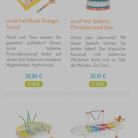
small foot Musik-Triangel
small foot Spieluhr
Sound
Pferdekarussell blau
Musik und Töne werden Sie
Zirkus oder Jahrmarkt? Mit
garantiert aufheitern! Dieses
dieser Spieluhr können Sie
bunte hölzerne
beides haben! Das klassische
Pyramidenstumpf bietet auf
Karussell mit hölzernen
seinen drei Seiten verschiedene
Pferdchen dreht sich im Takt
Möglichkeiten, rhythmische...
der Melodie „Für Elise“....
38,80
€
35,10
€
2 TAGE
2 TAGE