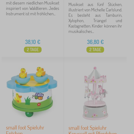
mit diesem niedlichen Musikset
Musikset aus fünf Stücken,
inspiriert von Waldtieren. Jedes
illustriert von Michelle Carlslund.
Instrument ist mit fröhlichen...
Es besteht aus Tamburin,
Xylophon, Triangel und
Kastagnetten. Kinder können ihr
musikalisches...
38,10
€
36,80
€
2 TAGE
2 TAGE
small foot Spieluhr
small foot Spieluhr
Entchen
Karussell mit Pferdchen