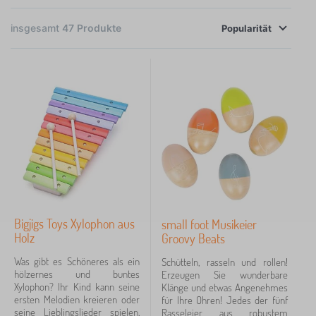
×
FILTER
insgesamt
47
Produkte
Popularität
Verfügbarkeit
Preis
5 €
103 €
Filtern
Suche innerhalb des filters
Bigjigs Toys Xylophon aus
Tags
small foot Musikeier
Holz
Groovy Beats
Was gibt es Schöneres als ein
Schütteln, rasseln und rollen!
Löschen
FILTERN
hölzernes und buntes
Erzeugen Sie wunderbare
Xylophon? Ihr Kind kann seine
Klänge und etwas Angenehmes
ersten Melodien kreieren oder
für Ihre Ohren! Jedes der fünf
seine Lieblingslieder spielen,
Rasseleier aus robustem