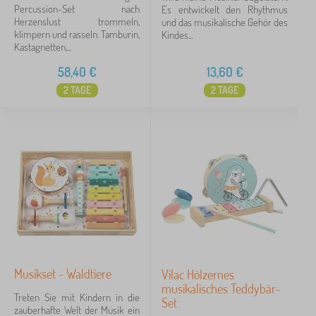
Percussion-Set nach
Es entwickelt den Rhythmus
Herzenslust trommeln,
und das musikalische Gehör des
klimpern und rasseln. Tamburin,
Kindes...
Kastagnetten,...
58,40
€
13,60
€
2 TAGE
2 TAGE
Musikset - Waldtiere
Vilac Hölzernes
musikalisches Teddybär-
Treten Sie mit Kindern in die
Set
zauberhafte Welt der Musik ein