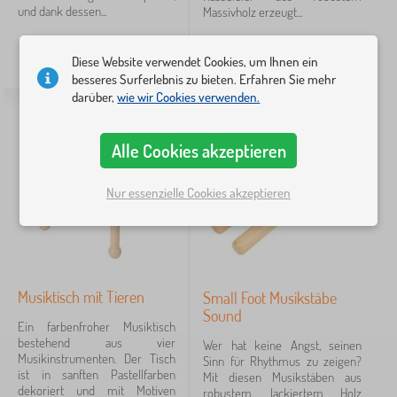
und dank dessen...
Massivholz erzeugt...
25,20
€
24,30
€
Diese Website verwendet Cookies, um Ihnen ein
AUF LAGER
AUF LAGER
besseres Surferlebnis zu bieten. Erfahren Sie mehr
darüber,
wie wir Cookies verwenden.
Alle Cookies akzeptieren
Nur essenzielle Cookies akzeptieren
Musiktisch mit Tieren
Small Foot Musikstäbe
Sound
Ein farbenfroher Musiktisch
bestehend aus vier
Wer hat keine Angst, seinen
Musikinstrumenten. Der Tisch
Sinn für Rhythmus zu zeigen?
ist in sanften Pastellfarben
Mit diesen Musikstäben aus
dekoriert und mit Motiven
robustem, lackiertem Holz