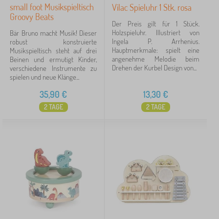
small foot Musikspieltisch
Vilac Spieluhr 1 Stk. rosa
Groovy Beats
Der Preis gilt für 1 Stück.
Holzspieluhr. Illustriert von
Bär Bruno macht Musik! Dieser
Ingela P. Arrhenius.
robust konstruierte
Hauptmerkmale: spielt eine
Musikspieltisch steht auf drei
angenehme Melodie beim
Beinen und ermutigt Kinder,
Drehen der Kurbel Design von...
verschiedene Instrumente zu
spielen und neue Klänge...
35,90
€
13,30
€
2 TAGE
2 TAGE