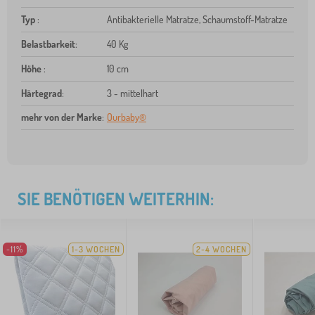
Typ
:
Antibakterielle Matratze, Schaumstoff-Matratze
Belastbarkeit
:
40 Kg
Höhe
:
10 cm
Härtegrad
:
3 - mittelhart
mehr von der Marke
:
Ourbaby®
SIE BENÖTIGEN WEITERHIN:
-11%
1-3 WOCHEN
2-4 WOCHEN