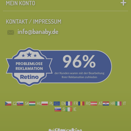
MEIN KONTO
KONTAKT / IMPRESSUM
info@banaby.de
CZ
SK
HU
PL
EN
FR
RO
AT
HR
IT
SI
IE