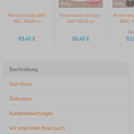
>
Matratze Ourbaby BABY
Kindermatratze Ourbaby -
Kindermatra
KIDS - 140x70 cm
BABY 160x70 cm
BABY - 
70,
69,40
€
66,40
€
63,
Beschreibung
User-Fotos
Diskussion
Kundenbewertungen
Wir empfehlen Ihnen auch