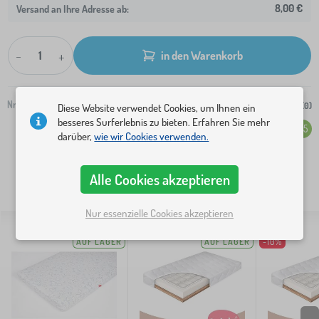
8,00 €
Versand an Ihre Adresse ab:
-
+
in den Warenkorb
Nr.:
504-0
Zur Einkaufsliste hinzufügen (
0
)
Diese Website verwendet Cookies, um Ihnen ein
besseres Surferlebnis zu bieten. Erfahren Sie mehr
Gesamtbewertung (233)
4.5
darüber,
wie wir Cookies verwenden.
Alle Cookies akzeptieren
ÄHNLICHE PRODUKTE:
Nur essenzielle Cookies akzeptieren
AUF LAGER
AUF LAGER
-10%