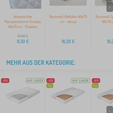
>
Wasserdichter
Baumwoll-Bettlaken 140x70
Baumwoll-Sp
Matratzenschoner Ourbaby
cm - altrosa
140×70 
140x70 cm - Polyester
10,40
€
9,30
€
16,20
€
16,
MEHR AUS DER KATEGORIE:
-9%
AUF LAGER
-8%
AUF LAGER
-9%
Tip
Tip
>