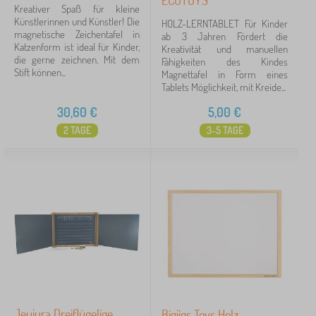
ECOTOYS
Kreativer Spaß für kleine
Künstlerinnen und Künstler! Die
HOLZ-LERNTABLET Für Kinder
magnetische Zeichentafel in
ab 3 Jahren Fördert die
Katzenform ist ideal für Kinder,
Kreativität und manuellen
die gerne zeichnen. Mit dem
Fähigkeiten des Kindes
Stift können...
Magnettafel in Form eines
Tablets Möglichkeit, mit Kreide...
30,60
€
5,00
€
2 TAGE
3-5 TAGE
Jeujura Dreiflügelige
Bigjigs Toys Holz-