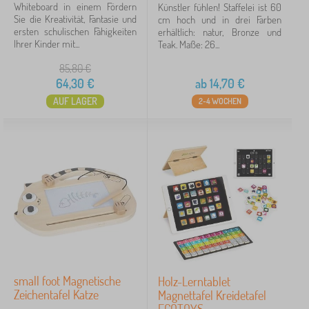
Whiteboard in einem Fördern
Künstler fühlen! Staffelei ist 60
Sie die Kreativität, Fantasie und
cm hoch und in drei Farben
ersten schulischen Fähigkeiten
erhältlich: natur, Bronze und
Ihrer Kinder mit...
Teak. Maße: 26...
85,80
€
64,30
€
ab
14,70
€
AUF LAGER
2-4 WOCHEN
small foot Magnetische
Holz-Lerntablet
Zeichentafel Katze
Magnettafel Kreidetafel