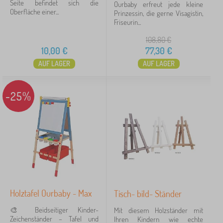
Seite befindet sich die
Ourbaby erfreut jede kleine
Oberfläche einer...
Prinzessin, die gerne Visagistin,
Friseurin...
Löschen
FILTERN
108,80
€
10,00
€
77,30
€
AUF LAGER
AUF LAGER
-25%
Holztafel Ourbaby - Max
Tisch- bild- Ständer
🎨 Beidseitiger Kinder-
Mit diesem Holzständer mit
Zeichenständer – Tafel und
Ihren Kindern wie echte