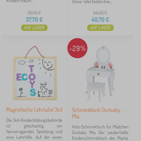
Kindern Raum...
Diese Tafel bietet drei...
Motiv
50,10
€
54,00
€
37,70
€
40,70
€
Ohne Motiv
2
AUF LAGER
AUF LAGER
Preis
-29%
5 €
105 €
Filtern
Suche innerhalb des filters
Verfügbarkeit
Magnetische Lehrtafel 3in1
Schminktisch Ourbaby -
Mia
Die 3in1-Kinderbildungsbehörde
Angebotsart
ist gleichzeitig ein
Holz-Schminktisch für Mädchen
hervorragendes Spielzeug und
Ourbaby Mia Der zauberhafte
Tags
eine Lehrhilfe. Auf der einen
Kinderschminktisch der Marke