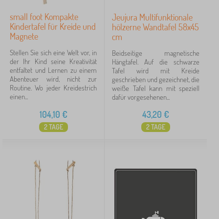
small foot Kompakte
Jeujura Multifunktionale
Kindertafel für Kreide und
hölzerne Wandtafel 58x45
Magnete
cm
Stellen Sie sich eine Welt vor, in
Beidseitige magnetische
der Ihr Kind seine Kreativität
Hängtafel. Auf die schwarze
entfaltet und Lernen zu einem
Tafel wird mit Kreide
Abenteuer wird, nicht zur
geschrieben und gezeichnet, die
Routine. Wo jeder Kreidestrich
weiße Tafel kann mit speziell
einen...
dafür vorgesehenen...
104,10
€
43,20
€
2 TAGE
2 TAGE