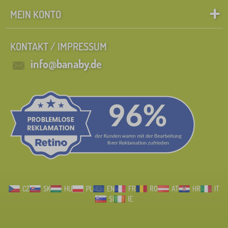
MEIN KONTO
KONTAKT / IMPRESSUM
info@banaby.de
CZ
SK
HU
PL
EN
FR
RO
AT
HR
IT
SI
IE