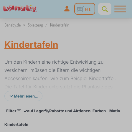
0 €
Banaby.de
»
Spielzeug
/
Kindertafeln
Kindertafeln
Um den Kindern eine richtige Entwicklung zu
versichern, müssen die Eltern die wichtigen
Accessoiren kaufen, wie zum Beispiel Kindertaffel.
Die Tafel für Kinder unterstützt die Phantasie des
Kindes. Auf diese Art und Weise entwickelt das Kind
Mehr lesen...
seine Fertigkeiten und die Phantasie anregt. Während
✓
%
Filter
auf Lager
Rabatte und Aktionen
Farben
Motiv
Prei
der Entwicklung des Kindes ist das kreative
Unterhaltung sehr wichtig. Es kann sogar die
Kindertafeln
Begabung entdecken. An die Kindertaffel oder