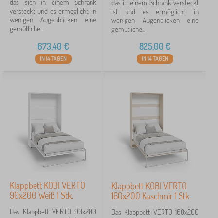
das sich in einem Schrank
das in einem Schrank versteckt
versteckt und es ermöglicht, in
ist und es ermöglicht, in
wenigen Augenblicken eine
wenigen Augenblicken eine
Belastbarkeit
gemütliche...
gemütliche...
673,40
€
825,00
€
100 Kg
2
IN 14 TAGEN
IN 14 TAGEN
120 Kg
1
Preis
665 €
935 €
Filtern
Suche innerhalb des filters
Klappbett KOBI VERTO
Klappbett KOBI VERTO
90x200 Weiß 1 Stk.
160x200 Kaschmir 1 Stk
Verfügbarkeit
Das Klappbett VERTO 90x200
Das Klappbett VERTO 160x200