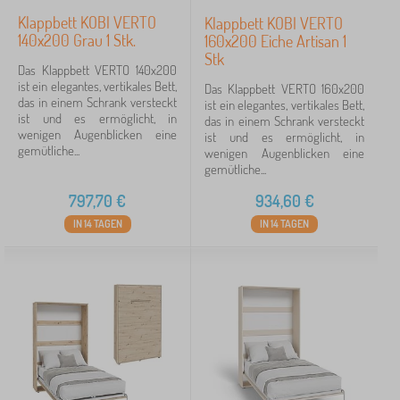
Klappbett KOBI VERTO
Klappbett KOBI VERTO
140x200 Grau 1 Stk.
160x200 Eiche Artisan 1
Stk
Das Klappbett VERTO 140x200
ist ein elegantes, vertikales Bett,
Das Klappbett VERTO 160x200
das in einem Schrank versteckt
ist ein elegantes, vertikales Bett,
ist und es ermöglicht, in
das in einem Schrank versteckt
wenigen Augenblicken eine
ist und es ermöglicht, in
gemütliche...
wenigen Augenblicken eine
gemütliche...
797,70
€
934,60
€
IN 14 TAGEN
IN 14 TAGEN