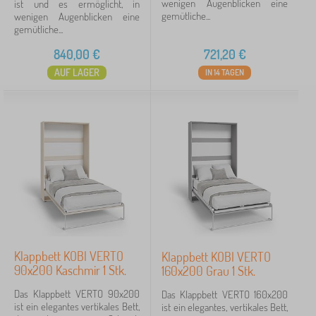
wenigen Augenblicken eine
ist und es ermöglicht, in
Material betten
gemütliche...
wenigen Augenblicken eine
gemütliche...
Laminat
12
840,00
€
721,20
€
AUF LAGER
IN 14 TAGEN
Bettfarben
Weiß
14
Natur
5
Grau
4
Braun
3
Dekor betten
Klappbett KOBI VERTO
Klappbett KOBI VERTO
90x200 Kaschmir 1 Stk.
160x200 Grau 1 Stk.
eiche
2
Das Klappbett VERTO 90x200
Das Klappbett VERTO 160x200
ist ein elegantes vertikales Bett,
ist ein elegantes, vertikales Bett,
Monochromatisch
1