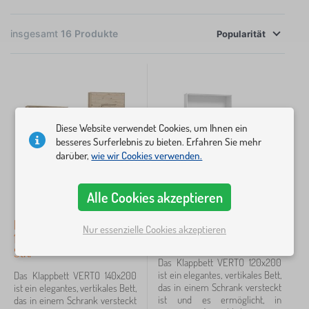
es, den Raum tagsüber schnell in ein vollwertiges
Schlaf- oder Arbeitszimmer zu verwandeln.
insgesamt
16
Produkte
×
Popularität
FILTER
Bettmaße
200x90 cm
4
Diese Website verwendet Cookies, um Ihnen ein
besseres Surferlebnis zu bieten. Erfahren Sie mehr
200x120 cm
4
darüber,
wie wir Cookies verwenden.
200x140 cm
4
Alle Cookies akzeptieren
200x160 cm
4
Klappbett KOBI VERTO
Klappbett KOBI VERTO
Nur essenzielle Cookies akzeptieren
140x200 Eiche Artisan 1
120x200 Weiß 1 Stk.
Bettausführung
Stk.
Das Klappbett VERTO 120x200
umwandelbar
ist ein elegantes, vertikales Bett,
1
Das Klappbett VERTO 140x200
das in einem Schrank versteckt
ist ein elegantes, vertikales Bett,
ist und es ermöglicht, in
das in einem Schrank versteckt