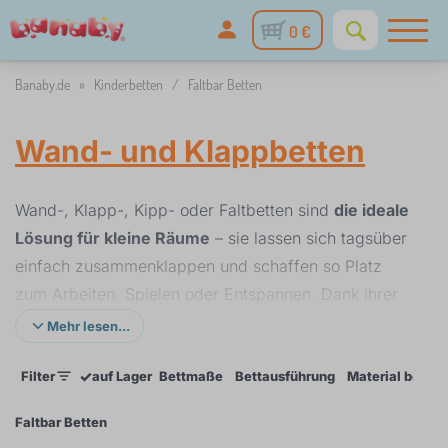
0 €
Banaby.de
»
Kinderbetten
/
Faltbar Betten
Wand- und Klappbetten
Wand-, Klapp-, Kipp- oder Faltbetten sind
die ideale
Lösung für kleine Räume
– sie lassen sich tagsüber
einfach zusammenklappen und schaffen so Platz
zum Arbeiten, Spielen oder Entspannen. Dank ihrer
stabilen Konstruktion und des
Mehr lesen...
Sicherheitsmechanismus bieten sie einen Komfort,
✓
Filter
auf Lager
Bettmaße
Bettausführung
Material betten
der mit dem eines klassischen Bettes vergleichbar
ist. Moderne Klappbetten sind platzsparend, fügen
Faltbar Betten
sich elegant in die Einrichtung ein und ermöglichen