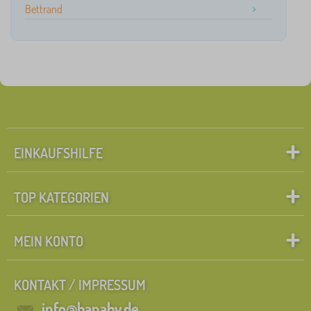
Bettrand
EINKAUFSHILFE
TOP KATEGORIEN
MEIN KONTO
KONTAKT / IMPRESSUM
info@banaby.de