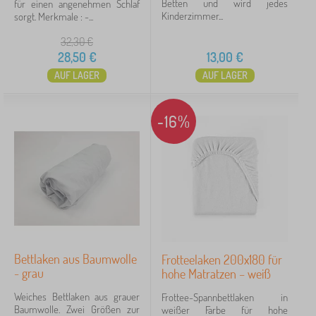
Betten und wird jedes
für einen angenehmen Schlaf
Kinderzimmer...
sorgt. Merkmale : -...
32,30
€
28,50
€
13,00
€
AUF LAGER
AUF LAGER
-16%
Bettlaken aus Baumwolle
Frotteelaken 200x180 für
- grau
hohe Matratzen – weiß
Weiches Bettlaken aus grauer
Frottee-Spannbettlaken in
Baumwolle. Zwei Größen zur
weißer Farbe für hohe