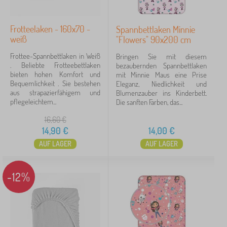
Frotteelaken - 160x70 -
Spannbettlaken Minnie
weiß
"Flowers" 90x200 cm
Frottee-Spannbettlaken in Weiß
Bringen Sie mit diesem
. Beliebte Frotteebettlaken
bezaubernden Spannbettlaken
bieten hohen Komfort und
mit Minnie Maus eine Prise
Bequemlichkeit . Sie bestehen
Eleganz, Niedlichkeit und
aus strapazierfähigem und
Blumenzauber ins Kinderbett.
pflegeleichtem...
Die sanften Farben, das...
16,60
€
14,90
€
14,00
€
AUF LAGER
AUF LAGER
-12%