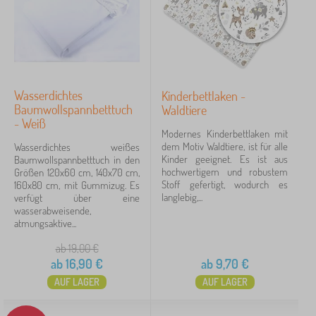
Rosa
39
Weiß
34
Grau
29
Wasserdichtes
Kinderbettlaken -
Blau
26
Baumwollspannbetttuch
Waldtiere
- Weiß
Grün
7
Modernes Kinderbettlaken mit
dem Motiv Waldtiere, ist für alle
Wasserdichtes weißes
Kinder geeignet. Es ist aus
Baumwollspannbetttuch in den
Mix Farben
6
hochwertigem und robustem
Größen 120x60 cm, 140x70 cm,
Stoff gefertigt, wodurch es
160x80 cm, mit Gummizug. Es
mehr...
langlebig,...
verfügt über eine
>
wasserabweisende,
atmungsaktive...
Preis
ab 19,00
€
ab
16,90
€
ab
9,70
€
9 €
45 €
AUF LAGER
AUF LAGER
Filtern