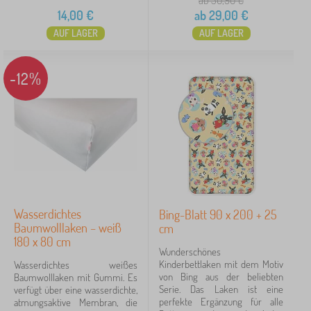
ab 30,90
€
14,00
€
ab
29,00
€
AUF LAGER
AUF LAGER
-12%
Wasserdichtes
Bing-Blatt 90 x 200 + 25
Baumwolllaken – weiß
cm
180 x 80 cm
Wunderschönes
Kinderbettlaken mit dem Motiv
Wasserdichtes weißes
von Bing aus der beliebten
Baumwolllaken mit Gummi. Es
Serie. Das Laken ist eine
verfügt über eine wasserdichte,
perfekte Ergänzung für alle
atmungsaktive Membran, die