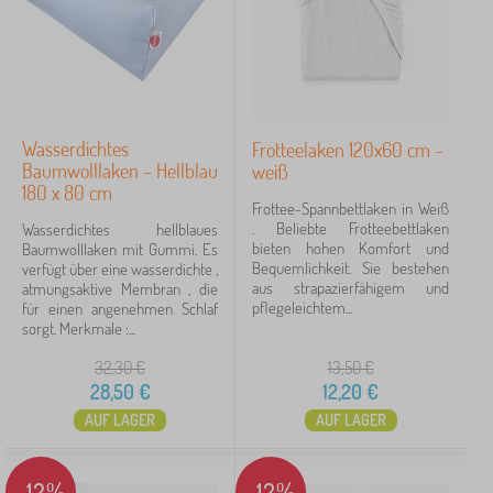
Wasserdichtes
Frotteelaken 120x60 cm –
Baumwolllaken – Hellblau
weiß
180 x 80 cm
Frottee-Spannbettlaken in Weiß
. Beliebte Frotteebettlaken
Wasserdichtes hellblaues
bieten hohen Komfort und
Baumwolllaken mit Gummi. Es
Bequemlichkeit. Sie bestehen
verfügt über eine wasserdichte ,
aus strapazierfähigem und
atmungsaktive Membran , die
pflegeleichtem...
für einen angenehmen Schlaf
sorgt. Merkmale :...
32,30
€
13,50
€
28,50
€
12,20
€
AUF LAGER
AUF LAGER
-12%
-12%