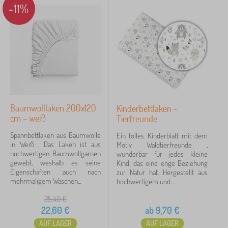
-11%
Suche innerhalb des filters
Verfügbarkeit
Unterkategorien
Angebotsart
Baumwolllaken 200x120
Kinderbettlaken -
cm – weiß
Tierfreunde
Tags
Spannbettlaken aus Baumwolle
Ein tolles Kinderblatt mit dem
in Weiß . Das Laken ist aus
Motiv Waldtierfreunde ,
Märchenfiguren
hochwertigen Baumwollgarnen
wunderbar für jedes kleine
gewebt, weshalb es seine
Kind, das eine enge Beziehung
Eigenschaften auch nach
zur Natur hat. Hergestellt aus
Marken
mehrmaligem Waschen...
hochwertigem und...
25,40
€
Löschen
FILTERN
22,60
€
ab
9,70
€
AUF LAGER
AUF LAGER