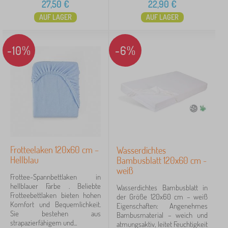
27,50
€
22,90
€
AUF LAGER
AUF LAGER
-10%
-6%
Frotteelaken 120x60 cm –
Wasserdichtes
Hellblau
Bambusblatt 120x60 cm -
weiß
Frottee-Spannbettlaken in
hellblauer Farbe . Beliebte
Wasserdichtes Bambusblatt in
Frotteebettlaken bieten hohen
der Größe 120x60 cm – weiß
Komfort und Bequemlichkeit.
Eigenschaften: Angenehmes
Sie bestehen aus
Bambusmaterial – weich und
strapazierfähigem und...
atmungsaktiv, leitet Feuchtigkeit