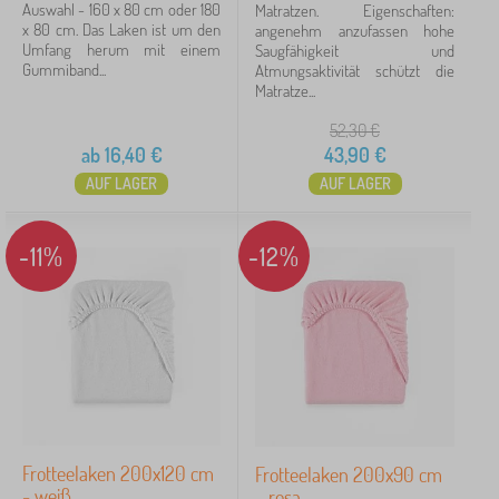
Auswahl - 160 x 80 cm oder 180
Matratzen. Eigenschaften:
x 80 cm. Das Laken ist um den
angenehm anzufassen hohe
Umfang herum mit einem
Saugfähigkeit und
Gummiband...
Atmungsaktivität schützt die
Matratze...
52,30
€
ab
16,40
€
43,90
€
AUF LAGER
AUF LAGER
-11%
-12%
Frotteelaken 200x120 cm
Frotteelaken 200x90 cm
- weiß
– rosa