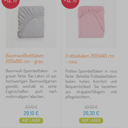
Baumwollbettlaken
Frotteelaken 200x140 cm
200x180 cm – grau
- rosa
Baumwoll-Spannbettlaken in
Frottee-Spannbettlaken in rosa
grauer Farbe. Das Laken ist aus
Farbe . Beliebte Frotteebettlaken
hochwertigen Baumwollgarnen
bieten hohen Komfort und
gewebt, weshalb es seine
Bequemlichkeit. Sie bestehen
Eigenschaften auch nach
aus strapazierfähigem und
mehrmaligem Waschen...
pflegeleichtem...
33,10
€
30,00
€
29,10
€
26,30
€
AUF LAGER
AUF LAGER