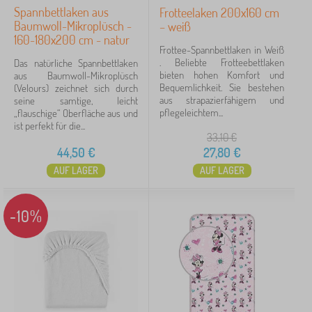
Spannbettlaken aus
Frotteelaken 200x160 cm
Baumwoll-Mikroplüsch -
– weiß
160-180x200 cm - natur
Frottee-Spannbettlaken in Weiß
. Beliebte Frotteebettlaken
Das natürliche Spannbettlaken
bieten hohen Komfort und
aus Baumwoll-Mikroplüsch
Bequemlichkeit. Sie bestehen
(Velours) zeichnet sich durch
aus strapazierfähigem und
seine samtige, leicht
pflegeleichtem...
„flauschige“ Oberfläche aus und
ist perfekt für die...
33,10
€
44,50
€
27,80
€
AUF LAGER
AUF LAGER
-10%