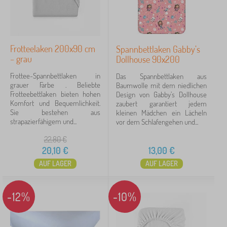
Frotteelaken 200x90 cm
Spannbettlaken Gabby’s
– grau
Dollhouse 90x200
Frottee-Spannbettlaken in
Das Spannbettlaken aus
grauer Farbe . Beliebte
Baumwolle mit dem niedlichen
Frotteebettlaken bieten hohen
Design von Gabby’s Dollhouse
Komfort und Bequemlichkeit.
zaubert garantiert jedem
Sie bestehen aus
kleinen Mädchen ein Lächeln
strapazierfähigem und...
vor dem Schlafengehen und...
22,80
€
20,10
€
13,00
€
AUF LAGER
AUF LAGER
-12%
-10%