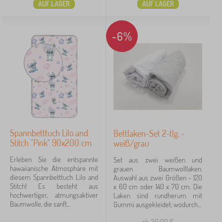
AUF LAGER
AUF LAGER
-6%
Spannbetttuch Lilo and
Bettlaken-Set 2-tlg. -
Stitch "Pink" 90x200 cm
weiß/grau
Erleben Sie die entspannte
Set aus zwei weißen und
hawaiianische Atmosphäre mit
grauen Baumwolllaken.
diesem Spannbetttuch Lilo and
Auswahl aus zwei Größen - 120
Stitch! Es besteht aus
x 60 cm oder 140 x 70 cm. Die
hochwertiger, atmungsaktiver
Laken sind rundherum mit
Baumwolle, die sanft...
Gummi ausgekleidet, wodurch...