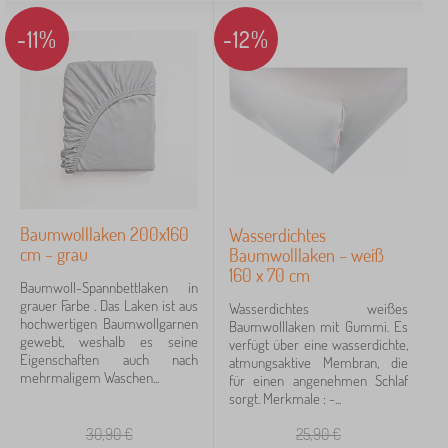
-11%
-12%
Baumwolllaken 200x160
Wasserdichtes
cm – grau
Baumwolllaken – weiß
160 x 70 cm
Baumwoll-Spannbettlaken in
grauer Farbe . Das Laken ist aus
Wasserdichtes weißes
hochwertigen Baumwollgarnen
Baumwolllaken mit Gummi. Es
gewebt, weshalb es seine
verfügt über eine wasserdichte,
Eigenschaften auch nach
atmungsaktive Membran, die
mehrmaligem Waschen...
für einen angenehmen Schlaf
sorgt. Merkmale : -...
30,90
€
25,90
€