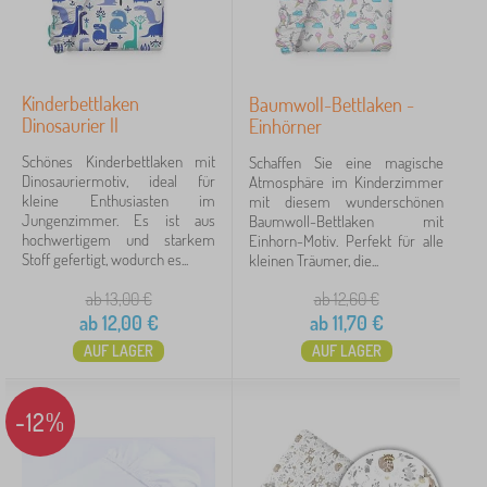
Material
Baumwolle
78
Kinderbettlaken
Baumwoll-Bettlaken -
Dinosaurier II
Einhörner
Frottee
40
Schönes Kinderbettlaken mit
Schaffen Sie eine magische
Dinosauriermotiv, ideal für
Atmosphäre im Kinderzimmer
100% bavlna
38
kleine Enthusiasten im
mit diesem wunderschönen
Jungenzimmer. Es ist aus
Baumwoll-Bettlaken mit
hochwertigem und starkem
Einhorn-Motiv. Perfekt für alle
100% cotton
4
Stoff gefertigt, wodurch es...
kleinen Träumer, die...
Musselin
1
ab 13,00
€
ab 12,60
€
ab
12,00
€
ab
11,70
€
vrchní vrstva: 100% bambus - Bambusová viskóza 100%; 
1
AUF LAGER
AUF LAGER
Farbe
-12%