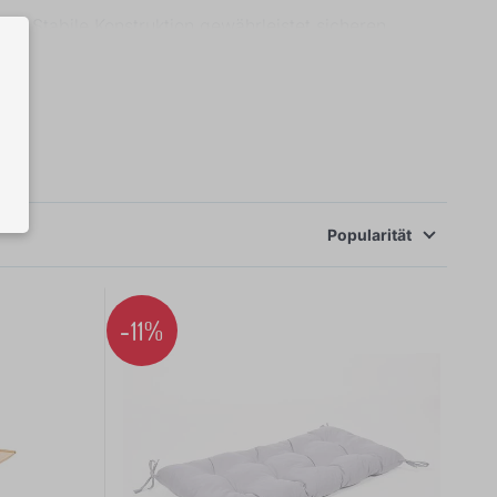
tig. Stabile Konstruktion gewährleistet sicheren
, was ihre Fantasie und Kreativität fördert. S
hen Montessori-Schaukeln. Sicher, multifunktional
Popularität
-11%