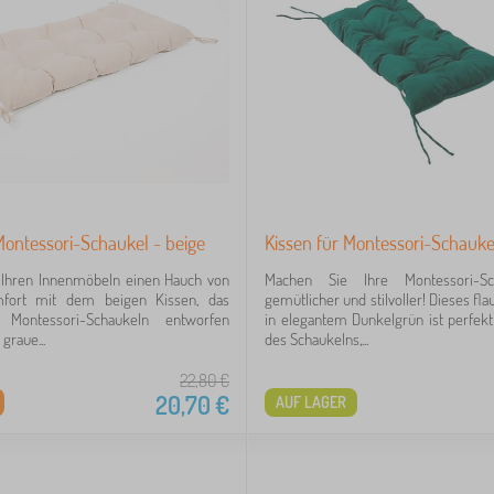
Montessori-Schaukel - beige
Kissen für Montessori-Schauke
e Ihren Innenmöbeln einen Hauch von
Machen Sie Ihre Montessori-Sc
mfort mit dem beigen Kissen, das
gemütlicher und stilvoller! Dieses fl
r Montessori-Schaukeln entworfen
in elegantem Dunkelgrün ist perfek
graue...
des Schaukelns,...
22,80
€
20,70
€
AUF LAGER