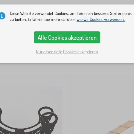
gkeiten, fördert Kreativität und Spaß
und bildet gleichzei
Diese Website verwendet Cookies, um Ihnen ein besseres Surferlebnis
zu bieten. Erfahren Sie mehr darüber,
wie wir Cookies verwenden.
 montessori
Preis
Verfügbarkeit
Angebotsart
+ Mehr...
1
ukel auch als Brücke, Tunnel oder Klettergerüst nutzen
 natürliche Entwicklung des Kindes, und genau das ermöglic
Alle Cookies akzeptieren
er.
Nur essenzielle Cookies akzeptieren