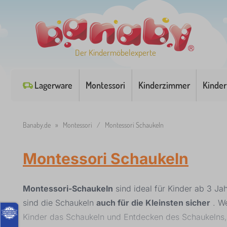
Der Kindermöbelexperte
Lagerware
Montessori
Kinderzimmer
Kinder
Banaby.de
»
Montessori
/
Montessori Schaukeln
Montessori Schaukeln
Montessori-Schaukeln
sind ideal für Kinder ab 3 Ja
sind die Schaukeln
auch für die Kleinsten sicher
. We
Kinder das Schaukeln und Entdecken des Schaukelns,