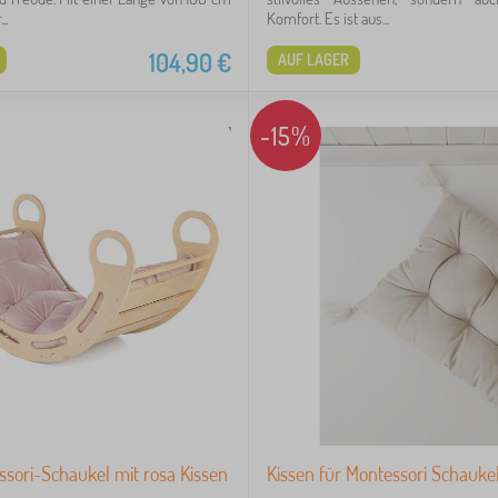
..
Komfort. Es ist aus...
104,90
€
AUF LAGER
-15%
sori-Schaukel mit rosa Kissen
Kissen für Montessori Schaukel