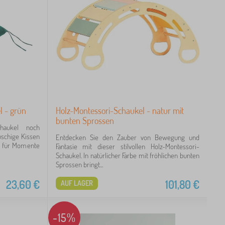
l - grün
Holz-Montessori-Schaukel - natur mit
bunten Sprossen
haukel noch
auschige Kissen
Entdecken Sie den Zauber von Bewegung und
t für Momente
Fantasie mit dieser stilvollen Holz-Montessori-
Schaukel. In natürlicher Farbe mit fröhlichen bunten
Sprossen bringt...
23,60
€
101,80
€
AUF LAGER
-15%