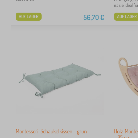
ist sie ideal für.
56,70
€
AUF LAGER
AUF LAGER
Montessori-Schaukelkissen - grün
Holz-Montes
- 85 cm