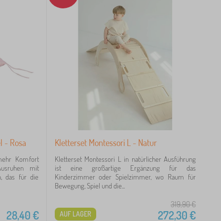
l - Rosa
Kletterset Montessori L - Natur
mehr Komfort
Kletterset Montessori L in natürlicher Ausführung
Ausruhen mit
ist eine großartige Ergänzung für das
, das für die
Kinderzimmer oder Spielzimmer, wo Raum für
Bewegung, Spiel und die...
319,90
€
28,40
€
272,30
€
AUF LAGER