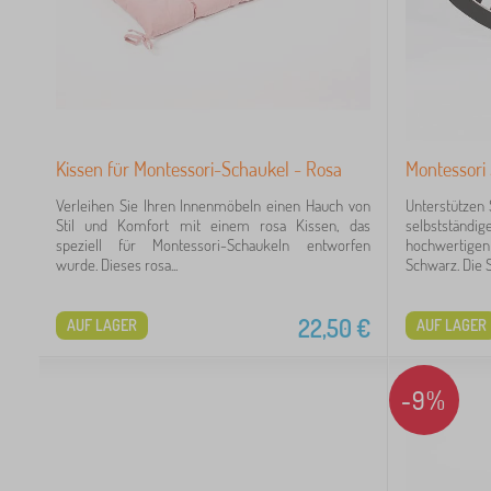
1
Kissen für Montessori-Schaukel - Rosa
Montessori
31
Verleihen Sie Ihren Innenmöbeln einen Hauch von
Unterstützen 
21
Stil und Komfort mit einem rosa Kissen, das
selbstständ
speziell für Montessori-Schaukeln entworfen
hochwertigen
wurde. Dieses rosa...
Schwarz. Die S
22,50
€
 €
AUF LAGER
AUF LAGER
-9%