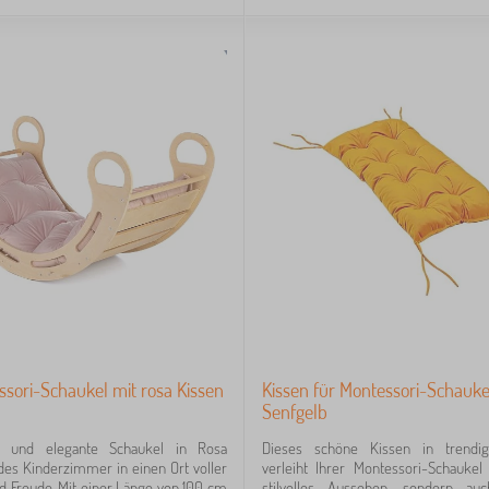
sori-Schaukel mit rosa Kissen
Kissen für Montessori-Schauke
Senfgelb
he und elegante Schaukel in Rosa
Dieses schöne Kissen in trendi
des Kinderzimmer in einen Ort voller
verleiht Ihrer Montessori-Schaukel
 Freude. Mit einer Länge von 100 cm
stilvolles Aussehen, sondern au