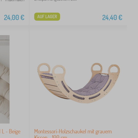
24,00
€
24,40
€
AUF LAGER
 L - Beige
Montessori-Holzschaukel mit grauem
Kissen - 100 cm