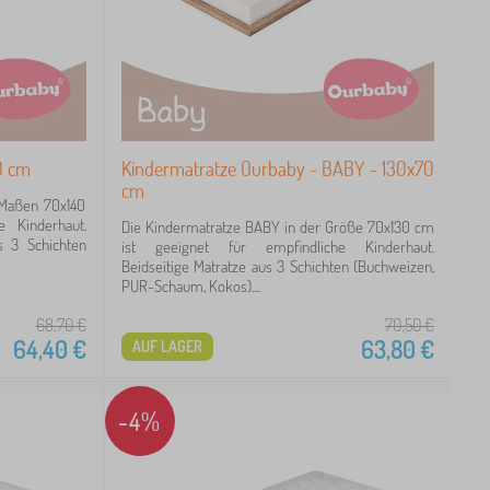
0 cm
Kindermatratze Ourbaby - BABY - 130x70
cm
 Maßen 70x140
e Kinderhaut.
Die Kindermatratze BABY in der Größe 70x130 cm
s 3 Schichten
ist geeignet für empfindliche Kinderhaut.
Beidseitige Matratze aus 3 Schichten (Buchweizen,
PUR-Schaum, Kokos)....
68,70
€
70,50
€
64,40
€
63,80
€
AUF LAGER
-4%