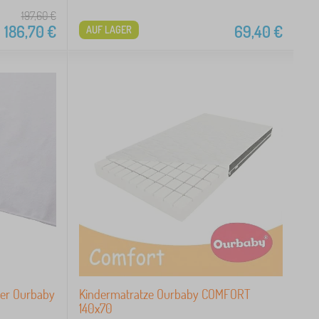
197,60
€
186,70
€
69,40
€
AUF LAGER
ner Ourbaby
Kindermatratze Ourbaby COMFORT
140x70