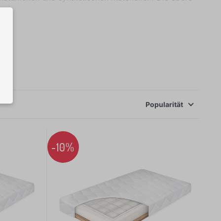
öchten Sie die Babybettmatratze vor Nässe oder
Popularität
-10%