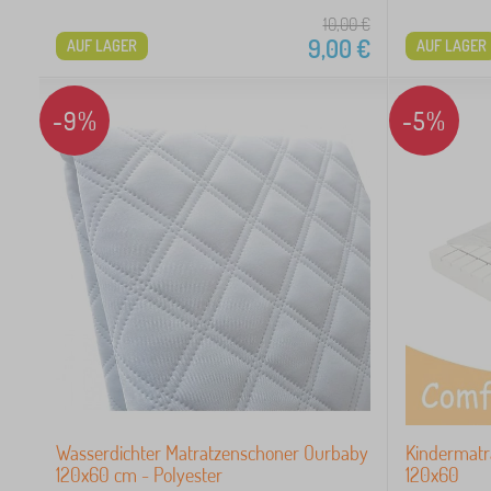
0
10,00
€
9,00
€
AUF LAGER
AUF LAGER
 €
-9%
-5%
Wasserdichter Matratzenschoner Ourbaby
Kindermat
120x60 cm - Polyester
120x60