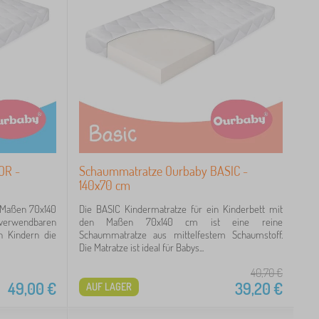
OR -
Schaummatratze Ourbaby BASIC -
140x70 cm
 Maßen 70x140
Die BASIC Kindermatratze für ein Kinderbett mit
erwendbaren
den Maßen 70x140 cm ist eine reine
n Kindern die
Schaummatratze aus mittelfestem Schaumstoff.
Die Matratze ist ideal für Babys...
40,70
€
49,00
€
39,20
€
AUF LAGER