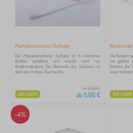
0
11
10
10
Matratzenschoner Ourbaby
Kindermatr
Der Matratzenschoner Ourbaby ist in mehreren
Die Kinderma
9
Größen erhältlich und schützt nicht nur
cm gehört zu
Kindermatratzen. Die Oberseite des Schoners ist
Kindern die 
7
dank des Frottee-Baumwolls...
einer festeren 
6
ab 12,30
€
ab
11,00
€
AUF LAGER
AUF LAGER
-4%
9