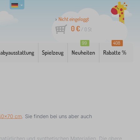
Nicht eingeloggt
0 €
/
0
St
99
408
abyausstattung
Spielzeug
Neuheiten
Rabatte %
40x70 cm
. Sie finden bei uns aber auch
atürlichen und synthetischen Materialien. Die obere