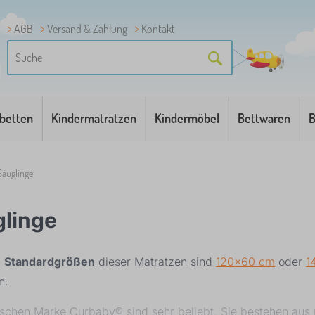
AGB
Versand & Zahlung
Kontakt
betten
Kindermatratzen
Kindermöbel
Bettwaren
B
Säuglinge
glinge
.
Standardgrößen
dieser Matratzen sind
120x60 cm
oder
1
n.
ischen Marke Ourbaby® sind sehr beliebt. Sie bestehen aus n