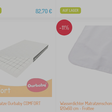
82,70
€
AUF LAGER
-11%
ratze Ourbaby COMFORT
Wasserdichter Matratzenscho
120x60 cm - Frottee