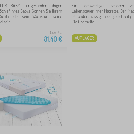
FORT BABY – für gesunden, ruhigen
Ein hochwertiger Schoner ver
Schlaf Ihres Babys Gönnen Sie Ihrem
Lebensdauer Ihrer Matratze. Der Ma
Schlaf, der sein Wachstum, seine
ist undurchlässig, aber gleichzeitig
 sein...
Die Oberseite...
85,90
€
81,40
€
AUF LAGER