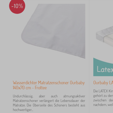
-10%
1
1
10
1
0
Wasserdichter Matratzenschoner Ourbaby
Ourbaby LA
140x70 cm - Frottee
Die LATEX Ki
gehört zu den
Undurchlässig, aber auch atmungsaktiver
zwischen de
Matratzenschoner verlängert die Lebensdauer der
nachdem, welc
5
Matratze. Die Oberseite des Schoners besteht aus
hochwertiger...