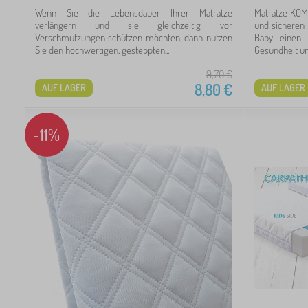
Wenn Sie die Lebensdauer Ihrer Matratze
Matratze KOM
verlängern und sie gleichzeitig vor
und sicheren 
Verschmutzungen schützen möchten, dann nutzen
Baby einen 
Sie den hochwertigen, gesteppten...
Gesundheit und
9,70
€
8,80
€
AUF LAGER
AUF LAGER
-11%