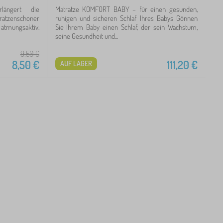
längert die
Matratze KOMFORT BABY – für einen gesunden,
tratzenschoner
ruhigen und sicheren Schlaf Ihres Babys Gönnen
 atmungsaktiv.
Sie Ihrem Baby einen Schlaf, der sein Wachstum,
seine Gesundheit und...
9,50
€
8,50
€
111,20
€
AUF LAGER