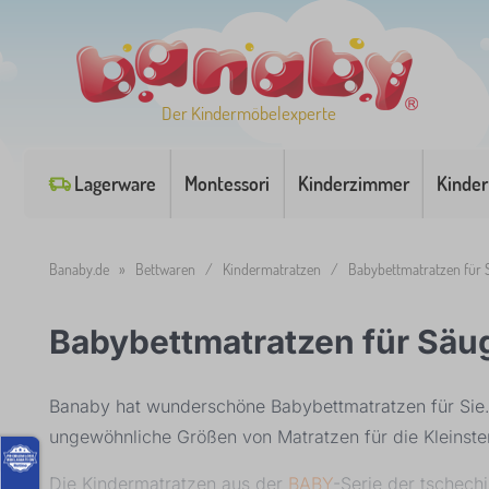
Der Kindermöbelexperte
Lagerware
Montessori
Kinderzimmer
Kinder
Banaby.de
»
Bettwaren
/
Kindermatratzen
/
Babybettmatratzen für 
Babybettmatratzen für Säu
Banaby hat wunderschöne Babybettmatratzen für Sie
ungewöhnliche Größen von Matratzen für die Kleinste
Die Kindermatratzen aus der
BABY
-Serie der tschech