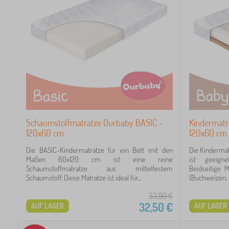
1
1
0
0
0
Schaumstoffmatratze Ourbaby BASIC -
Kindermatr
120x60 cm
120x60 cm
Die BASIC-Kindermatratze für ein Bett mit den
Die Kinderma
4
Maßen 60x120 cm ist eine reine
ist geeigne
Schaumstoffmatratze aus mittelfestem
Beidseitige 
3
Schaumstoff. Diese Matratze ist ideal für...
(Buchweizen, 
33,90
€
1
32,50
€
AUF LAGER
AUF LAGER
1