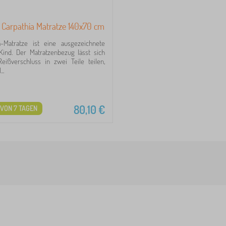
Carpathia Matratze 140x70 cm
a-Matratze ist eine ausgezeichnete
Kind. Der Matratzenbezug lässt sich
eißverschluss in zwei Teile teilen,
..
80,10
€
VON 7 TAGEN