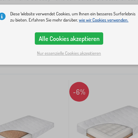
nd die untere besteht aus einer Kokosfasermatte.
Diese Website verwendet Cookies, um Ihnen ein besseres Surferlebnis
zu bieten. Erfahren Sie mehr darüber,
wie wir Cookies verwenden.
t suchen, wählen Sie z. B. die Serie
BASIC
von Ourbaby®. M
Typ
Maße
Höhe
Belastbarkeit
Härtegrad
+ Mehr...
4
6
ratzenschoner oder ein wasserdichtes Spannbettlaken.
Alle Cookies akzeptieren
×
×
40 cm
LÖSCHEN
Nur essenzielle Cookies akzeptieren
-6%