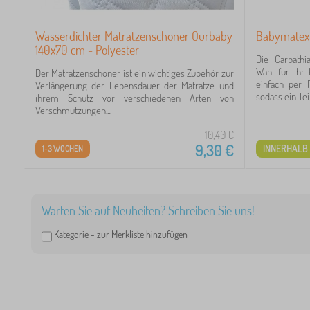
Wasserdichter Matratzenschoner Ourbaby
Babymatex 
140x70 cm - Polyester
Die Carpathi
Wahl für Ihr 
Der Matratzenschoner ist ein wichtiges Zubehör zur
einfach per R
Verlängerung der Lebensdauer der Matratze und
sodass ein Teil.
ihrem Schutz vor verschiedenen Arten von
Verschmutzungen....
10,40
€
9,30
€
INNERHALB 
1-3 WOCHEN
Warten Sie auf Neuheiten? Schreiben Sie uns!
Kategorie -
zur Merkliste hinzufügen