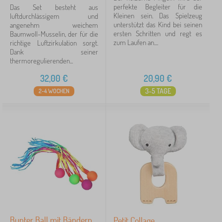
perfekte Begleiter für die
Das Set besteht aus
Kleinen sein. Das Spielzeug
luftdurchlässigem und
unterstützt das Kind bei seinen
angenehm weichem
ersten Schritten und regt es
Baumwoll-Musselin, der für die
zum Laufen an....
richtige Luftzirkulation sorgt.
Dank seiner
thermoregulierenden...
32,00
€
20,90
€
3-5 TAGE
2-4 WOCHEN
Bunter Ball mit Bändern
Petit Collage