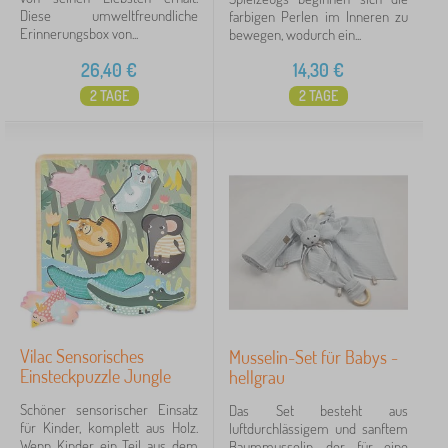
Diese umweltfreundliche
farbigen Perlen im Inneren zu
Erinnerungsbox von...
bewegen, wodurch ein...
26,40
€
14,30
€
2 TAGE
2 TAGE
Vilac Sensorisches
Musselin-Set für Babys -
Einsteckpuzzle Jungle
hellgrau
Schöner sensorischer Einsatz
Das Set besteht aus
für Kinder, komplett aus Holz.
luftdurchlässigem und sanftem
Wenn Kinder ein Teil aus dem
Baummusselin, der für eine