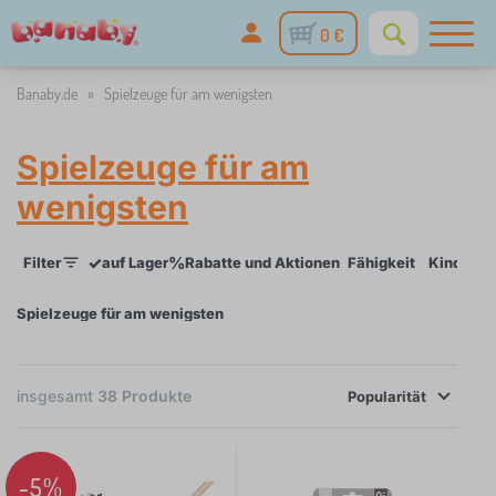
0 €
Banaby.de
»
Spielzeuge für am wenigsten
Spielzeuge für am
wenigsten
✓
%
Filter
auf Lager
Rabatte und Aktionen
Fähigkeit
Kindesal
Spielzeuge für am wenigsten
×
FILTER
insgesamt
38
Produkte
Popularität
Fähigkeit
-5%
motorische fähigkeiten
13