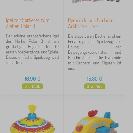
Igel mit Sortierer zum
Pyramide aus Bechern
Ziehen Polar B
Arktische Tiere
Der schöne orangefarbene Igel
Die stapelbaren Becher sind ein
der Marke Polar B ist ein
hervorragendes Spielzeug zur
großartiger Begleiter für die
Übung der
ersten Spaziergänge und Spiele.
Bewegungskoordination und
Dieses einfache Spielzeug wird
Geschicklichkeit. Die Pyramide
sicherlich...
mit Bechern und Figuren ist
ein...
16,90
€
15,80
€
3-5 TAGE
3-5 TAGE