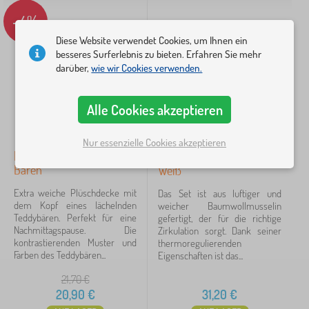
Suche innerhalb des filters
-4%
Verfügbarkeit
Diese Website verwendet Cookies, um Ihnen ein
besseres Surferlebnis zu bieten. Erfahren Sie mehr
Angebotsart
darüber,
wie wir Cookies verwenden.
Tags
Alle Cookies akzeptieren
Nur essenzielle Cookies akzeptieren
Löschen
FILTERN
Petit Collage Schläfrige
Musselin-Set für Babys -
Bären
Weiß
Extra weiche Plüschdecke mit
Das Set ist aus luftiger und
dem Kopf eines lächelnden
weicher Baumwollmusselin
Teddybären. Perfekt für eine
gefertigt, der für die richtige
Nachmittagspause. Die
Zirkulation sorgt. Dank seiner
kontrastierenden Muster und
thermoregulierenden
Farben des Teddybären...
Eigenschaften ist das...
21,70
€
20,90
€
31,20
€