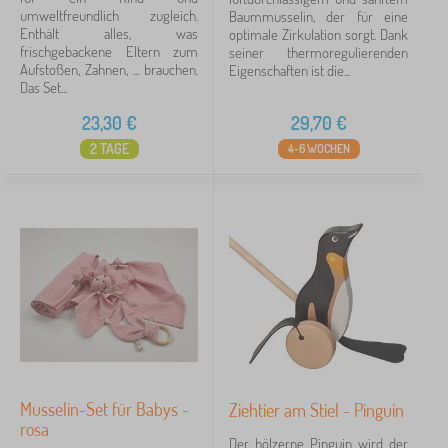
umweltfreundlich zugleich.
Baummusselin, der für eine
Enthält alles, was
optimale Zirkulation sorgt. Dank
frischgebackene Eltern zum
seiner thermoregulierenden
Aufstoßen, Zahnen, ... brauchen.
Eigenschaften ist die...
Das Set...
23,30
€
29,70
€
2 TAGE
4-6 WOCHEN
Musselin-Set für Babys -
Ziehtier am Stiel - Pinguin
rosa
Der hölzerne Pinguin wird der