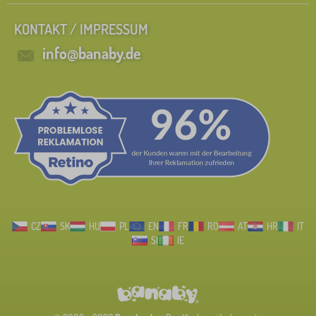
KONTAKT / IMPRESSUM
info@banaby.de
CZ
SK
HU
PL
EN
FR
RO
AT
HR
IT
SI
IE