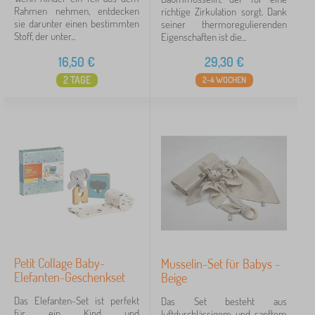
Rahmen nehmen, entdecken
richtige Zirkulation sorgt. Dank
sie darunter einen bestimmten
seiner thermoregulierenden
Stoff, der unter...
Eigenschaften ist die...
16,50
€
29,30
€
2 TAGE
2-4 WOCHEN
Petit Collage Baby-
Musselin-Set für Babys -
Elefanten-Geschenkset
Beige
Das Elefanten-Set ist perfekt
Das Set besteht aus
für ein Kind und
luftdurchlässigem und sanftem