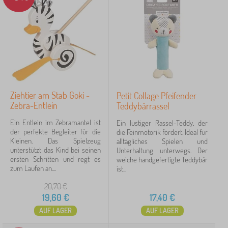
sensorisch wahrnehmung
13
Kindesalter
für baby
13
Ziehtier am Stab Goki -
Petit Collage Pfeifender
0-12 Lebensmonat
12
Zebra-Entlein
Teddybärrassel
6-18 Lebensmonat
1
Ein Entlein im Zebramantel ist
Ein lustiger Rassel-Teddy, der
der perfekte Begleiter für die
die Feinmotorik fördert. Ideal für
Kleinen. Das Spielzeug
alltägliches Spielen und
Preis
unterstützt das Kind bei seinen
Unterhaltung unterwegs. Der
ersten Schritten und regt es
weiche handgefertigte Teddybär
2 €
42 €
zum Laufen an....
ist...
20,70
€
19,60
€
17,40
€
Filtern
AUF LAGER
AUF LAGER