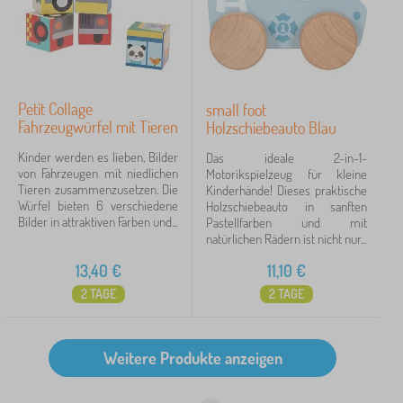
Petit Collage
small foot
Fahrzeugwürfel mit Tieren
Holzschiebeauto Blau
Kinder werden es lieben, Bilder
Das ideale 2-in-1-
von Fahrzeugen mit niedlichen
Motorikspielzeug für kleine
Tieren zusammenzusetzen. Die
Kinderhände! Dieses praktische
Würfel bieten 6 verschiedene
Holzschiebeauto in sanften
Bilder in attraktiven Farben und...
Pastellfarben und mit
natürlichen Rädern ist nicht nur...
13,40
€
11,10
€
2 TAGE
2 TAGE