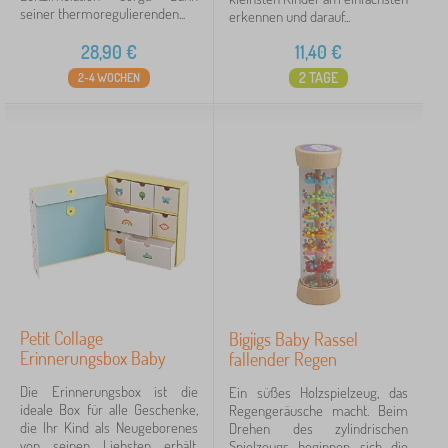
seiner thermoregulierenden...
erkennen und darauf...
28,90
€
11,40
€
2 TAGE
2-4 WOCHEN
Petit Collage
Bigjigs Baby Rassel
Erinnerungsbox Baby
fallender Regen
Die Erinnerungsbox ist die
Ein süßes Holzspielzeug, das
ideale Box für alle Geschenke,
Regengeräusche macht. Beim
die Ihr Kind als Neugeborenes
Drehen des zylindrischen
von seinen Liebsten erhält.
Spielzeugs beginnen sich die