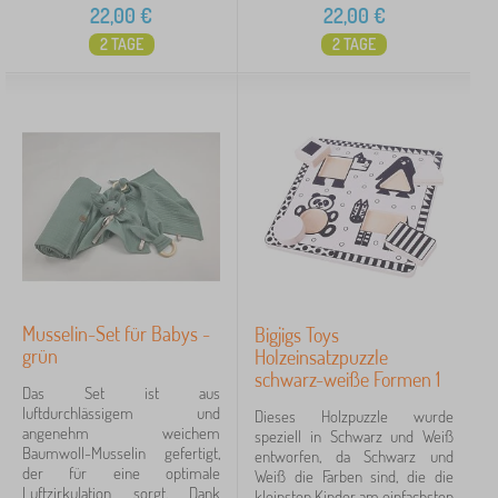
22,00
€
22,00
€
2 TAGE
2 TAGE
Musselin-Set für Babys -
Bigjigs Toys
grün
Holzeinsatzpuzzle
schwarz-weiße Formen 1
Das Set ist aus
luftdurchlässigem und
Dieses Holzpuzzle wurde
angenehm weichem
speziell in Schwarz und Weiß
Baumwoll-Musselin gefertigt,
entworfen, da Schwarz und
der für eine optimale
Weiß die Farben sind, die die
Luftzirkulation sorgt. Dank
kleinsten Kinder am einfachsten