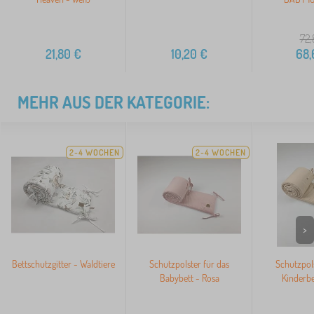
72,
21,80
€
10,20
€
68,
MEHR AUS DER KATEGORIE:
2-4 WOCHEN
2-4 WOCHEN
>
Bettschutzgitter - Waldtiere
Schutzpolster für das
Schutzpols
Babybett - Rosa
Kinderbe