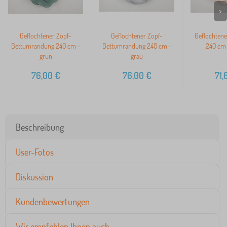
>
Geflochtener Zopf-
Geflochtener Zopf-
Geflochtene
Bettumrandung 240 cm -
Bettumrandung 240 cm -
240 cm 
grün
grau
76,00
€
76,00
€
71,
Beschreibung
User-Fotos
Diskussion
Kundenbewertungen
Wir empfehlen Ihnen auch