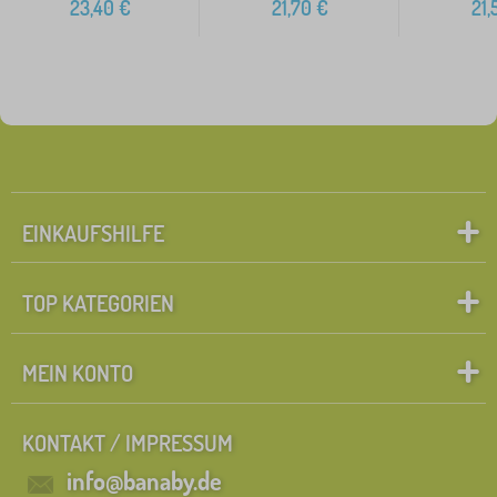
23,40
€
21,70
€
21,
EINKAUFSHILFE
TOP KATEGORIEN
MEIN KONTO
KONTAKT / IMPRESSUM
info@banaby.de