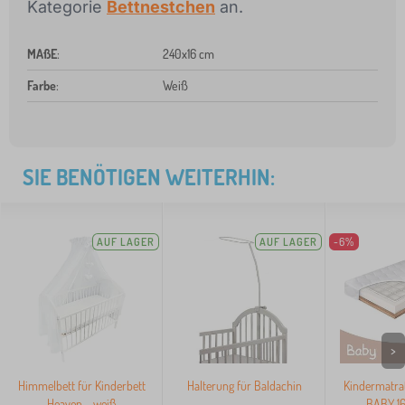
Kategorie
Bettnestchen
an.
MAßE
:
240x16 cm
Farbe
:
Weiß
SIE BENÖTIGEN WEITERHIN:
AUF LAGER
AUF LAGER
-6%
>
Himmelbett für Kinderbett
Halterung für Baldachin
Kindermatra
Heaven - weiß
BABY 1