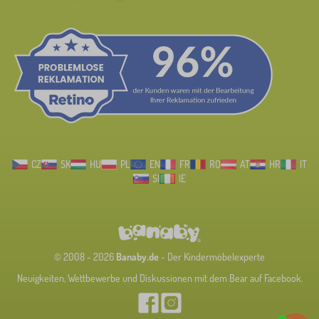
CZ
SK
HU
PL
EN
FR
RO
AT
HR
IT
SI
IE
© 2008 - 2026
Banaby.de
- Der Kindermöbelexperte
Neuigkeiten, Wettbewerbe und Diskussionen mit dem Bear auf Facebook.