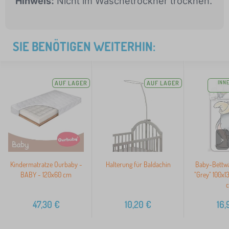
Hinweis:
Nicht im Wäschetrockner trocknen.
SIE BENÖTIGEN WEITERHIN:
AUF LAGER
AUF LAGER
INN
>
Kindermatratze Ourbaby -
Halterung für Baldachin
Baby-Bettw
BABY - 120x60 cm
"Grey" 100x1
47,30
€
10,20
€
16,