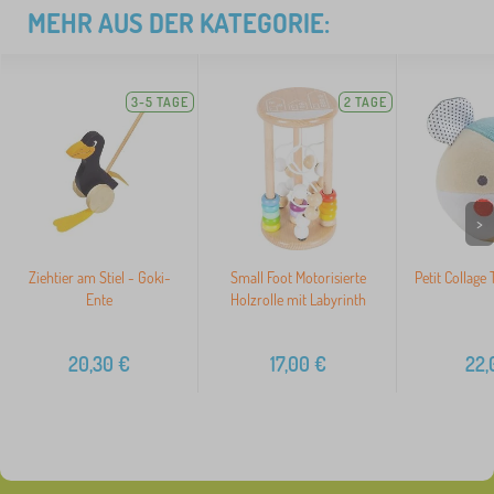
MEHR AUS DER KATEGORIE:
3-5 TAGE
2 TAGE
>
Ziehtier am Stiel - Goki-
Small Foot Motorisierte
Petit Collage
Ente
Holzrolle mit Labyrinth
20,30
€
17,00
€
22,