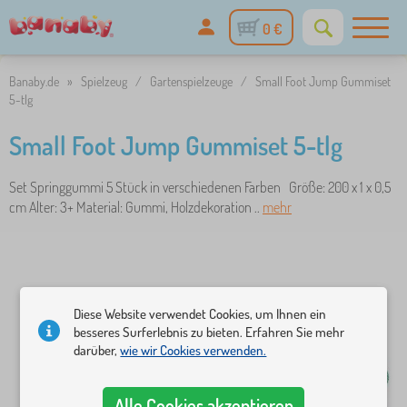
0 €
Banaby.de
»
Spielzeug
/
Gartenspielzeuge
/
Small Foot Jump Gummiset
5-tlg
Small Foot Jump Gummiset 5-tlg
Set Springgummi 5 Stück in verschiedenen Farben Größe: 200 x 1 x 0,5
cm Alter: 3+ Material: Gummi, Holzdekoration ..
mehr
Diese Website verwendet Cookies, um Ihnen ein
besseres Surferlebnis zu bieten. Erfahren Sie mehr
darüber,
wie wir Cookies verwenden.
Alle Cookies akzeptieren