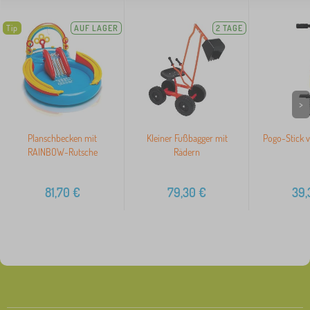
Tip
AUF LAGER
2 TAGE
>
Planschbecken mit
Kleiner Fußbagger mit
Pogo-Stick v
RAINBOW-Rutsche
Rädern
81,70
€
79,30
€
39,