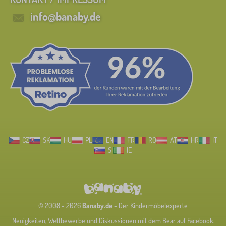
info@banaby.de
CZ
SK
HU
PL
EN
FR
RO
AT
HR
IT
SI
IE
© 2008 - 2026
Banaby.de
- Der Kindermöbelexperte
Neuigkeiten, Wettbewerbe und Diskussionen mit dem Bear auf Facebook.