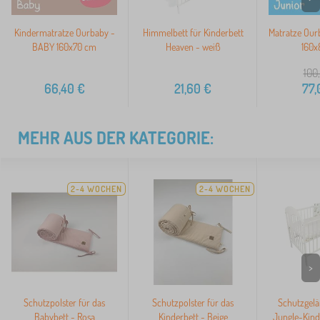
Kindermatratze Ourbaby -
Himmelbett für Kinderbett
Matratze Our
BABY 160x70 cm
Heaven - weiß
160x
100
66,40
€
21,60
€
77,
MEHR AUS DER KATEGORIE:
2-4 WOCHEN
2-4 WOCHEN
>
Schutzpolster für das
Schutzpolster für das
Schutzgelä
Babybett - Rosa
Kinderbett - Beige
Jungle-Kind