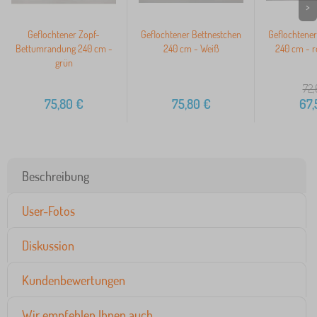
>
Geflochtener Zopf-
Geflochtener Bettnestchen
Geflochtener
Bettumrandung 240 cm -
240 cm - Weiß
240 cm - r
grün
72,
75,80
€
75,80
€
67,
Beschreibung
User-Fotos
Diskussion
Kundenbewertungen
Wir empfehlen Ihnen auch