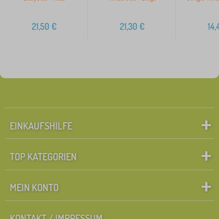
21,50
€
21,30
€
14,
EINKAUFSHILFE
TOP KATEGORIEN
MEIN KONTO
KONTAKT / IMPRESSUM