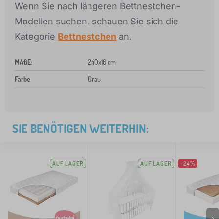
Wenn Sie nach längeren Bettnestchen-
Modellen suchen, schauen Sie sich die
Kategorie
Bettnestchen
an.
MAßE
:
240x16 cm
Farbe
:
Grau
SIE BENÖTIGEN WEITERHIN:
AUF LAGER
AUF LAGER
-24%
>