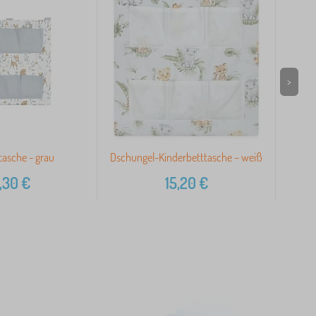
>
tasche - grau
Dschungel-Kinderbetttasche – weiß
,30
€
15,20
€