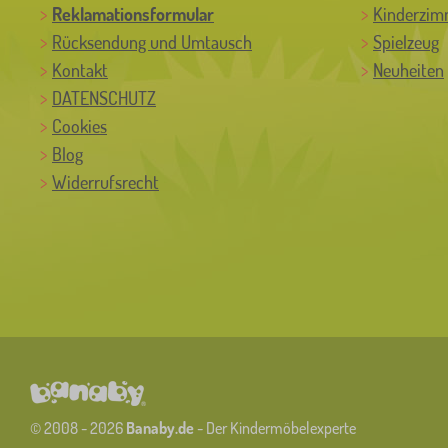
Reklamationsformular
Kinderzim
Rücksendung und Umtausch
Spielzeug
Kontakt
Neuheiten
DATENSCHUTZ
Cookies
Blog
Widerrufsrecht
© 2008 - 2026
Banaby.de
- Der Kindermöbelexperte