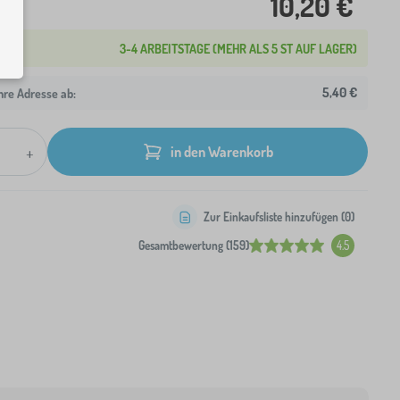
10,20 €
3-4 ARBEITSTAGE (MEHR ALS 5 ST AUF LAGER)
5,40 €
hre Adresse ab:
+
in den Warenkorb
Zur Einkaufsliste hinzufügen (
0
)
Gesamtbewertung (159)
4.5