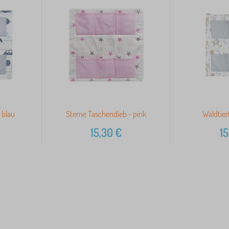
 blau
Sterne Taschendieb - pink
Waldtier
15,30
€
15