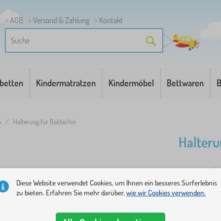
AGB
Versand & Zahlung
Kontakt
betten
Kindermatratzen
Kindermöbel
Bettwaren
B
n
/
Halterung für Baldachin
Halteru
Universelle
Diese Website verwendet Cookies, um Ihnen ein besseres Surferlebnis
Halterungen
zu bieten. Erfahren Sie mehr darüber,
wie wir Cookies verwenden.