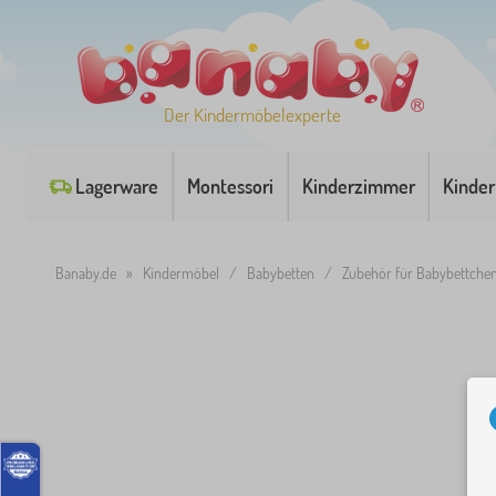
Der Kindermöbelexperte
Lagerware
Montessori
Kinderzimmer
Kinder
Banaby.de
»
Kindermöbel
/
Babybetten
/
Zubehör für Babybettche