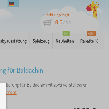
Nicht eingeloggt
0 €
/
0
St
99
409
abyausstattung
Spielzeug
Neuheiten
Rabatte %
ng für Baldachin
 Halterung für Baldachin mit zwei verstellbaren
. ..
mehr