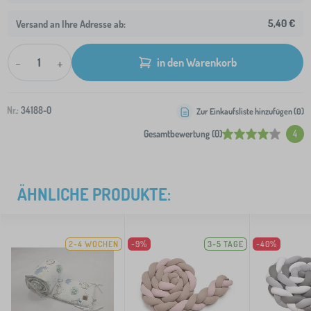
5,40 €
Versand an Ihre Adresse ab:
-
+
in den Warenkorb
Nr.:
34188-0
Zur Einkaufsliste hinzufügen (
0
)
Gesamtbewertung (0)
4
ÄHNLICHE PRODUKTE:
2-4 WOCHEN
-9%
3-5 TAGE
-40%