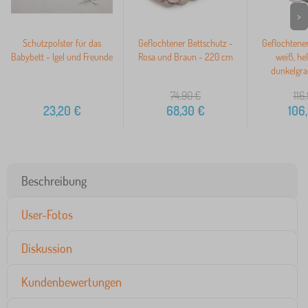
>
Schutzpolster für das
Geflochtener Bettschutz -
Geflochtener
Babybett - Igel und Freunde
Rosa und Braun - 220 cm
weiß, he
dunkelgra
74,90
€
116
23,20
€
68,30
€
106
Beschreibung
User-Fotos
Diskussion
Kundenbewertungen