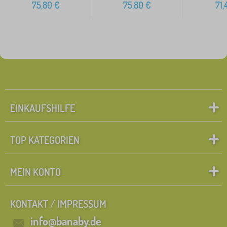
75,80
€
75,80
€
71,
EINKAUFSHILFE
TOP KATEGORIEN
MEIN KONTO
KONTAKT / IMPRESSUM
info@banaby.de