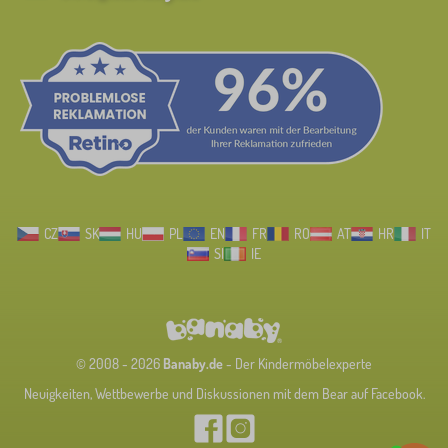
CZ
SK
HU
PL
EN
FR
RO
AT
HR
IT
SI
IE
© 2008 - 2026
Banaby.de
- Der Kindermöbelexperte
Neuigkeiten, Wettbewerbe und Diskussionen mit dem Bear auf Facebook.