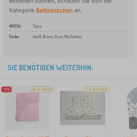
Modellen suchen, schauen Sie sich die
Kategorie
Bettnestchen
an.
MOTIV
:
Tiere
Farbe
:
Weiß, Braun, Grün, Mix Farben
SIE BENÖTIGEN WEITERHIN:
-11%
IN 14 TAGEN
2-4 WOCHEN
>