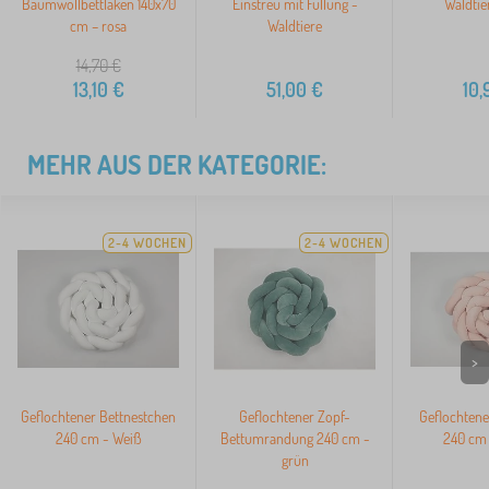
Baumwollbettlaken 140x70
Einstreu mit Füllung -
Waldtie
cm – rosa
Waldtiere
14,70
€
13,10
€
51,00
€
10,
MEHR AUS DER KATEGORIE:
2-4 WOCHEN
2-4 WOCHEN
>
Geflochtener Bettnestchen
Geflochtener Zopf-
Geflochtene
240 cm - Weiß
Bettumrandung 240 cm -
240 cm 
grün