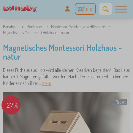
0 €
Banaby.de
»
Montessori
/
Montessori Spielzeuge a Hilfsmittel
/
Magnetisches Montessori Holzhaus - natur
Magnetisches Montessori Holzhaus -
natur
Dieses Falthaus aus Holz wird alle kleinen Kreativen begeistern. Das Haus
kann mit Magneten gefaltet werden. Nach dem Zusammenbau können
Kinder es nach ihrer ..
mehr
Rabatt
-27%