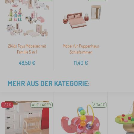
2Kids Toys Möbelset mit
Möbel für Puppenhaus
Familie 5 in 1
Schlafzimmer
48,50
€
11,40
€
MEHR AUS DER KATEGORIE:
-27%
AUF LAGER
2 TAGE