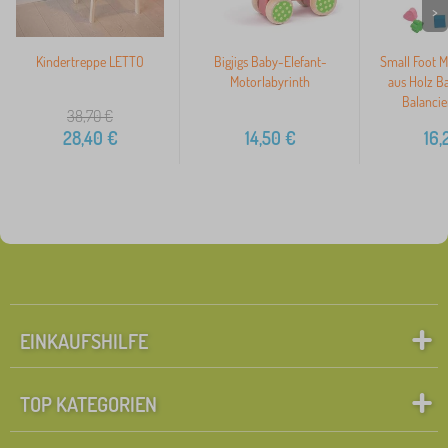
>
Kindertreppe LETTO
Bigjigs Baby-Elefant-
Small Foot M
Motorlabyrinth
aus Holz B
Balancie
38,70
€
28,40
€
14,50
€
16,
EINKAUFSHILFE
TOP KATEGORIEN