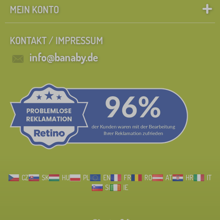
MEIN KONTO
KONTAKT / IMPRESSUM
info@banaby.de
CZ
SK
HU
PL
EN
FR
RO
AT
HR
IT
SI
IE