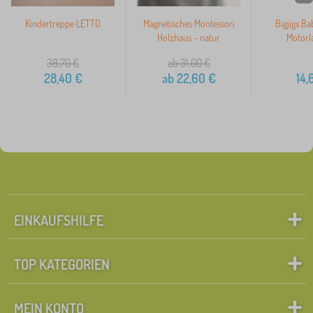
Kindertreppe LETTO
Magnetisches Montessori
Bigjigs Ba
Holzhaus - natur
Motorl
38,70
€
ab 31,00
€
28,40
€
ab
22,60
€
14,
EINKAUFSHILFE
TOP KATEGORIEN
MEIN KONTO