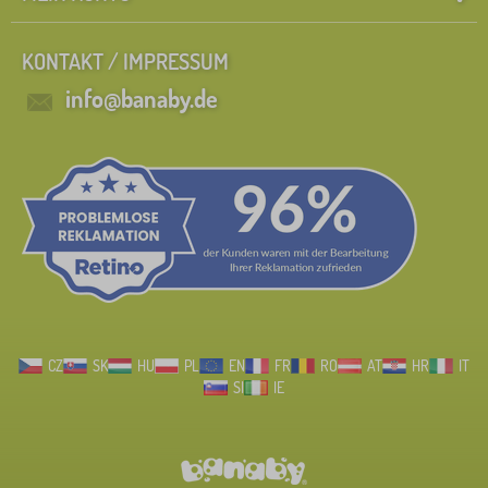
KONTAKT / IMPRESSUM
info@banaby.de
CZ
SK
HU
PL
EN
FR
RO
AT
HR
IT
SI
IE