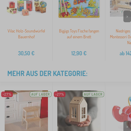
>
Vilac Holz-Soundwürfel
Bigjigs Toys Fische fangen
Niedriges
Bauernhof
auf einem Brett
Montessori O
Na
30,50
€
12,90
€
ab
14
MEHR AUS DER KATEGORIE:
-27%
AUF LAGER
-27%
AUF LAGER
>