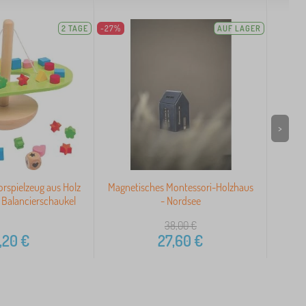
2 TAGE
-27%
AUF LAGER
>
rspielzeug aus Holz
Magnetisches Montessori-Holzhaus
S
 Balancierschaukel
- Nordsee
38,00
€
,20
€
27,60
€