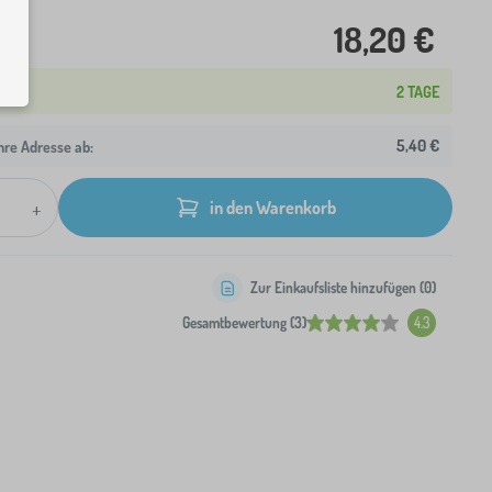
18,20 €
2 TAGE
5,40 €
hre Adresse ab:
+
in den Warenkorb
Zur Einkaufsliste hinzufügen (
0
)
Gesamtbewertung (3)
4.3