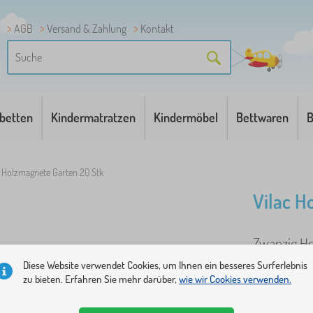
AGB
Versand & Zahlung
Kontakt
betten
Kindermatratzen
Kindermöbel
Bettwaren
B
c Holzmagnete Garten 20 Stk
Vilac H
Zwanzig Ho
eigenen Ge
Diese Website verwendet Cookies, um Ihnen ein besseres Surferlebnis
zu bieten. Erfahren Sie mehr darüber,
wie wir Cookies verwenden.
Stück Magne