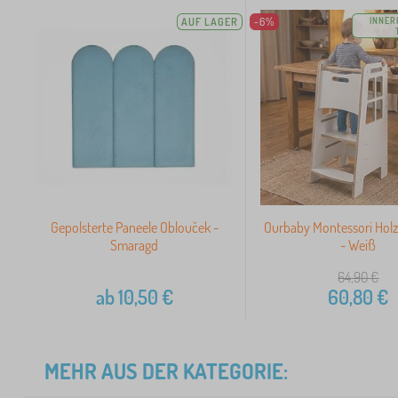
AUF LAGER
-6%
INNER
Gepolsterte Paneele Oblouček -
Ourbaby Montessori Hol
Smaragd
- Weiß
64,90
€
ab
10,50
€
60,80
€
MEHR AUS DER KATEGORIE: