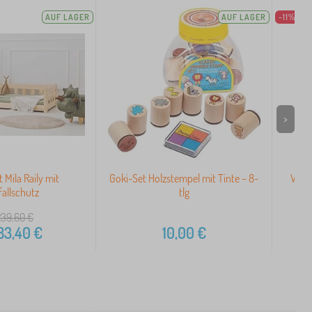
AUF LAGER
AUF LAGER
-11%
>
 Mila Raily mit
Goki-Set Holzstempel mit Tinte – 8-
Wass
allschutz
tlg
Our
239,60
€
83,40
€
10,00
€