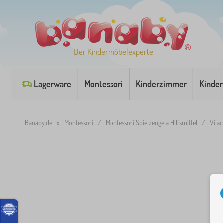
Der Kindermöbelexperte
Lagerware
Montessori
Kinderzimmer
Kinder
Banaby.de
»
Montessori
/
Montessori Spielzeuge a Hilfsmittel
/
Vila