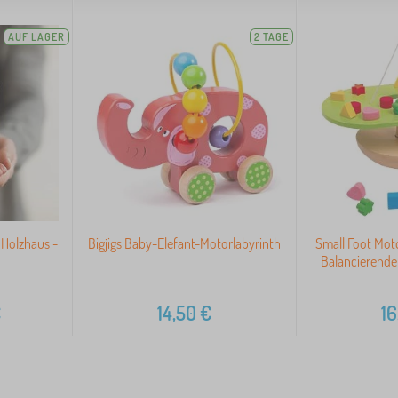
AUF LAGER
2 TAGE
 Holzhaus -
Bigjigs Baby-Elefant-Motorlabyrinth
Small Foot Moto
Balancierende
€
14,50
€
16