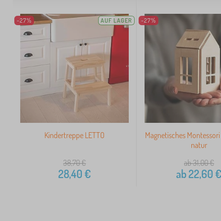
-27%
AUF LAGER
-27%
Kindertreppe LETTO
Magnetisches Montessori
natur
38,70
€
ab 31,00
€
28,40
€
ab
22,60