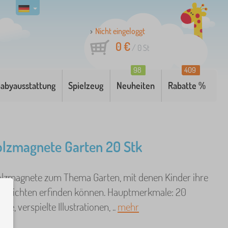
Nicht eingeloggt
0 €
/
0
St
98
409
abyausstattung
Spielzeug
Neuheiten
Rabatte %
olzmagnete Garten 20 Stk
lzmagnete zum Thema Garten, mit denen Kinder ihre
schichten erfinden können. Hauptmerkmale: 20
te, verspielte Illustrationen, ..
mehr