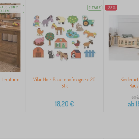
HALB VON 7
2 TAGE
-23%
TAGEN
z-Lernturm
Vilac Holz-Bauernhofmagnete 20
Kinderbett
Stk
Rausf
ab 
18,20
€
ab
1