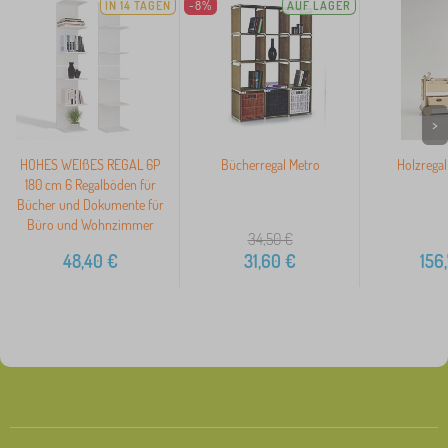
IN 14 TAGEN
-8%
AUF LAGER
>
HOHES WEIßES REGAL 6P
Bücherregal Metro
Holzregal
180 cm 6 Regalböden für
Bücher und Dokumente für
Büro und Wohnzimmer
34,50
€
48,40
€
31,60
€
156