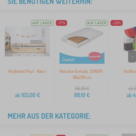
SIE BENÖTIGEN WEITERHIN:
AUF LAGER
-17%
AUF LAGER
-29%
>
Kinderbett Paul - Natur
Matratze Ourbaby JUNIOR -
Stoffb
90x200 cm
118,30
€
ab 5
ab
103,00
€
98,10
€
ab
4
MEHR AUS DER KATEGORIE: