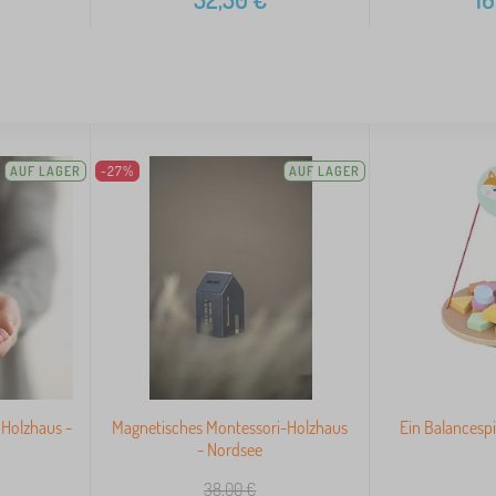
AUF LAGER
-27%
AUF LAGER
 Holzhaus -
Magnetisches Montessori-Holzhaus
Ein Balancespi
- Nordsee
38,00
€