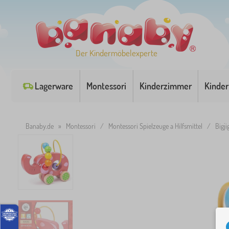
Der Kindermöbelexperte
Lagerware
Montessori
Kinderzimmer
Kinder
Banaby.de
»
Montessori
/
Montessori Spielzeuge a Hilfsmittel
/
Bigj