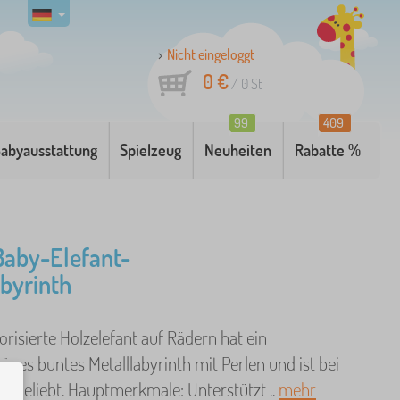
Nicht eingeloggt
0 €
/
0
St
99
409
abyausstattung
Spielzeug
Neuheiten
Rabatte %
 Baby-Elefant-
byrinth
risierte Holzelefant auf Rädern hat ein
nes buntes Metalllabyrinth mit Perlen und ist bei
r beliebt. Hauptmerkmale: Unterstützt ..
mehr