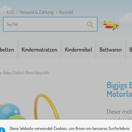
AGB
Versand & Zahlung
Kontakt
betten
Kindermatratzen
Kindermöbel
Bettwaren
B
igs Baby-Elefant-Motorlabyrinth
Bigjigs
Motorla
Dieser moto
wunderschö
Kindern seh
Diese Website verwendet Cookies, um Ihnen ein besseres Surferlebnis