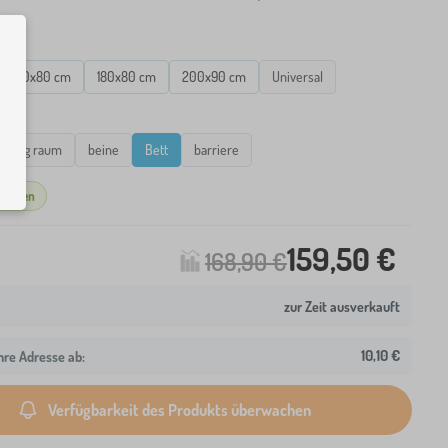
160x80 cm
180x80 cm
200x90 cm
Universal
g
gerung raum
beine
Bett
barriere
nzeigen
159,50 €
168,90 €
zur Zeit ausverkauft
10,10 €
hre Adresse ab:
Verfügbarkeit des Produkts überwachen