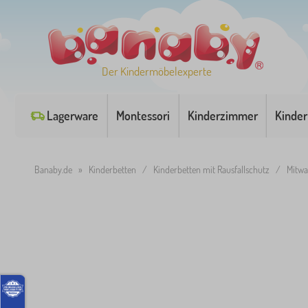
Der Kindermöbelexperte
Lagerware
Montessori
Kinderzimmer
Kinder
Banaby.de
»
Kinderbetten
/
Kinderbetten mit Rausfallschutz
/
Mitwa