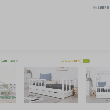
Nr.:
35667-0
AUF LAGER
4-6 WOCHEN
Tip