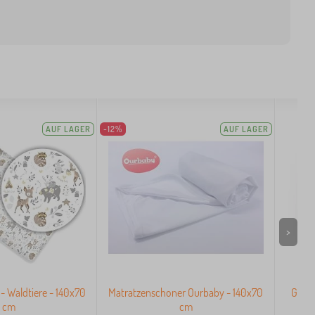
AUF LAGER
-12%
AUF LAGER
>
- Waldtiere - 140x70
Matratzenschoner Ourbaby - 140x70
Gepol
cm
cm