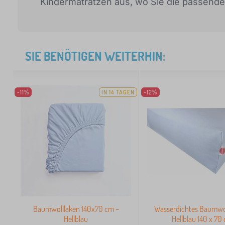
Kindermatratzen aus, wo Sie die passend
SIE BENÖTIGEN WEITERHIN:
-11%
IN 14 TAGEN
-12%
Baumwolllaken 140x70 cm –
Wasserdichtes Baumwol
Hellblau
Hellblau 140 x 70