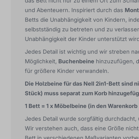
das Bett nicht nur zu einem Ort zum Sch
und Abenteuern. Inspiriert durch das
Mont
Betts die Unabhängigkeit von Kindern, ind
selbstständig zu betreten und zu verlasse
Unabhängigkeit der Kinder unterstützt wird
Jedes Detail ist wichtig und wir streben na
Möglichkeit,
Buchenbeine
hinzuzufügen, die
für größere Kinder verwandeln.
Die Holzbeine für das Nell 2in1-Bett sind n
Stück) muss separat zum Korb hinzugefüg
1 Bett = 1 x Möbelbeine (in den Warenkorb
Jedes Detail wurde sorgfältig durchdacht
Wir verstehen auch, dass eine Größe nicht 
Bett in verschiedenen Maßvarianten vorber