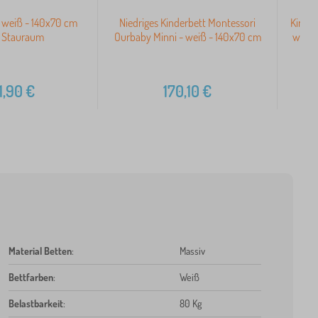
 weiß - 140x70 cm
Niedriges Kinderbett Montessori
Kinder
+ Stauraum
Ourbaby Minni - weiß - 140x70 cm
weiß 
1,90
€
170,10
€
Material Betten
:
Massiv
Bettfarben
:
Weiß
Belastbarkeit
:
80 Kg