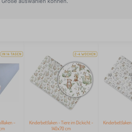
e Größe auswählen können.
IN 14 TAGEN
2-4 WOCHEN
llaken –
Kinderbettlaken - Tiere im Dickicht -
Kinderbettlaken 
 cm
140x70 cm