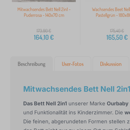
Mitwachsendes Bett Nell 2in1 -
Wachsendes Beet Nell 
Puderrosa - 140x70 cm
Pastellgrün - 180x
173,90
€
175,40
€
164,10
€
165,50
€
Beschreibung
User-Fotos
Diskussion
Mitwachsendes Bett Nell 2in1
Das Bett Nell 2in1
unserer Marke
Ourbaby
und Funktionalität ins Kinderzimmer. Die
w
Die feinen, abgerundeten Formen stellen 