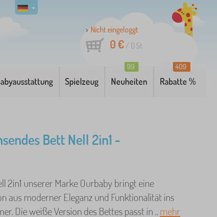
Nicht eingeloggt
0 €
/
0
St
99
409
abyausstattung
Spielzeug
Neuheiten
Rabatte %
sendes Bett Nell 2in1 -
ll 2in1 unserer Marke Ourbaby bringt eine
n aus moderner Eleganz und Funktionalität ins
r. Die weiße Version des Bettes passt in ..
mehr