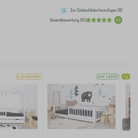
Zur Einkaufsliste hinzufügen (
0
)
Gesamtbewertung (15)
4.5
4-6 WOCHEN
AUF LAGER
Tip
>