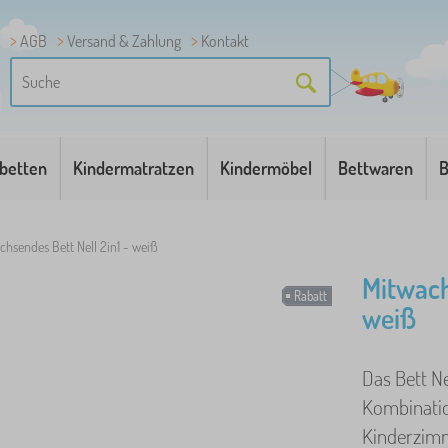
AGB
Versand & Zahlung
Kontakt
betten
Kindermatratzen
Kindermöbel
Bettwaren
B
chsendes Bett Nell 2in1 - weiß
Mitwach
Rabatt
weiß
Das Bett Ne
Kombinatio
Kinderzimme