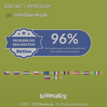
KONTAKT / IMPRESSUM
info@banaby.de
CZ
SK
HU
PL
EN
FR
RO
AT
HR
IT
SI
IE
© 2008 - 2026
Banaby.de
- Der Kindermöbelexperte