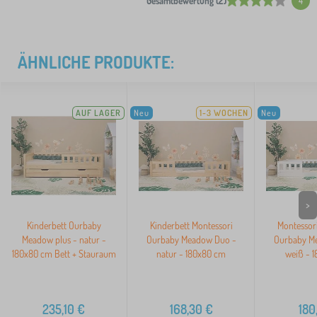
Gesamtbewertung (2)
4
ÄHNLICHE PRODUKTE:
AUF LAGER
Neu
1-3 WOCHEN
Neu
>
Kinderbett Ourbaby
Kinderbett Montessori
Montessori
Meadow plus - natur -
Ourbaby Meadow Duo -
Ourbaby M
180x80 cm Bett + Stauraum
natur - 180x80 cm
weiß - 
235,10
€
168,30
€
180