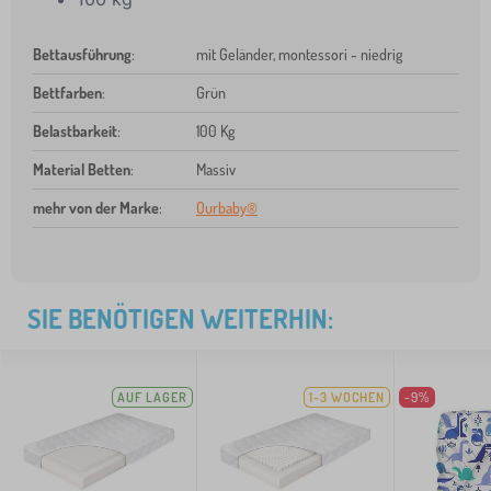
Bettausführung
:
mit Geländer, montessori - niedrig
Bettfarben
:
Grün
Belastbarkeit
:
100 Kg
Material Betten
:
Massiv
mehr von der Marke
:
Ourbaby®
SIE BENÖTIGEN WEITERHIN:
AUF LAGER
1-3 WOCHEN
-9%