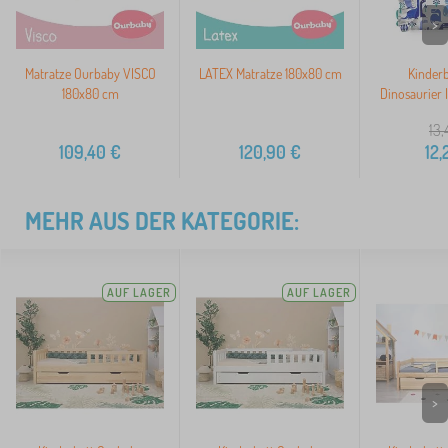
>
Matratze Ourbaby VISCO
LATEX Matratze 180x80 cm
Kinderb
180x80 cm
Dinosaurier 
13,
109,40
€
120,90
€
12,
MEHR AUS DER KATEGORIE:
AUF LAGER
AUF LAGER
>