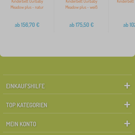
Kinderbett Ourbaby
Kinderbett Ourbaby
Kinderbett 
Meadow plus - natur
Meadow plus - weiß
ab
156,70
€
ab
175,50
€
ab
10
EINKAUFSHILFE
TOP KATEGORIEN
MEIN KONTO