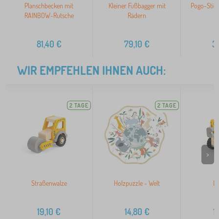
Planschbecken mit
Kleiner Fußbagger mit
Pogo-Stick
RAINBOW-Rutsche
Rädern
81,40
€
79,10
€
3
WIR EMPFEHLEN IHNEN AUCH:
2 TAGE
2 TAGE
>
Straßenwalze
Holzpuzzle - Welt
Ho
19,10
€
14,80
€
1