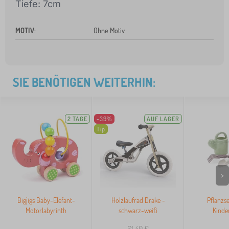
Tiefe: 7cm
MOTIV
:
Ohne Motiv
SIE BENÖTIGEN WEITERHIN:
2 TAGE
-39%
AUF LAGER
Tip
>
Bigjigs Baby-Elefant-
Holzlaufrad Drake -
Pflanzse
Motorlabyrinth
schwarz-weiß
Kinde