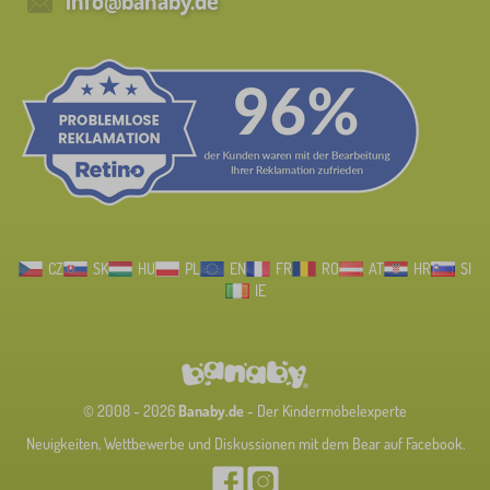
info@banaby.de
CZ
SK
HU
PL
EN
FR
RO
AT
HR
SI
IE
© 2008 - 2026
Banaby.de
- Der Kindermöbelexperte
Neuigkeiten, Wettbewerbe und Diskussionen mit dem Bear auf Facebook.