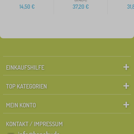
61,40
€
14,50
€
37,20
€
31,
EINKAUFSHILFE
TOP KATEGORIEN
MEIN KONTO
KONTAKT / IMPRESSUM