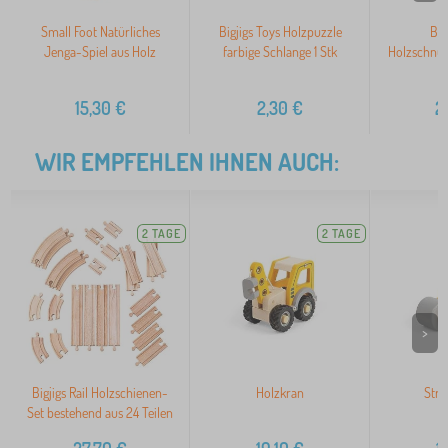
Small Foot Natürliches
Bigjigs Toys Holzpuzzle
Big
Jenga-Spiel aus Holz
farbige Schlange 1 Stk
Holzschnur
15,30
€
2,30
€
2
WIR EMPFEHLEN IHNEN AUCH:
2 TAGE
2 TAGE
>
Bigjigs Rail Holzschienen-
Holzkran
Stra
Set bestehend aus 24 Teilen