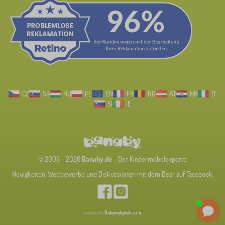
CZ
SK
HU
PL
EN
FR
RO
AT
HR
IT
SI
IE
© 2008 - 2026
Banaby.de
- Der Kindermöbelexperte
Neuigkeiten, Wettbewerbe und Diskussionen mit dem Bear auf Facebook.
created by
Babynabytek s.r.o.