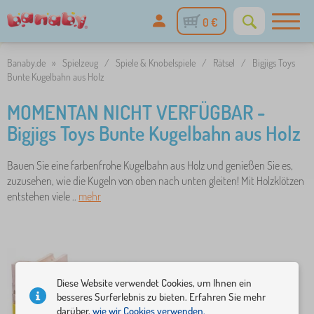
0 €
Banaby.de
»
Spielzeug
/
Spiele & Knobelspiele
/
Rätsel
/
Bigjigs Toys
Bunte Kugelbahn aus Holz
MOMENTAN NICHT VERFÜGBAR -
Bigjigs Toys Bunte Kugelbahn aus Holz
Bauen Sie eine farbenfrohe Kugelbahn aus Holz und genießen Sie es,
zuzusehen, wie die Kugeln von oben nach unten gleiten! Mit Holzklötzen
entstehen viele ..
mehr
Diese Website verwendet Cookies, um Ihnen ein
besseres Surferlebnis zu bieten. Erfahren Sie mehr
darüber,
wie wir Cookies verwenden.