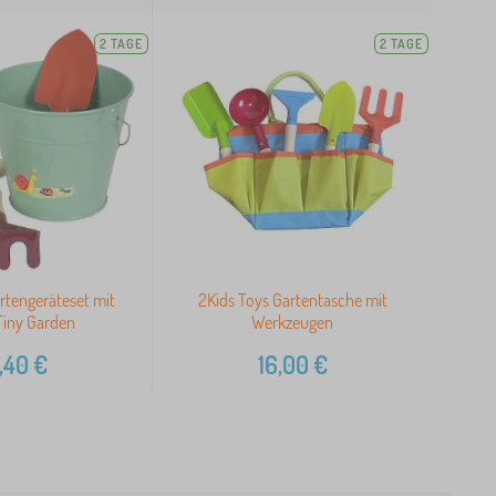
2 TAGE
2 TAGE
rtengeräteset mit
2Kids Toys Gartentasche mit
Tiny Garden
Werkzeugen
,40
€
16,00
€