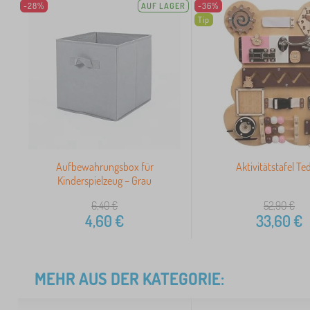
-28%
AUF LAGER
-36%
Tip
Aufbewahrungsbox für
Aktivitätstafel Te
Kinderspielzeug – Grau
6,40
€
52,90
€
4,60
€
33,60
€
MEHR AUS DER KATEGORIE: