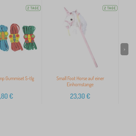
2 TAGE
2 TAGE
>
mp Gummiset 5-tlg
Small Foot Horse auf einer
Einhornstange
,80
€
23,30
€