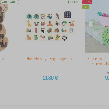
AUF LAGER
2 TAGE
-50%
Tip
ddy
Holz-Memory - Regenbogentiere
Holzset mit Ob
Spielzeug f
1
21,80
€
9