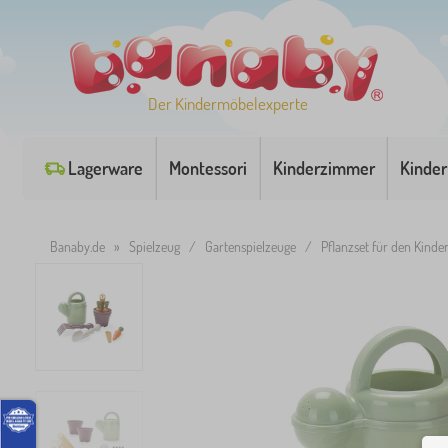
Der Kindermöbelexperte
Lagerware
Montessori
Kinderzimmer
Kinder
Banaby.de
»
Spielzeug
/
Gartenspielzeuge
/
Pflanzset für den Kinde