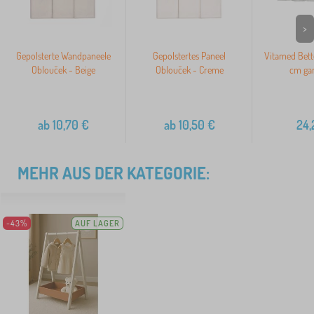
>
Gepolsterte Wandpaneele
Gepolstertes Paneel
Vitamed Bett
Oblouček - Beige
Oblouček - Creme
cm gan
ab
10,70
€
ab
10,50
€
24,
MEHR AUS DER KATEGORIE:
-43%
AUF LAGER