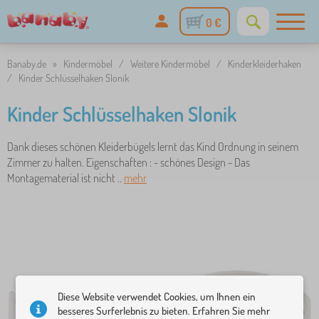
0 €
Banaby.de
»
Kindermöbel
/
Weitere Kindermöbel
/
Kinderkleiderhaken
/
Kinder Schlüsselhaken Slonik
Kinder Schlüsselhaken Slonik
Dank dieses schönen Kleiderbügels lernt das Kind Ordnung in seinem
Zimmer zu halten. Eigenschaften : - schönes Design - Das
Montagematerial ist nicht ..
mehr
Diese Website verwendet Cookies, um Ihnen ein
besseres Surferlebnis zu bieten. Erfahren Sie mehr