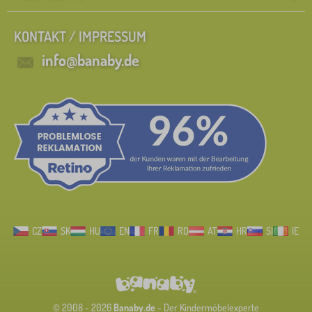
KONTAKT / IMPRESSUM
info@banaby.de
CZ
SK
HU
EN
FR
RO
AT
HR
SI
IE
© 2008 - 2026
Banaby.de
- Der Kindermöbelexperte