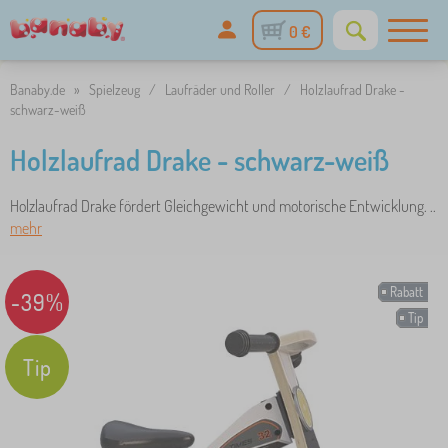
0 €
Banaby.de
»
Spielzeug
/
Laufräder und Roller
/
Holzlaufrad Drake -
schwarz-weiß
Holzlaufrad Drake - schwarz-weiß
Holzlaufrad Drake fördert Gleichgewicht und motorische Entwicklung. ..
mehr
Rabatt
-39%
Tip
Tip