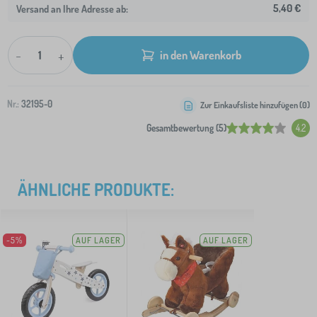
5,40 €
Versand an Ihre Adresse ab:
-
+
in den Warenkorb
Nr.:
32195-0
Zur Einkaufsliste hinzufügen (
0
)
Gesamtbewertung (5)
4.2
ÄHNLICHE PRODUKTE:
-5%
AUF LAGER
AUF LAGER