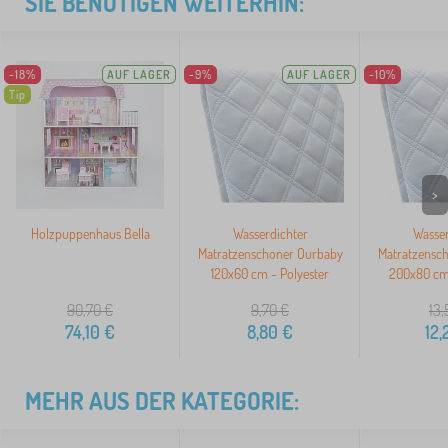
SIE BENÖTIGEN WEITERHIN:
-18%
AUF LAGER
-9%
AUF LAGER
-10%
Tip
>
Holzpuppenhaus Bella
Wasserdichter
Wasser
Matratzenschoner Ourbaby
Matratzensc
120x60 cm - Polyester
200x80 cm 
90,70
€
9,70
€
13,
74,10
€
8,80
€
12,
MEHR AUS DER KATEGORIE: