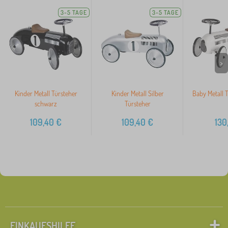
3-5 TAGE
3-5 TAGE
>
Kinder Metall Türsteher
Kinder Metall Silber
Baby Metall 
schwarz
Türsteher
109,40
€
109,40
€
130
EINKAUFSHILFE