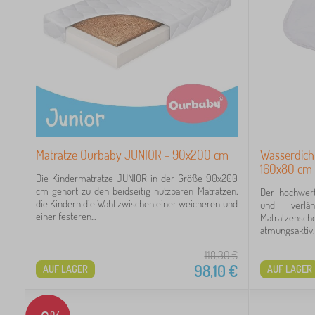
Matratze Ourbaby JUNIOR - 90x200 cm
Wasserdich
160x80 cm 
Die Kindermatratze JUNIOR in der Größe 90x200
cm gehört zu den beidseitig nutzbaren Matratzen,
Der hochwert
die Kindern die Wahl zwischen einer weicheren und
und verlä
einer festeren...
Matratzenscho
atmungsaktiv. 
118,30
€
98,10
€
AUF LAGER
AUF LAGER