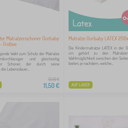
ter Matratzenschoner Ourbaby
Matratze Ourbaby LATEX 200
- Frottee
Die Kindermatratze LATEX in der
cm gehört zu den Matratzen
agende Wahl zum Schutz der Matratze
Wahlmöglichkeit zwischen den Seite
durchlässiger und gleichzeitig
bieten, je nachdem, welche...
iver Schoner, der durch seine
 die Lebensdauer...
13,10
€
11,50
€
AUF LAGER