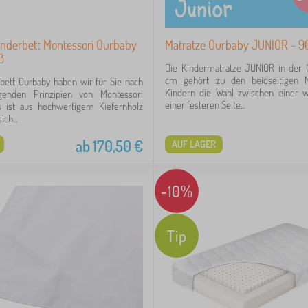
inderbett Montessori Ourbaby
Matratze Ourbaby JUNIOR - 9
ß
Die Kindermatratze JUNIOR in der
cm gehört zu den beidseitigen M
bett Ourbaby haben wir für Sie nach
Kindern die Wahl zwischen einer 
genden Prinzipien von Montessori
einer festeren Seite...
s ist aus hochwertigem Kiefernholz
ich...
ab
170,50
€
AUF LAGER
-10%
Tip