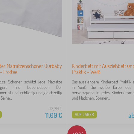
ter Matratzenschoner Ourbaby
Kinderbett mit Ausziehbett un
- Frottee
Praktik - Weiß
ige Schoner schützt jede Matratze
Das ausziehbare Kinderbett Praktik 
ngert ihre Lebensdauer. Der
in Weiß. Die weiße Farbe des 
ner ist undurchlässig und gleichzeitig
hervorragend in jedes Kinderzimme
Seine...
und Mädchen. Gönnen...
12,30
€
11,00
€
a
AUF LAGER