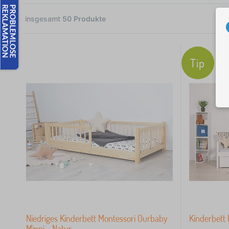
insgesamt
50
Produkte
31
17
Tip
2
 €
Niedriges Kinderbett Montessori Ourbaby
Kinderbett 
Minni - Natur