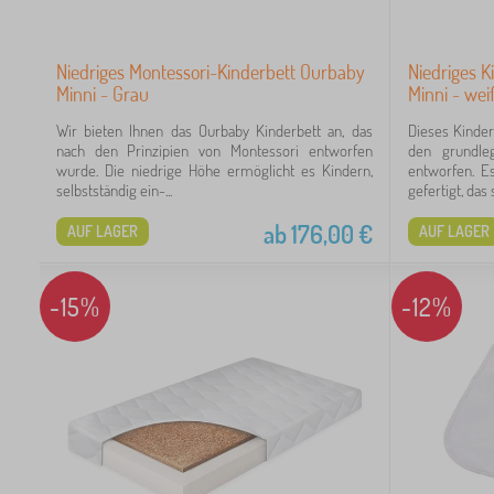
Niedriges Montessori-Kinderbett Ourbaby
Niedriges K
Minni - Grau
Minni - wei
Wir bieten Ihnen das Ourbaby Kinderbett an, das
Dieses Kinder
nach den Prinzipien von Montessori entworfen
den grundle
wurde. Die niedrige Höhe ermöglicht es Kindern,
entworfen. E
selbstständig ein-...
gefertigt, das s
ab
176,00
€
AUF LAGER
AUF LAGER
-15%
-12%