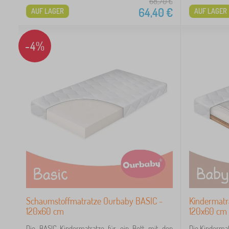
68,70
€
64,40
€
AUF LAGER
AUF LAGER
-4%
Schaumstoffmatratze Ourbaby BASIC -
Kindermatr
120x60 cm
120x60 cm
Die BASIC-Kindermatratze für ein Bett mit den
Die Kinderma