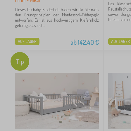
Das klassis
Rausfallschu
Dieses Ourbaby-Kinderbett haben wir für Sie nach
sowie Junge
den Grundprinzipien der Montessori-Pädagogik
funktionale und
entworfen. Es ist aus hochwertigem Kiefernholz
gefertigt, das sich...
50
ab
142,40
€
AUF LAGER
AUF LAGER
24
98
Tip
60