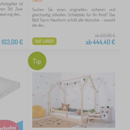
hutzgitter ist
en Stil. Zwei
Suchen Sie einen originellen, sicheren und
serung des...
gleichzeitig stilvollen Schlafplatz für Ihr Kind? Das
Bett Tea in Hausform erfüllt alle Wünsche – sowohl
die der...
ab 522,90
€
b
103,00
€
ab
444,40
€
AUF LAGER
Tip