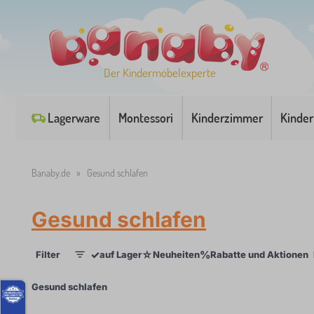
Der Kindermöbelexperte
Lagerware
Montessori
Kinderzimmer
Kinder
Banaby.de
»
Gesund schlafen
Gesund schlafen
✓
☆
%
Filter
auf Lager
Neuheiten
Rabatte und Aktionen
1
×
Gesund schlafen