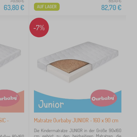
70,50
€
85,10
€
63,80
€
82,70
€
AUF LAGER
-7%
IC -
Matratze Ourbaby JUNIOR - 160 x 90 cm
Die Kindermatratze JUNIOR in der Größe 90x160
cm gehört zu den beidseitigen Matratzen, die
 Maßen 80x160