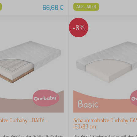
66,60
€
AUF LAGER
-6%
atze Ourbaby - BABY -
Schaummatratze Ourbaby BAS
160x80 cm
tratze BABY in der Größe 60x120 cm
Die BASIC Kindermatratze mit den