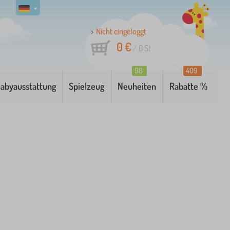
Nicht eingeloggt
0 €
/
0
St
98
409
abyausstattung
Spielzeug
Neuheiten
Rabatte %