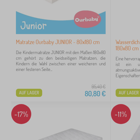
Matratze Ourbaby JUNIOR - 80x180 cm
Wasserdich
180x80 cm 
Die Kindermatratze JUNIOR mit den Maßen 180x80
cm gehört zu den beidseitigen Matratzen, die
Eine hervorr
Kindern die Wahl zwischen einer weicheren und
ist ein un
einer festeren Seite...
atmungsakt
Eigenschaften
95,40
€
80,80
€
AUF LAGER
AUF LAGER
-17%
-11%