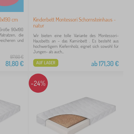
0x190 cm
Kinderbett Montessori Schornsteinhaus -
natur
 Größe 90x190
atratzen, die
Wir bieten eine tolle Variante des Montessori-
weicheren und
Hausbetts an – das Kaminbett . Es besteht aus
hochwertigem Kiefernholz, eignet sich sowohl für
Jungen- als auch...
97,60
€
81,80
€
ab
171,30
€
AUF LAGER
-24%