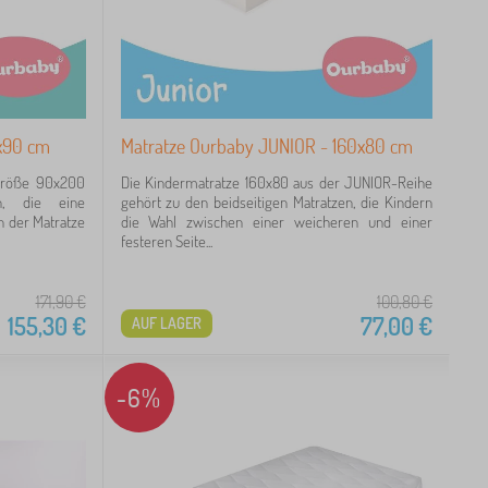
x90 cm
Matratze Ourbaby JUNIOR - 160x80 cm
 Größe 90x200
Die Kindermatratze 160x80 aus der JUNIOR-Reihe
, die eine
gehört zu den beidseitigen Matratzen, die Kindern
n der Matratze
die Wahl zwischen einer weicheren und einer
festeren Seite...
171,90
€
100,80
€
155,30
€
77,00
€
AUF LAGER
-6%