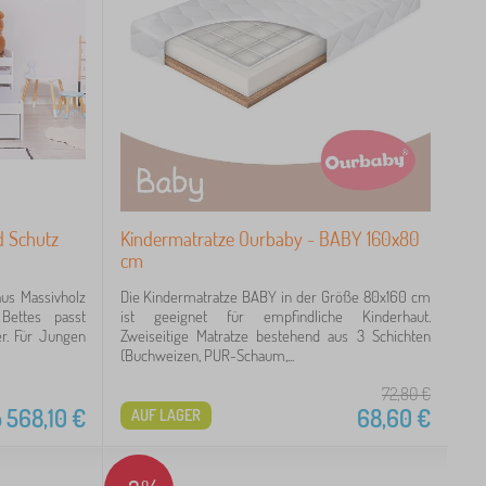
d Schutz
Kindermatratze Ourbaby - BABY 160x80
cm
aus Massivholz
Die Kindermatratze BABY in der Größe 80x160 cm
Bettes passt
ist geeignet für empfindliche Kinderhaut.
r. Für Jungen
Zweiseitige Matratze bestehend aus 3 Schichten
(Buchweizen, PUR-Schaum,...
72,80
€
b
568,10
€
68,60
€
AUF LAGER