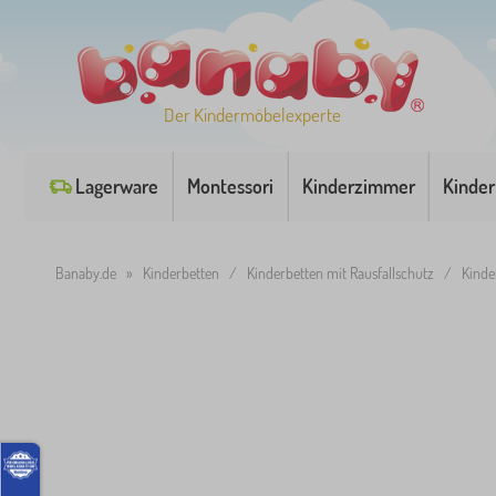
Der Kindermöbelexperte
Lagerware
Montessori
Kinderzimmer
Kinder
Banaby.de
»
Kinderbetten
/
Kinderbetten mit Rausfallschutz
/
Kinde