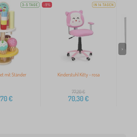
3-5 TAGE
-9%
IN 14 TAGEN
>
et mit Ständer
Kinderstuhl Kitty - rosa
R
77,20
€
,70
€
70,30
€