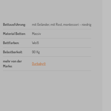
Bettausführung
:
mit Geländer, mit Rost, montessori - niedrig
Material Betten
:
Massiv
Bettfarben
:
Weiß
Belastbarkeit
:
90 Kg
mehr von der
Ourbaby®
Marke
: