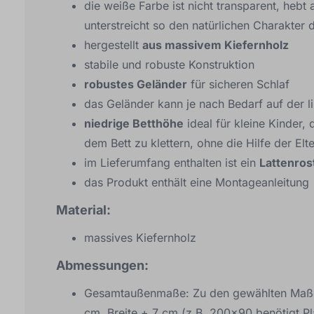
die weiße Farbe ist nicht transparent, he
unterstreicht so den natürlichen Charakter 
hergestellt
aus massivem Kiefernholz
stabile und robuste Konstruktion
robustes Geländer
für sicheren Schlaf
das Geländer kann je nach Bedarf auf der l
niedrige Betthöhe
ideal für kleine Kinder, 
dem Bett zu klettern, ohne die Hilfe der Elt
im Lieferumfang enthalten ist ein
Lattenros
das Produkt enthält eine Montageanleitung
Material:
massives Kiefernholz
Abmessungen:
Gesamtaußenmaße: Zu den gewählten Maße
cm, Breite + 7 cm (z.B. 200x90 benötigt 