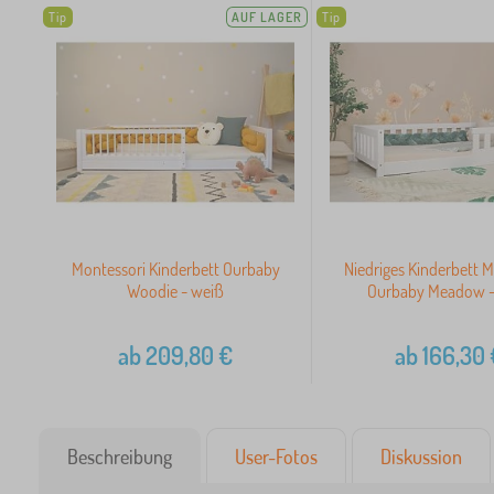
Tip
AUF LAGER
Tip
Montessori Kinderbett Ourbaby
Niedriges Kinderbett M
Woodie - weiß
Ourbaby Meadow -
ab
209,80
€
ab
166,30
Beschreibung
User-Fotos
Diskussion