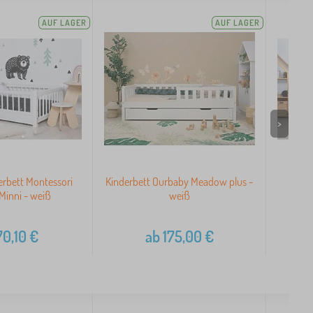
AUF LAGER
AUF LAGER
>
erbett Montessori
Kinderbett Ourbaby Meadow plus -
Ki
Minni - weiß
weiß
70,10
€
ab
175,00
€