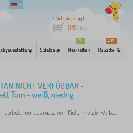
Nicht eingeloggt
0 €
/
0
St
99
409
abyausstattung
Spielzeug
Neuheiten
Rabatte %
AN NICHT VERFÜGBAR -
ett Tom - weiß, niedrig
inderbett Tom aus massivem Kiefernholz in Weiß. ..