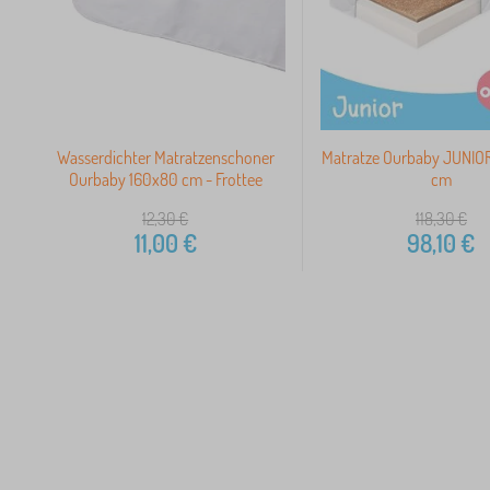
Wasserdichter Matratzenschoner
Matratze Ourbaby JUNIO
Ourbaby 160x80 cm - Frottee
cm
12,30
€
118,30
€
11,00
€
98,10
€