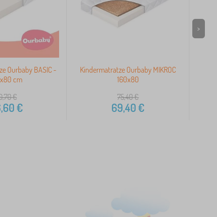
>
e Ourbaby BASIC -
Kindermatratze Ourbaby MIKROC
0x80 cm
160x80
0,70
€
75,40
€
,60
€
69,40
€