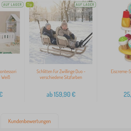
AUF LAGER
Tip
AUF LAGER
ontessori
Schlitten für Zwillinge Duo -
Eiscreme-S
 Weiß
verschiedene Sitzfarben
€
ab
159,90
€
25
Kundenbewertungen