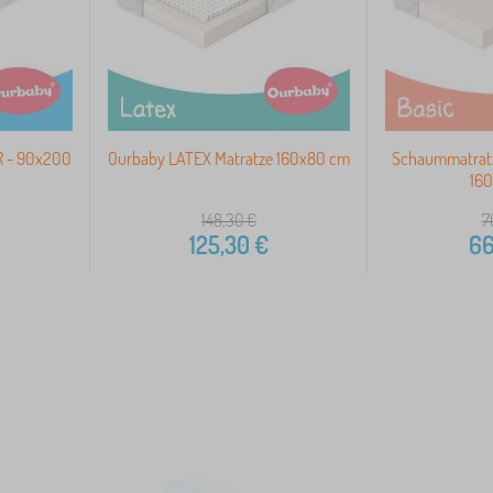
R - 90x200
Ourbaby LATEX Matratze 160x80 cm
Schaummatratz
16
148,30
€
7
125,30
€
66