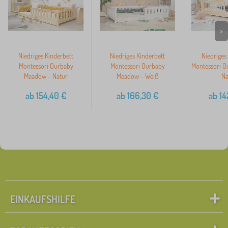
>
Niedriges Kinderbett
Niedriges Kinderbett
Niedriges
Montessori Ourbaby
Montessori Ourbaby
Montessori O
Meadow - Natur
Meadow - Weiß
Na
ab
154,40
€
ab
166,30
€
ab
14
EINKAUFSHILFE