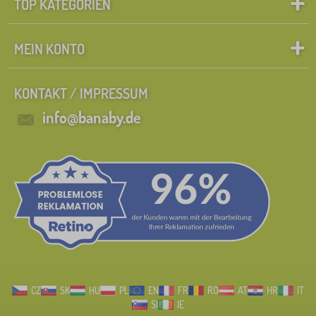
TOP KATEGORIEN
MEIN KONTO
KONTAKT / IMPRESSUM
info@banaby.de
CZ
SK
HU
PL
EN
FR
RO
AT
HR
IT
SI
IE