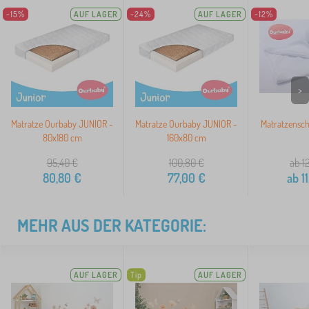
-15%
AUF LAGER
-24%
AUF LAGER
-12%
>
Matratze Ourbaby JUNIOR -
Matratze Ourbaby JUNIOR -
Matratzensc
80x180 cm
160x80 cm
95,40
€
100,80
€
ab 1
80,80
€
77,00
€
ab
11
MEHR AUS DER KATEGORIE:
AUF LAGER
Tip
AUF LAGER