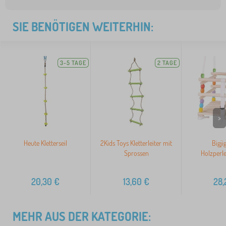
SIE BENÖTIGEN WEITERHIN:
3-5 TAGE
2 TAGE
>
Heute Kletterseil
2Kids Toys Kletterleiter mit
Bigji
Sprossen
Holzperl
20,30
€
13,60
€
28,
MEHR AUS DER KATEGORIE: