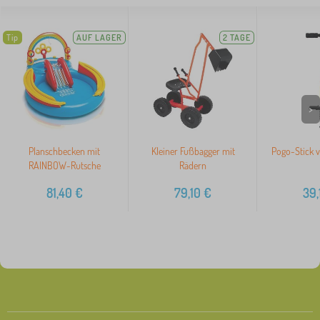
Tip
AUF LAGER
2 TAGE
>
Planschbecken mit
Kleiner Fußbagger mit
Pogo-Stick v
RAINBOW-Rutsche
Rädern
81,40
€
79,10
€
39,