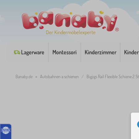
Der Kindermöbelexperte
Lagerware
Montessori
Kinderzimmer
Kinder
Banaby.de
»
Autobahnen a schienen
/
Bigjigs Rail Flexible Schiene 2 S