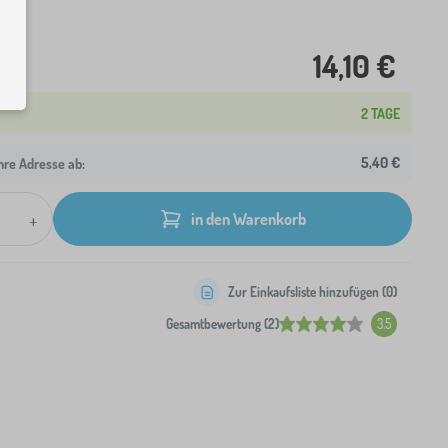
14,10 €
2 TAGE
5,40 €
hre Adresse ab:
+
in den Warenkorb
Zur Einkaufsliste hinzufügen (
0
)
Gesamtbewertung (2)
3.5