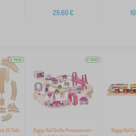
29,60
€
10
2 TAGE
2 TAGE
Set 25 Teile
Bigjigs Rail Große Prinzessinnen-
Bigjigs Rail E