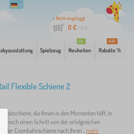
Nicht eingeloggt
0 €
/
0
St
99
409
abyausstattung
Spielzeug
Neuheiten
Rabatte %
Rail Flexible Schiene 2
le Holzschiene, die Ihnen in den Momenten hilft, in
ur noch einen Schritt von der erfolgreichen
 der Eisenbahnschiene nach Ihren ..
mehr