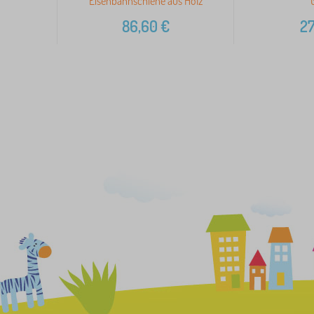
Eisenbahnschiene aus Holz
86,60
€
27