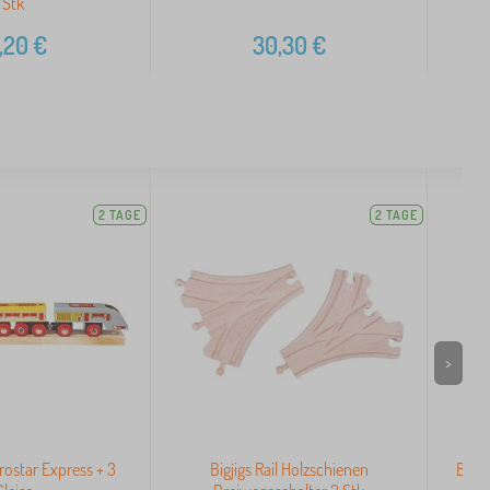
Stk
,20
€
30,30
€
2 TAGE
2 TAGE
>
urostar Express + 3
Bigjigs Rail Holzschienen
Bigj