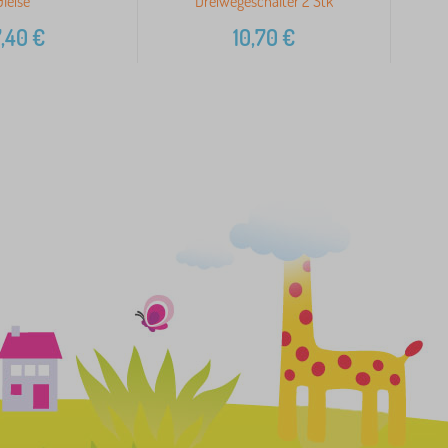
Gleise
Dreiwegeschalter 2 Stk
,40
€
10,70
€