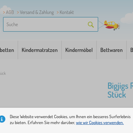
AGB
Versand & Zahlung
Kontakt
betten
Kindermatratzen
Kindermöbel
Bettwaren
B
tück
Bigjigs 
Stück
Eine flexib
Diese Website verwendet Cookies, um Ihnen ein besseres Surferlebnis
denen Sie n
zu bieten. Erfahren Sie mehr darüber,
wie wir Cookies verwenden.
Endmontage