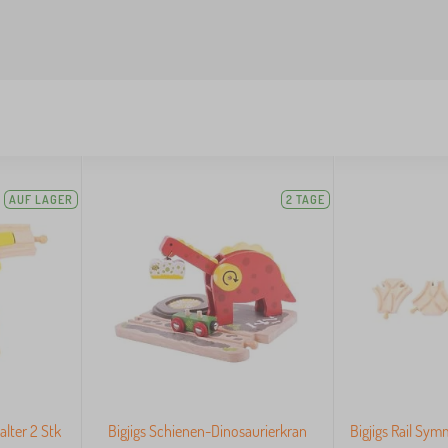
AUF LAGER
2 TAGE
alter 2 Stk
Bigjigs Schienen-Dinosaurierkran
Bigjigs Rail Sym