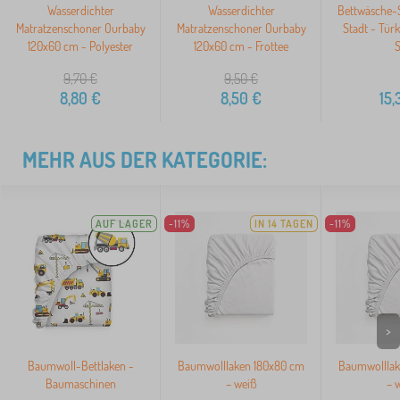
Wasserdichter
Wasserdichter
Bettwäsche-
Matratzenschoner Ourbaby
Matratzenschoner Ourbaby
Stadt - Türki
120x60 cm - Polyester
120x60 cm - Frottee
S
9,70
€
9,50
€
8,80
€
8,50
€
15,
MEHR AUS DER KATEGORIE:
AUF LAGER
-11%
IN 14 TAGEN
-11%
>
Baumwoll-Bettlaken -
Baumwolllaken 180x80 cm
Baumwolllak
Baumaschinen
– weiß
– 