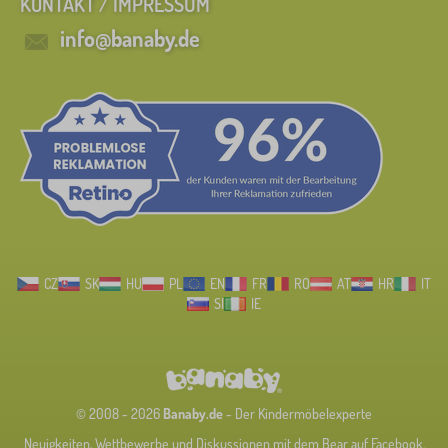
KONTAKT / IMPRESSUM
info@banaby.de
CZ
SK
HU
PL
EN
FR
RO
AT
HR
IT
SI
IE
© 2008 - 2026
Banaby.de
- Der Kindermöbelexperte
Neuigkeiten, Wettbewerbe und Diskussionen mit dem Bear auf Facebook.