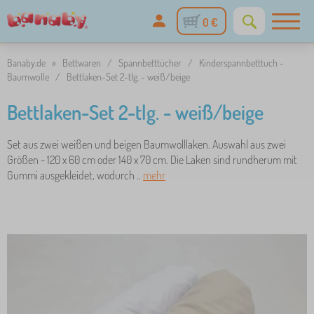
0 €
Banaby.de
»
Bettwaren
/
Spannbetttücher
/
Kinderspannbetttuch -
Baumwolle
/
Bettlaken-Set 2-tlg. - weiß/beige
Bettlaken-Set 2-tlg. - weiß/beige
Set aus zwei weißen und beigen Baumwolllaken. Auswahl aus zwei
Größen - 120 x 60 cm oder 140 x 70 cm. Die Laken sind rundherum mit
Gummi ausgekleidet, wodurch ..
mehr