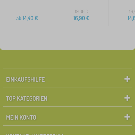
19,00
€
16,
ab
14,40
€
16,90
€
14,
EINKAUFSHILFE
TOP KATEGORIEN
MEIN KONTO