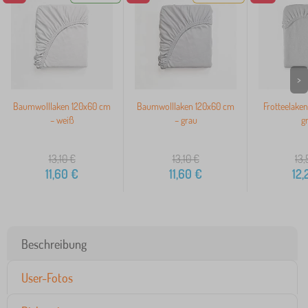
>
Baumwolllaken 120x60 cm
Baumwolllaken 120x60 cm
Frotteelake
– weiß
– grau
g
13,10
€
13,10
€
13,
11,60
€
11,60
€
12,
Beschreibung
User-Fotos