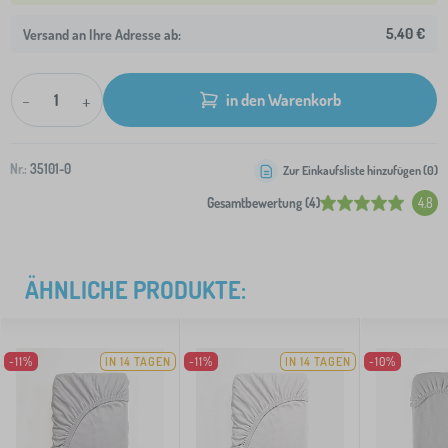
5,40 €
Versand an Ihre Adresse ab:
-
+
in den Warenkorb
Nr.:
35101-0
Zur Einkaufsliste hinzufügen (
0
)
Gesamtbewertung (4)
4.8
ÄHNLICHE PRODUKTE:
-11%
IN 14 TAGEN
-11%
IN 14 TAGEN
-10%