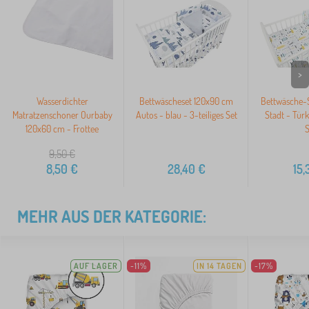
>
Wasserdichter
Bettwäscheset 120x90 cm
Bettwäsche-
Matratzenschoner Ourbaby
Autos - blau - 3-teiliges Set
Stadt - Türki
120x60 cm - Frottee
S
9,50
€
8,50
€
28,40
€
15,
MEHR AUS DER KATEGORIE:
AUF LAGER
-11%
IN 14 TAGEN
-17%