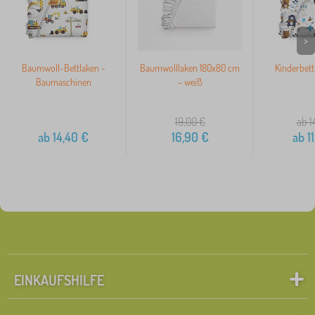
>
Baumwoll-Bettlaken -
Baumwolllaken 180x80 cm
Kinderbett
Baumaschinen
– weiß
19,00
€
ab 1
ab
14,40
€
16,90
€
ab
11
EINKAUFSHILFE