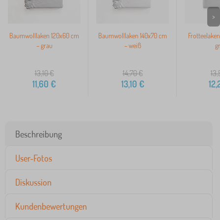
>
Baumwolllaken 120x60 cm
Baumwolllaken 140x70 cm
Frotteelake
– grau
– weiß
g
13,10
€
14,70
€
13,
11,60
€
13,10
€
12,
Beschreibung
User-Fotos
Diskussion
Kundenbewertungen