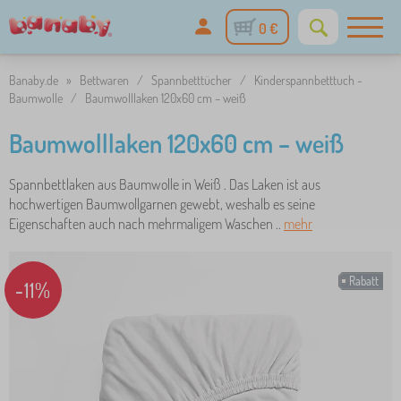
0 €
Banaby.de
»
Bettwaren
/
Spannbetttücher
/
Kinderspannbetttuch -
Baumwolle
/
Baumwolllaken 120x60 cm – weiß
Baumwolllaken 120x60 cm – weiß
Spannbettlaken aus Baumwolle in Weiß . Das Laken ist aus
hochwertigen Baumwollgarnen gewebt, weshalb es seine
Eigenschaften auch nach mehrmaligem Waschen ..
mehr
Rabatt
-11%