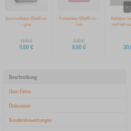
>
Baumwolllaken 120x60 cm
Frotteelaken 120x60 cm –
Bettlaken-Set
– grau
rosa
und Hellros
13,10
€
11,20
€
11,60
€
9,90
€
30,
Beschreibung
User-Fotos
Diskussion
Kundenbewertungen