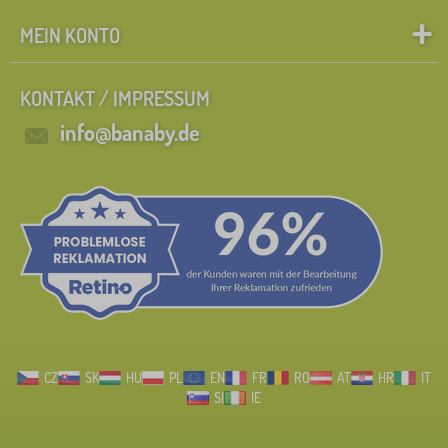
MEIN KONTO
KONTAKT / IMPRESSUM
info@banaby.de
CZ
SK
HU
PL
EN
FR
RO
AT
HR
IT
SI
IE