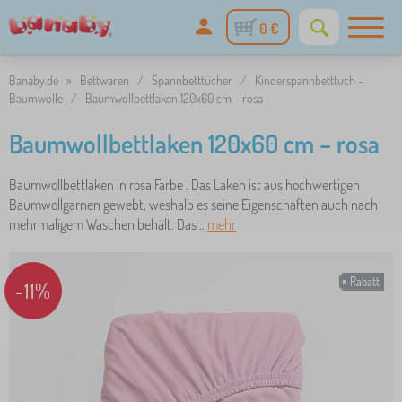
0 €
Banaby.de
»
Bettwaren
/
Spannbetttücher
/
Kinderspannbetttuch -
Baumwolle
/
Baumwollbettlaken 120x60 cm – rosa
Baumwollbettlaken 120x60 cm – rosa
Baumwollbettlaken in rosa Farbe . Das Laken ist aus hochwertigen
Baumwollgarnen gewebt, weshalb es seine Eigenschaften auch nach
mehrmaligem Waschen behält. Das ..
mehr
Rabatt
-11%