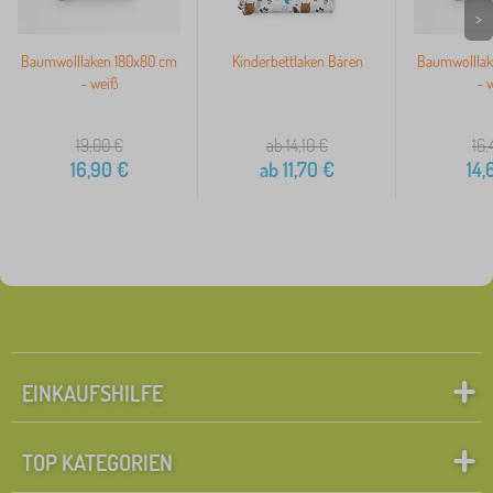
>
Baumwolllaken 180x80 cm
Kinderbettlaken Bären
Baumwolllak
– weiß
– 
19,00
€
ab 14,10
€
16,
16,90
€
ab
11,70
€
14,
EINKAUFSHILFE
TOP KATEGORIEN