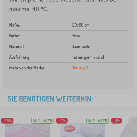
maximal 40 °C.
Maße
:
120x60 cm
Farbe
:
Rosa
Material
:
Baumwolle
Ausführung
:
mit ein gummiband
mehr von der Marke
:
Ourbaby®
SIE BENÖTIGEN WEITERHIN:
-39%
AUF LAGER
-12%
AUF LAGER
-11%