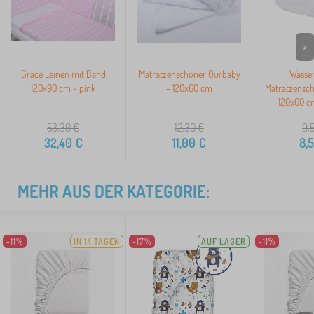
>
Grace Leinen mit Band
Matratzenschoner Ourbaby
Wasser
120x90 cm - pink
- 120x60 cm
Matratzensc
120x60 cm
53,30
€
12,30
€
9,
32,40
€
11,00
€
8,
MEHR AUS DER KATEGORIE:
-11%
IN 14 TAGEN
-17%
AUF LAGER
-11%