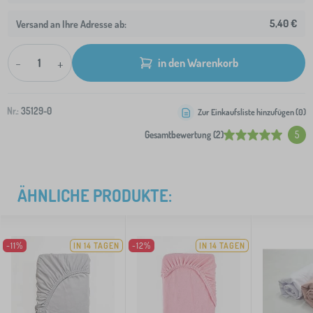
5,40 €
Versand an Ihre Adresse ab:
-
+
in den Warenkorb
Nr.:
35129-0
Zur Einkaufsliste hinzufügen (
0
)
Gesamtbewertung (2)
5
ÄHNLICHE PRODUKTE:
-11%
IN 14 TAGEN
-12%
IN 14 TAGEN