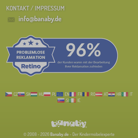
KONTAKT / IMPRESSUM
info@banaby.de
CZ
SK
HU
PL
EN
FR
RO
AT
HR
IT
SI
IE
© 2008 - 2026
Banaby.de
- Der Kindermöbelexperte