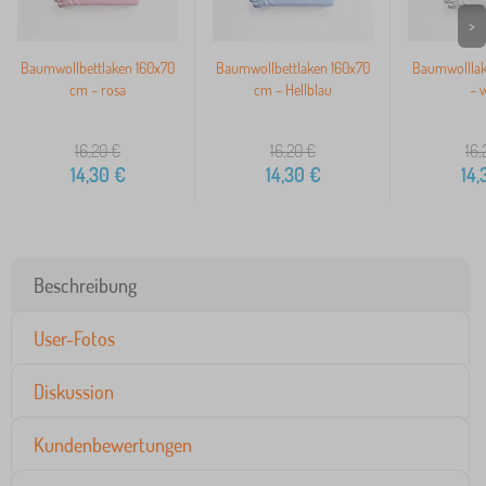
>
Baumwollbettlaken 160x70
Baumwollbettlaken 160x70
Baumwolllak
cm – rosa
cm – Hellblau
– 
16,20
€
16,20
€
16,
14,30
€
14,30
€
14,
Beschreibung
User-Fotos
Diskussion
Kundenbewertungen