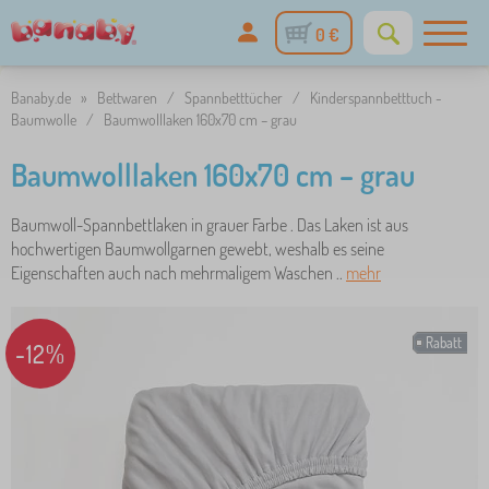
0 €
Banaby.de
»
Bettwaren
/
Spannbetttücher
/
Kinderspannbetttuch -
Baumwolle
/
Baumwolllaken 160x70 cm – grau
Baumwolllaken 160x70 cm – grau
Baumwoll-Spannbettlaken in grauer Farbe . Das Laken ist aus
hochwertigen Baumwollgarnen gewebt, weshalb es seine
Eigenschaften auch nach mehrmaligem Waschen ..
mehr
Rabatt
-12%