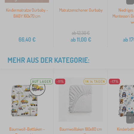
Kindermatratze Ourbaby -
Matratzenschoner Ourbaby
Niedriges
BABY 160x70 cm
Montessori O
w
ab 12,30
€
66,40
€
ab
11,00
€
ab
17
MEHR AUS DER KATEGORIE:
AUF LAGER
-11%
IN 14 TAGEN
-17%
>
Baumwoll-Bettlaken -
Baumwolllaken 180x80 cm
Kinderbett