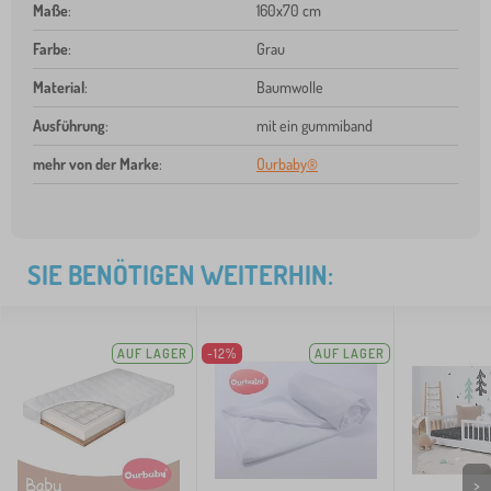
Maße
:
160x70 cm
Farbe
:
Grau
Material
:
Baumwolle
Ausführung
:
mit ein gummiband
mehr von der Marke
:
Ourbaby®
SIE BENÖTIGEN WEITERHIN:
AUF LAGER
-12%
AUF LAGER
>