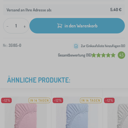
5,40 €
Versand an Ihre Adresse ab:
-
+
in den Warenkorb
Nr.:
35185-0
Zur Einkaufsliste hinzufügen (
0
)
Gesamtbewertung (16)
4.5
ÄHNLICHE PRODUKTE:
-12%
IN 14 TAGEN
-12%
IN 14 TAGEN
-12%