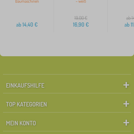
Baumaschinen
– weiß
19,00
€
ab 1
ab
14,40
€
16,90
€
ab
11
EINKAUFSHILFE
TOP KATEGORIEN
MEIN KONTO